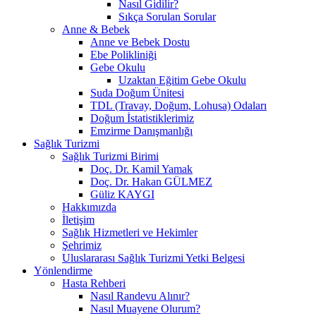
Nasıl Gidilir?
Sıkça Sorulan Sorular
Anne & Bebek
Anne ve Bebek Dostu
Ebe Polikliniği
Gebe Okulu
Uzaktan Eğitim Gebe Okulu
Suda Doğum Ünitesi
TDL (Travay, Doğum, Lohusa) Odaları
Doğum İstatistiklerimiz
Emzirme Danışmanlığı
Sağlık Turizmi
Sağlık Turizmi Birimi
Doç. Dr. Kamil Yamak
Doç. Dr. Hakan GÜLMEZ
Güliz KAYGI
Hakkımızda
İletişim
Sağlık Hizmetleri ve Hekimler
Şehrimiz
Uluslararası Sağlık Turizmi Yetki Belgesi
Yönlendirme
Hasta Rehberi
Nasıl Randevu Alınır?
Nasıl Muayene Olurum?