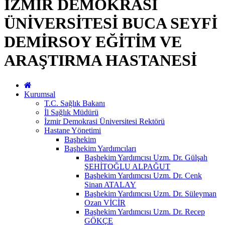
İZMİR DEMOKRASİ
ÜNİVERSİTESİ BUCA SEYFİ
DEMİRSOY EĞİTİM VE
ARAŞTIRMA HASTANESİ
Kurumsal
T.C. Sağlık Bakanı
İl Sağlık Müdürü
İzmir Demokrasi Üniversitesi Rektörü
Hastane Yönetimi
Başhekim
Başhekim Yardımcıları
Başhekim Yardımcısı Uzm. Dr. Gülşah
ŞEHİTOĞLU ALPAĞUT
Başhekim Yardımcısı Uzm. Dr. Cenk
Sinan ATALAY
Başhekim Yardımcısı Uzm. Dr. Süleyman
Ozan VİCİR
Başhekim Yardımcısı Uzm. Dr. Recep
GÖKÇE