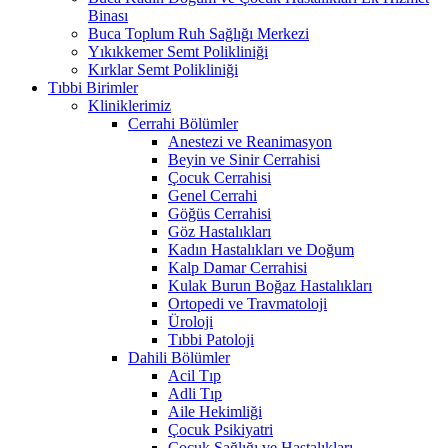
Binası
Buca Toplum Ruh Sağlığı Merkezi
Yıkıkkemer Semt Polikliniği
Kırklar Semt Polikliniği
Tıbbi Birimler
Kliniklerimiz
Cerrahi Bölümler
Anestezi ve Reanimasyon
Beyin ve Sinir Cerrahisi
Çocuk Cerrahisi
Genel Cerrahi
Göğüs Cerrahisi
Göz Hastalıkları
Kadın Hastalıkları ve Doğum
Kalp Damar Cerrahisi
Kulak Burun Boğaz Hastalıkları
Ortopedi ve Travmatoloji
Üroloji
Tıbbi Patoloji
Dahili Bölümler
Acil Tıp
Adli Tıp
Aile Hekimliği
Çocuk Psikiyatri
Çocuk Sağlığı ve Hastalıkları