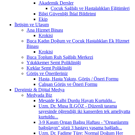
Akademik Dersler
Çocuk Sağlığı ve Hastalalıkları Eğitimleri
Bilgi Güvenliği İhlal Bildirimi
Ekip
İletişim ve Ulaşım
Ana Hizmet Binası
Krokisi
Buca Kadın Doğum ve Çocuk Hastalıkları Ek Hizmet
Binası
Krokisi
Buca Toplum Ruh Sağlığı Merkezi
Yıkıkkemer Semt Polikliniği
Kırklar Semt Polikliniği
Görüş ve Önerileriniz
Hasta, Hasta Yakını, Görüş / Öneri Formu
Çalışan Görüş ve Öneri Formu
Dergimiz & Dijital Medya
Medyada Biz
Mesaide Kalbi Durdu Hayatı Kurtuldu...
Uzm. Dr. Musa İLGÖZ - Düzenli tarama
sayesinde öğrendiği iki kanserden tek ameliyatta
kurtuldu...
3-9 Kasım Organ Bağışı Haftası - ''Organlarımı
bağışlayın" sözü 3 hastayı yaşama bağladı...
Uzm. Dr. Fadime Türe: Normal Doğum Her