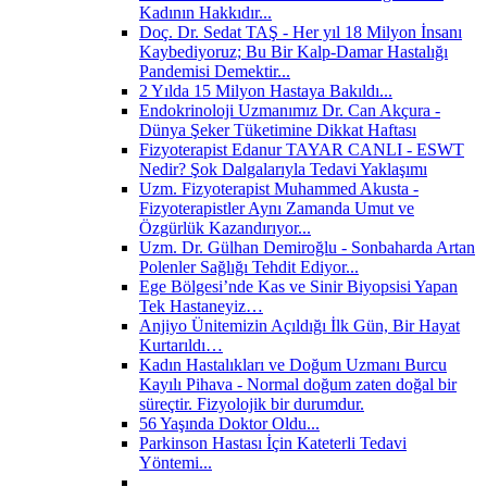
Kadının Hakkıdır...
Doç. Dr. Sedat TAŞ - Her yıl 18 Milyon İnsanı
Kaybediyoruz; Bu Bir Kalp-Damar Hastalığı
Pandemisi Demektir...
2 Yılda 15 Milyon Hastaya Bakıldı...
Endokrinoloji Uzmanımız Dr. Can Akçura -
Dünya Şeker Tüketimine Dikkat Haftası
Fizyoterapist Edanur TAYAR CANLI - ESWT
Nedir? Şok Dalgalarıyla Tedavi Yaklaşımı
Uzm. Fizyoterapist Muhammed Akusta -
Fizyoterapistler Aynı Zamanda Umut ve
Özgürlük Kazandırıyor...
Uzm. Dr. Gülhan Demiroğlu - Sonbaharda Artan
Polenler Sağlığı Tehdit Ediyor...
Ege Bölgesi’nde Kas ve Sinir Biyopsisi Yapan
Tek Hastaneyiz…
Anjiyo Ünitemizin Açıldığı İlk Gün, Bir Hayat
Kurtarıldı…
Kadın Hastalıkları ve Doğum Uzmanı Burcu
Kayılı Pihava - Normal doğum zaten doğal bir
süreçtir. Fizyolojik bir durumdur.
56 Yaşında Doktor Oldu...
Parkinson Hastası İçin Kateterli Tedavi
Yöntemi...