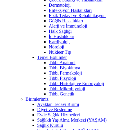
Dermatoloji
Enfeksiyon Hastalıkları
Fizik Tedavi ve Rehabilitasyon
Göğüs Hastalıkları
Alerji ve İmmünoloji
Halk Sağlığı
İç Hastalıkları
Kardiyoloji
Nöroloji
Nükleer Tıp
Temel Bölümler
Tıbbi Anatomi
Tıbbi Biyokimya
Tıbbi Farmakoloji
Tıbbi Fizyoloji
Tıbbi Histoloji ve Embriyoloji
Tıbbi Mikrobiyoloji
Tıbbi Genetik
Birimlerimiz
Ayaktan Tedavi Birimi
Diyet ve Beslenme
Evde Sağlık Hizmetleri
Sağlıklı Yaş Alma Merkezi (YAŞAM)
Sağlık Kurulu