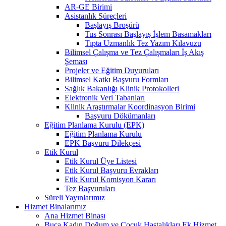
AR-GE Birimi
Asistanlık Süreçleri
Başlayış Broşürü
Tus Sonrası Başlayış İşlem Basamakları
Tıpta Uzmanlık Tez Yazım Kılavuzu
Bilimsel Çalışma ve Tez Çalışmaları İş Akış
Şeması
Projeler ve Eğitim Duyuruları
Bilimsel Katkı Başvuru Formları
Sağlık Bakanlığı Klinik Protokolleri
Elektronik Veri Tabanları
Klinik Araştırmalar Koordinasyon Birimi
Başvuru Dökümanları
Eğitim Planlama Kurulu (EPK)
Eğitim Planlama Kurulu
EPK Başvuru Dilekçesi
Etik Kurul
Etik Kurul Üye Listesi
Etik Kurul Başvuru Evrakları
Etik Kurul Komisyon Kararı
Tez Başvuruları
Süreli Yayınlarımız
Hizmet Binalarımız
Ana Hizmet Binası
Buca Kadın Doğum ve Çocuk Hastalıkları Ek Hizmet