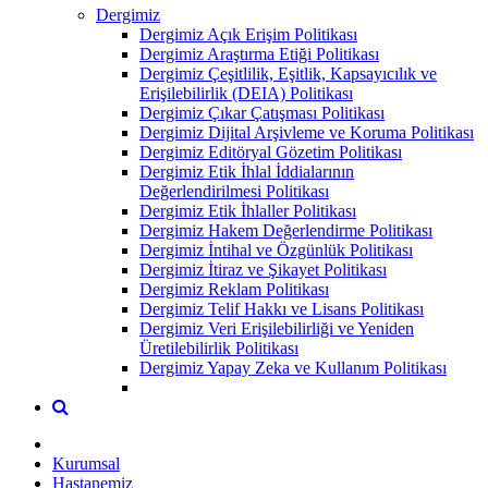
Dergimiz
Dergimiz Açık Erişim Politikası
Dergimiz Araştırma Etiği Politikası
Dergimiz Çeşitlilik, Eşitlik, Kapsayıcılık ve
Erişilebilirlik (DEIA) Politikası
Dergimiz Çıkar Çatışması Politikası
Dergimiz Dijital Arşivleme ve Koruma Politikası
Dergimiz Editöryal Gözetim Politikası
Dergimiz Etik İhlal İddialarının
Değerlendirilmesi Politikası
Dergimiz Etik İhlaller Politikası
Dergimiz Hakem Değerlendirme Politikası
Dergimiz İntihal ve Özgünlük Politikası
Dergimiz İtiraz ve Şikayet Politikası
Dergimiz Reklam Politikası
Dergimiz Telif Hakkı ve Lisans Politikası
Dergimiz Veri Erişilebilirliği ve Yeniden
Üretilebilirlik Politikası
Dergimiz Yapay Zeka ve Kullanım Politikası
Kurumsal
Hastanemiz