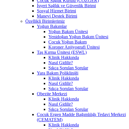
Çocuk Sağlık Kurulu (ÇÖZGER)
İşyeri Sağlık ve Güvenlik Birimi
Sosyal Hizmet Birimi
Manevi Destek Birimi
Özellikli Birimlerimiz
Yoğun Bakımlar
Yoğun Bakım Ünitesi
Yenidoğan Yoğun Bakım Ünitesi
Çocuk Yoğun Bakım
Koroner Anjiyografi Ünitesi
Taş Kırma Ünitesi (ESWL)
Klinik Hakkında
Nasıl Gidilir?
Sıkça Sorulan Sorular
Yara Bakım Polikliniği
Klinik Hakkında
Nasıl Gidilir?
Sıkça Sorulan Sorular
Obezite Merkezi
Klinik Hakkında
Nasıl Gidilir?
Sıkça Sorulan Sorular
Çocuk Ergen Madde Bağımlılığı Tedavi Merkezi
(ÇEMATEM)
Klinik Hakkında