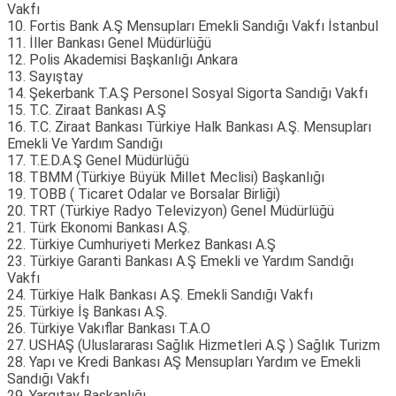
Vakfı
10. Fortis Bank A.Ş Mensupları Emekli Sandığı Vakfı İstanbul
11. İller Bankası Genel Müdürlüğü
12. Polis Akademisi Başkanlığı Ankara
13. Sayıştay
14. Şekerbank T.A.Ş Personel Sosyal Sigorta Sandığı Vakfı
15. T.C. Ziraat Bankası A.Ş
16. T.C. Ziraat Bankası Türkiye Halk Bankası A.Ş. Mensupları
Emekli Ve Yardım Sandığı
17. T.E.D.A.Ş Genel Müdürlüğü
18. TBMM (Türkiye Büyük Millet Meclisi) Başkanlığı
19. TOBB ( Ticaret Odalar ve Borsalar Birliği)
20. TRT (Türkiye Radyo Televizyon) Genel Müdürlüğü
21. Türk Ekonomi Bankası A.Ş.
22. Türkiye Cumhuriyeti Merkez Bankası A.Ş
23. Türkiye Garanti Bankası A.Ş Emekli ve Yardım Sandığı
Vakfı
24. Türkiye Halk Bankası A.Ş. Emekli Sandığı Vakfı
25. Türkiye İş Bankası A.Ş.
26. Türkiye Vakıflar Bankası T.A.O
27. USHAŞ (Uluslararası Sağlık Hizmetleri A.Ş ) Sağlık Turizm
28. Yapı ve Kredi Bankası AŞ Mensupları Yardım ve Emekli
Sandığı Vakfı
29. Yargıtay Başkanlığı