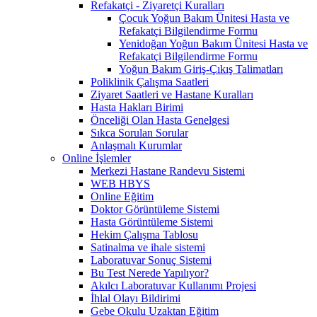
Refakatçi - Ziyaretçi Kuralları
Çocuk Yoğun Bakım Ünitesi Hasta ve
Refakatçi Bilgilendirme Formu
Yenidoğan Yoğun Bakım Ünitesi Hasta ve
Refakatçi Bilgilendirme Formu
Yoğun Bakım Giriş-Çıkış Talimatları
Poliklinik Çalışma Saatleri
Ziyaret Saatleri ve Hastane Kuralları
Hasta Hakları Birimi
Önceliği Olan Hasta Genelgesi
Sıkca Sorulan Sorular
Anlaşmalı Kurumlar
Online İşlemler
Merkezi Hastane Randevu Sistemi
WEB HBYS
Online Eğitim
Doktor Görüntüleme Sistemi
Hasta Görüntüleme Sistemi
Hekim Çalışma Tablosu
Satinalma ve ihale sistemi
Laboratuvar Sonuç Sistemi
Bu Test Nerede Yapılıyor?
Akılcı Laboratuvar Kullanımı Projesi
İhlal Olayı Bildirimi
Gebe Okulu Uzaktan Eğitim