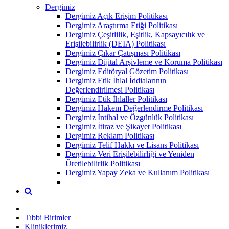
Dergimiz
Dergimiz Açık Erişim Politikası
Dergimiz Araştırma Etiği Politikası
Dergimiz Çeşitlilik, Eşitlik, Kapsayıcılık ve
Erişilebilirlik (DEIA) Politikası
Dergimiz Çıkar Çatışması Politikası
Dergimiz Dijital Arşivleme ve Koruma Politikası
Dergimiz Editöryal Gözetim Politikası
Dergimiz Etik İhlal İddialarının
Değerlendirilmesi Politikası
Dergimiz Etik İhlaller Politikası
Dergimiz Hakem Değerlendirme Politikası
Dergimiz İntihal ve Özgünlük Politikası
Dergimiz İtiraz ve Şikayet Politikası
Dergimiz Reklam Politikası
Dergimiz Telif Hakkı ve Lisans Politikası
Dergimiz Veri Erişilebilirliği ve Yeniden
Üretilebilirlik Politikası
Dergimiz Yapay Zeka ve Kullanım Politikası
Tıbbi Birimler
Kliniklerimiz