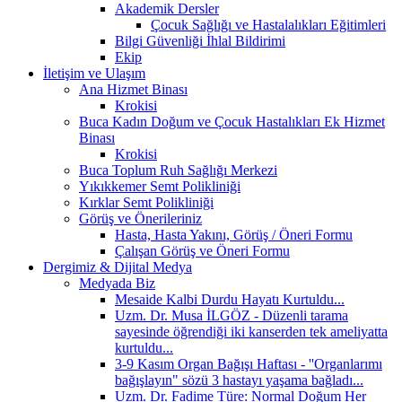
Akademik Dersler
Çocuk Sağlığı ve Hastalalıkları Eğitimleri
Bilgi Güvenliği İhlal Bildirimi
Ekip
İletişim ve Ulaşım
Ana Hizmet Binası
Krokisi
Buca Kadın Doğum ve Çocuk Hastalıkları Ek Hizmet
Binası
Krokisi
Buca Toplum Ruh Sağlığı Merkezi
Yıkıkkemer Semt Polikliniği
Kırklar Semt Polikliniği
Görüş ve Önerileriniz
Hasta, Hasta Yakını, Görüş / Öneri Formu
Çalışan Görüş ve Öneri Formu
Dergimiz & Dijital Medya
Medyada Biz
Mesaide Kalbi Durdu Hayatı Kurtuldu...
Uzm. Dr. Musa İLGÖZ - Düzenli tarama
sayesinde öğrendiği iki kanserden tek ameliyatta
kurtuldu...
3-9 Kasım Organ Bağışı Haftası - ''Organlarımı
bağışlayın" sözü 3 hastayı yaşama bağladı...
Uzm. Dr. Fadime Türe: Normal Doğum Her