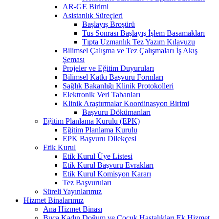
AR-GE Birimi
Asistanlık Süreçleri
Başlayış Broşürü
Tus Sonrası Başlayış İşlem Basamakları
Tıpta Uzmanlık Tez Yazım Kılavuzu
Bilimsel Çalışma ve Tez Çalışmaları İş Akış
Şeması
Projeler ve Eğitim Duyuruları
Bilimsel Katkı Başvuru Formları
Sağlık Bakanlığı Klinik Protokolleri
Elektronik Veri Tabanları
Klinik Araştırmalar Koordinasyon Birimi
Başvuru Dökümanları
Eğitim Planlama Kurulu (EPK)
Eğitim Planlama Kurulu
EPK Başvuru Dilekçesi
Etik Kurul
Etik Kurul Üye Listesi
Etik Kurul Başvuru Evrakları
Etik Kurul Komisyon Kararı
Tez Başvuruları
Süreli Yayınlarımız
Hizmet Binalarımız
Ana Hizmet Binası
Buca Kadın Doğum ve Çocuk Hastalıkları Ek Hizmet