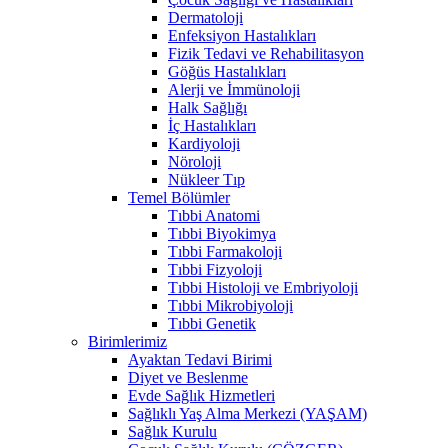
Dermatoloji
Enfeksiyon Hastalıkları
Fizik Tedavi ve Rehabilitasyon
Göğüs Hastalıkları
Alerji ve İmmünoloji
Halk Sağlığı
İç Hastalıkları
Kardiyoloji
Nöroloji
Nükleer Tıp
Temel Bölümler
Tıbbi Anatomi
Tıbbi Biyokimya
Tıbbi Farmakoloji
Tıbbi Fizyoloji
Tıbbi Histoloji ve Embriyoloji
Tıbbi Mikrobiyoloji
Tıbbi Genetik
Birimlerimiz
Ayaktan Tedavi Birimi
Diyet ve Beslenme
Evde Sağlık Hizmetleri
Sağlıklı Yaş Alma Merkezi (YAŞAM)
Sağlık Kurulu