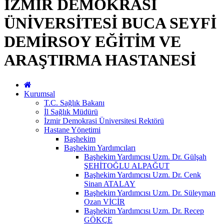
İZMİR DEMOKRASİ
ÜNİVERSİTESİ BUCA SEYFİ
DEMİRSOY EĞİTİM VE
ARAŞTIRMA HASTANESİ
Kurumsal
T.C. Sağlık Bakanı
İl Sağlık Müdürü
İzmir Demokrasi Üniversitesi Rektörü
Hastane Yönetimi
Başhekim
Başhekim Yardımcıları
Başhekim Yardımcısı Uzm. Dr. Gülşah
ŞEHİTOĞLU ALPAĞUT
Başhekim Yardımcısı Uzm. Dr. Cenk
Sinan ATALAY
Başhekim Yardımcısı Uzm. Dr. Süleyman
Ozan VİCİR
Başhekim Yardımcısı Uzm. Dr. Recep
GÖKÇE