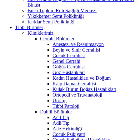
Binası
Buca Toplum Ruh Sağlığı Merkezi
Yıkıkkemer Semt Polikliniği
Kırklar Semt Polikliniği
Tıbbi Birimler
Kliniklerimiz
Cerrahi Bölümler
Anestezi ve Reanimasyon
Beyin ve Sinir Cerrahisi
Çocuk Cerrahisi
Genel Cerrahi
Göğüs Cerrahisi
Göz Hastalıkları
Kadın Hastalıkları ve Doğum
Kalp Damar Cerrahisi
Kulak Burun Boğaz Hastalıkları
Ortopedi ve Travmatoloji
Üroloji
Tıbbi Patoloji
Dahili Bölümler
Acil Tıp
Adli Tıp
Aile Hekimliği
Çocuk Psikiyatri
Çocuk Sağlığı ve Hastalıkları