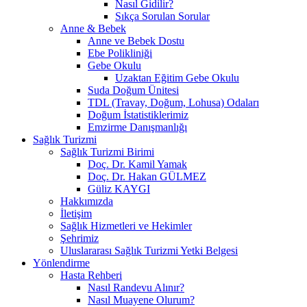
Nasıl Gidilir?
Sıkça Sorulan Sorular
Anne & Bebek
Anne ve Bebek Dostu
Ebe Polikliniği
Gebe Okulu
Uzaktan Eğitim Gebe Okulu
Suda Doğum Ünitesi
TDL (Travay, Doğum, Lohusa) Odaları
Doğum İstatistiklerimiz
Emzirme Danışmanlığı
Sağlık Turizmi
Sağlık Turizmi Birimi
Doç. Dr. Kamil Yamak
Doç. Dr. Hakan GÜLMEZ
Güliz KAYGI
Hakkımızda
İletişim
Sağlık Hizmetleri ve Hekimler
Şehrimiz
Uluslararası Sağlık Turizmi Yetki Belgesi
Yönlendirme
Hasta Rehberi
Nasıl Randevu Alınır?
Nasıl Muayene Olurum?