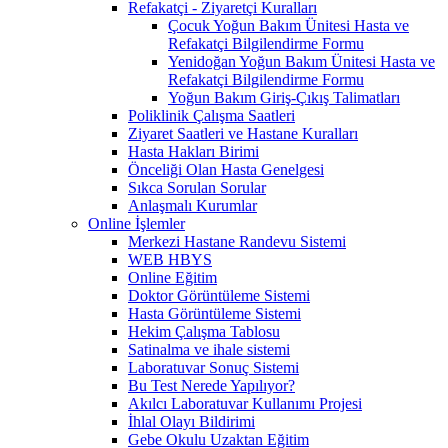
Refakatçi - Ziyaretçi Kuralları
Çocuk Yoğun Bakım Ünitesi Hasta ve
Refakatçi Bilgilendirme Formu
Yenidoğan Yoğun Bakım Ünitesi Hasta ve
Refakatçi Bilgilendirme Formu
Yoğun Bakım Giriş-Çıkış Talimatları
Poliklinik Çalışma Saatleri
Ziyaret Saatleri ve Hastane Kuralları
Hasta Hakları Birimi
Önceliği Olan Hasta Genelgesi
Sıkca Sorulan Sorular
Anlaşmalı Kurumlar
Online İşlemler
Merkezi Hastane Randevu Sistemi
WEB HBYS
Online Eğitim
Doktor Görüntüleme Sistemi
Hasta Görüntüleme Sistemi
Hekim Çalışma Tablosu
Satinalma ve ihale sistemi
Laboratuvar Sonuç Sistemi
Bu Test Nerede Yapılıyor?
Akılcı Laboratuvar Kullanımı Projesi
İhlal Olayı Bildirimi
Gebe Okulu Uzaktan Eğitim