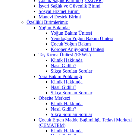
Çocuk Sağlık Kurulu (ÇÖZGER)
İşyeri Sağlık ve Güvenlik Birimi
Sosyal Hizmet Birimi
Manevi Destek Birimi
Özellikli Birimlerimiz
Yoğun Bakımlar
Yoğun Bakım Ünitesi
Yenidoğan Yoğun Bakım Ünitesi
Çocuk Yoğun Bakım
Koroner Anjiyografi Ünitesi
Taş Kırma Ünitesi (ESWL)
Klinik Hakkında
Nasıl Gidilir?
Sıkça Sorulan Sorular
Yara Bakım Polikliniği
Klinik Hakkında
Nasıl Gidilir?
Sıkça Sorulan Sorular
Obezite Merkezi
Klinik Hakkında
Nasıl Gidilir?
Sıkça Sorulan Sorular
Çocuk Ergen Madde Bağımlılığı Tedavi Merkezi
(ÇEMATEM)
Klinik Hakkında