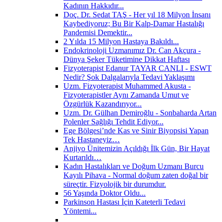
Kadının Hakkıdır...
Doç. Dr. Sedat TAŞ - Her yıl 18 Milyon İnsanı
Kaybediyoruz; Bu Bir Kalp-Damar Hastalığı
Pandemisi Demektir...
2 Yılda 15 Milyon Hastaya Bakıldı...
Endokrinoloji Uzmanımız Dr. Can Akçura -
Dünya Şeker Tüketimine Dikkat Haftası
Fizyoterapist Edanur TAYAR CANLI - ESWT
Nedir? Şok Dalgalarıyla Tedavi Yaklaşımı
Uzm. Fizyoterapist Muhammed Akusta -
Fizyoterapistler Aynı Zamanda Umut ve
Özgürlük Kazandırıyor...
Uzm. Dr. Gülhan Demiroğlu - Sonbaharda Artan
Polenler Sağlığı Tehdit Ediyor...
Ege Bölgesi’nde Kas ve Sinir Biyopsisi Yapan
Tek Hastaneyiz…
Anjiyo Ünitemizin Açıldığı İlk Gün, Bir Hayat
Kurtarıldı…
Kadın Hastalıkları ve Doğum Uzmanı Burcu
Kayılı Pihava - Normal doğum zaten doğal bir
süreçtir. Fizyolojik bir durumdur.
56 Yaşında Doktor Oldu...
Parkinson Hastası İçin Kateterli Tedavi
Yöntemi...