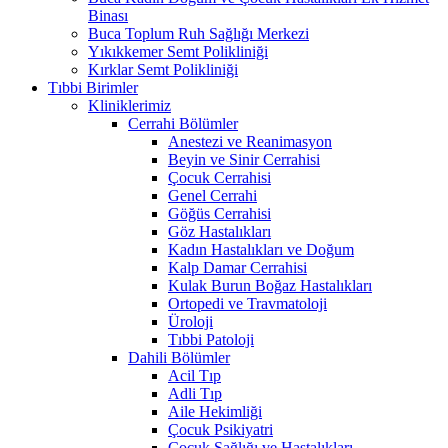
Binası
Buca Toplum Ruh Sağlığı Merkezi
Yıkıkkemer Semt Polikliniği
Kırklar Semt Polikliniği
Tıbbi Birimler
Kliniklerimiz
Cerrahi Bölümler
Anestezi ve Reanimasyon
Beyin ve Sinir Cerrahisi
Çocuk Cerrahisi
Genel Cerrahi
Göğüs Cerrahisi
Göz Hastalıkları
Kadın Hastalıkları ve Doğum
Kalp Damar Cerrahisi
Kulak Burun Boğaz Hastalıkları
Ortopedi ve Travmatoloji
Üroloji
Tıbbi Patoloji
Dahili Bölümler
Acil Tıp
Adli Tıp
Aile Hekimliği
Çocuk Psikiyatri
Çocuk Sağlığı ve Hastalıkları