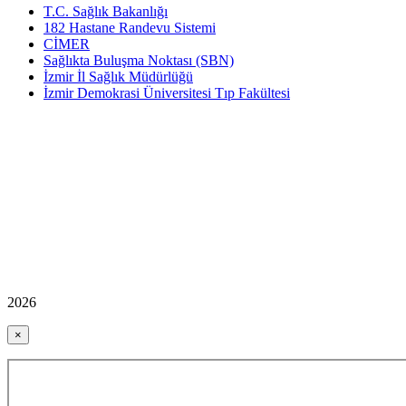
T.C. Sağlık Bakanlığı
182 Hastane Randevu Sistemi
CİMER
Sağlıkta Buluşma Noktası (SBN)
İzmir İl Sağlık Müdürlüğü
İzmir Demokrasi Üniversitesi Tıp Fakültesi
2026
×