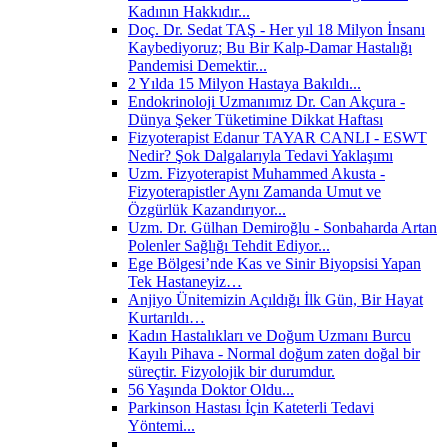
Kadının Hakkıdır...
Doç. Dr. Sedat TAŞ - Her yıl 18 Milyon İnsanı
Kaybediyoruz; Bu Bir Kalp-Damar Hastalığı
Pandemisi Demektir...
2 Yılda 15 Milyon Hastaya Bakıldı...
Endokrinoloji Uzmanımız Dr. Can Akçura -
Dünya Şeker Tüketimine Dikkat Haftası
Fizyoterapist Edanur TAYAR CANLI - ESWT
Nedir? Şok Dalgalarıyla Tedavi Yaklaşımı
Uzm. Fizyoterapist Muhammed Akusta -
Fizyoterapistler Aynı Zamanda Umut ve
Özgürlük Kazandırıyor...
Uzm. Dr. Gülhan Demiroğlu - Sonbaharda Artan
Polenler Sağlığı Tehdit Ediyor...
Ege Bölgesi’nde Kas ve Sinir Biyopsisi Yapan
Tek Hastaneyiz…
Anjiyo Ünitemizin Açıldığı İlk Gün, Bir Hayat
Kurtarıldı…
Kadın Hastalıkları ve Doğum Uzmanı Burcu
Kayılı Pihava - Normal doğum zaten doğal bir
süreçtir. Fizyolojik bir durumdur.
56 Yaşında Doktor Oldu...
Parkinson Hastası İçin Kateterli Tedavi
Yöntemi...