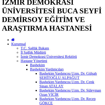
İZMİR DEMOKRASİ
ÜNİVERSİTESİ BUCA SEYFİ
DEMİRSOY EĞİTİM VE
ARAŞTIRMA HASTANESİ
Kurumsal
T.C. Sağlık Bakanı
İl Sağlık Müdürü
İzmir Demokrasi Üniversitesi Rektörü
Hastane Yönetimi
Başhekim
Başhekim Yardımcıları
Başhekim Yardımcısı Uzm. Dr. Gülşah
ŞEHİTOĞLU ALPAĞUT
Başhekim Yardımcısı Uzm. Dr. Cenk
Sinan ATALAY
Başhekim Yardımcısı Uzm. Dr. Süleyman
Ozan VİCİR
Başhekim Yardımcısı Uzm. Dr. Recep
GÖKÇE