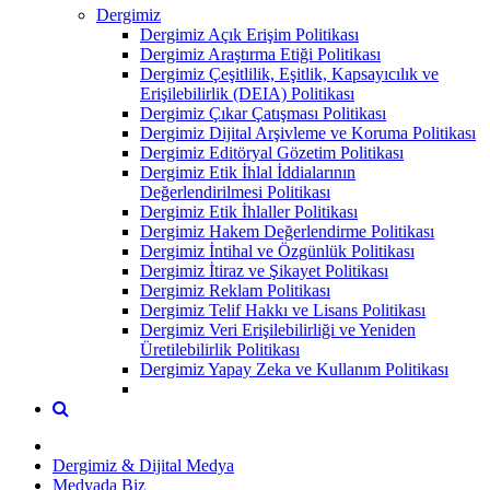
Dergimiz
Dergimiz Açık Erişim Politikası
Dergimiz Araştırma Etiği Politikası
Dergimiz Çeşitlilik, Eşitlik, Kapsayıcılık ve
Erişilebilirlik (DEIA) Politikası
Dergimiz Çıkar Çatışması Politikası
Dergimiz Dijital Arşivleme ve Koruma Politikası
Dergimiz Editöryal Gözetim Politikası
Dergimiz Etik İhlal İddialarının
Değerlendirilmesi Politikası
Dergimiz Etik İhlaller Politikası
Dergimiz Hakem Değerlendirme Politikası
Dergimiz İntihal ve Özgünlük Politikası
Dergimiz İtiraz ve Şikayet Politikası
Dergimiz Reklam Politikası
Dergimiz Telif Hakkı ve Lisans Politikası
Dergimiz Veri Erişilebilirliği ve Yeniden
Üretilebilirlik Politikası
Dergimiz Yapay Zeka ve Kullanım Politikası
Dergimiz & Dijital Medya
Medyada Biz