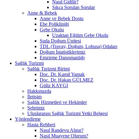
Nasıl Gidilir?
Sıkça Sorulan Sorular
Anne & Bebek
Anne ve Bebek Dostu
Ebe Polikliniği
Gebe Okulu
Uzaktan Eğitim Gebe Okulu
Suda Doğum Ünitesi
TDL (Travay, Doğum, Lohusa) Odaları
Doğum İstatistiklerimiz
Emzirme Danışmanlığı
Sağlık Turizmi
Sağlık Turizmi Birimi
Doç. Dr. Kamil Yamak
Doç. Dr. Hakan GÜLMEZ
Güliz KAYGI
Hakkımızda
İletişim
Sağlık Hizmetleri ve Hekimler
Şehrimiz
Uluslararası Sağlık Turizmi Yetki Belgesi
Yönlendirme
Hasta Rehberi
Nasıl Randevu Alınır?
Nasıl Muayene Olurum?