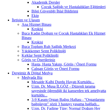
Akademik Dersler
Çocuk Sağlığı ve Hastalalıkları Eğitimleri
Bilgi Güvenliği İhlal Bildirimi
Ekip
İletişim ve Ulaşım
Ana Hizmet Binası
Krokisi
Buca Kadın Doğum ve Çocuk Hastalıkları Ek Hizmet
Binası
Krokisi
Buca Toplum Ruh Sağlığı Merkezi
Yıkıkkemer Semt Polikliniği
Kırklar Semt Polikliniği
Görüş ve Önerileriniz
Hasta, Hasta Yakını, Görüş / Öneri Formu
Çalışan Görüş ve Öneri Formu
Dergimiz & Dijital Medya
Medyada Biz
Mesaide Kalbi Durdu Hayatı Kurtuldu...
Uzm. Dr. Musa İLGÖZ - Düzenli tarama
sayesinde öğrendiği iki kanserden tek ameliyatta
kurtuldu...
3-9 Kasım Organ Bağışı Haftası - ''Organlarımı
bağışlayın" sözü 3 hastayı yaşama bağladı...
Uzm. Dr. Fadime Türe: Normal Doğum Her