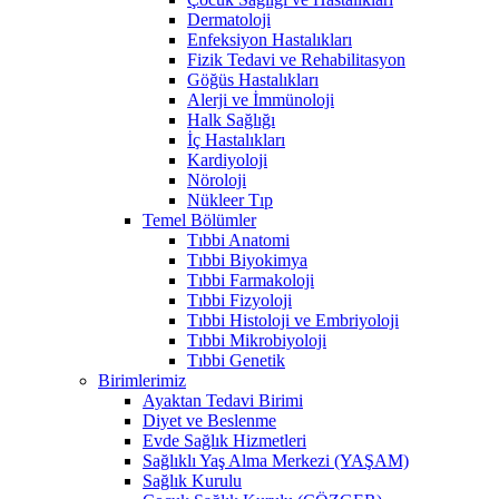
Dermatoloji
Enfeksiyon Hastalıkları
Fizik Tedavi ve Rehabilitasyon
Göğüs Hastalıkları
Alerji ve İmmünoloji
Halk Sağlığı
İç Hastalıkları
Kardiyoloji
Nöroloji
Nükleer Tıp
Temel Bölümler
Tıbbi Anatomi
Tıbbi Biyokimya
Tıbbi Farmakoloji
Tıbbi Fizyoloji
Tıbbi Histoloji ve Embriyoloji
Tıbbi Mikrobiyoloji
Tıbbi Genetik
Birimlerimiz
Ayaktan Tedavi Birimi
Diyet ve Beslenme
Evde Sağlık Hizmetleri
Sağlıklı Yaş Alma Merkezi (YAŞAM)
Sağlık Kurulu