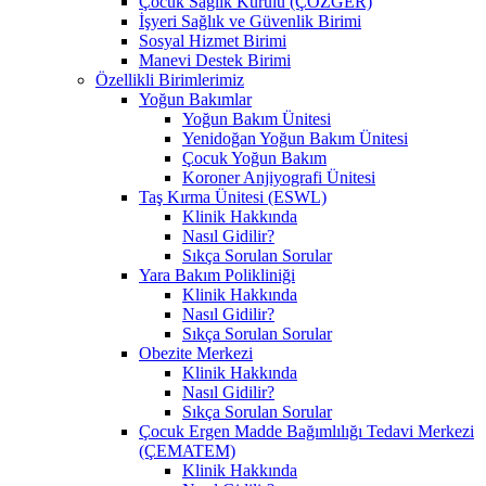
Çocuk Sağlık Kurulu (ÇÖZGER)
İşyeri Sağlık ve Güvenlik Birimi
Sosyal Hizmet Birimi
Manevi Destek Birimi
Özellikli Birimlerimiz
Yoğun Bakımlar
Yoğun Bakım Ünitesi
Yenidoğan Yoğun Bakım Ünitesi
Çocuk Yoğun Bakım
Koroner Anjiyografi Ünitesi
Taş Kırma Ünitesi (ESWL)
Klinik Hakkında
Nasıl Gidilir?
Sıkça Sorulan Sorular
Yara Bakım Polikliniği
Klinik Hakkında
Nasıl Gidilir?
Sıkça Sorulan Sorular
Obezite Merkezi
Klinik Hakkında
Nasıl Gidilir?
Sıkça Sorulan Sorular
Çocuk Ergen Madde Bağımlılığı Tedavi Merkezi
(ÇEMATEM)
Klinik Hakkında