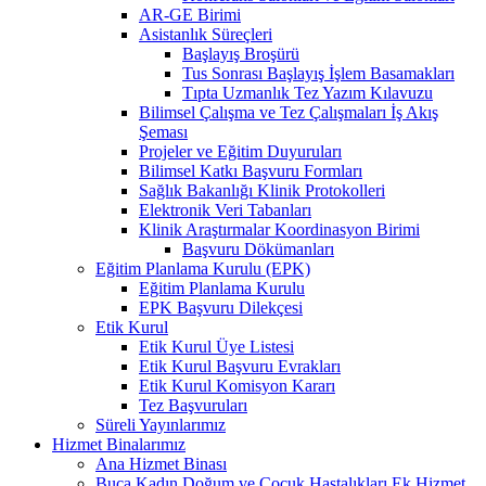
AR-GE Birimi
Asistanlık Süreçleri
Başlayış Broşürü
Tus Sonrası Başlayış İşlem Basamakları
Tıpta Uzmanlık Tez Yazım Kılavuzu
Bilimsel Çalışma ve Tez Çalışmaları İş Akış
Şeması
Projeler ve Eğitim Duyuruları
Bilimsel Katkı Başvuru Formları
Sağlık Bakanlığı Klinik Protokolleri
Elektronik Veri Tabanları
Klinik Araştırmalar Koordinasyon Birimi
Başvuru Dökümanları
Eğitim Planlama Kurulu (EPK)
Eğitim Planlama Kurulu
EPK Başvuru Dilekçesi
Etik Kurul
Etik Kurul Üye Listesi
Etik Kurul Başvuru Evrakları
Etik Kurul Komisyon Kararı
Tez Başvuruları
Süreli Yayınlarımız
Hizmet Binalarımız
Ana Hizmet Binası
Buca Kadın Doğum ve Çocuk Hastalıkları Ek Hizmet