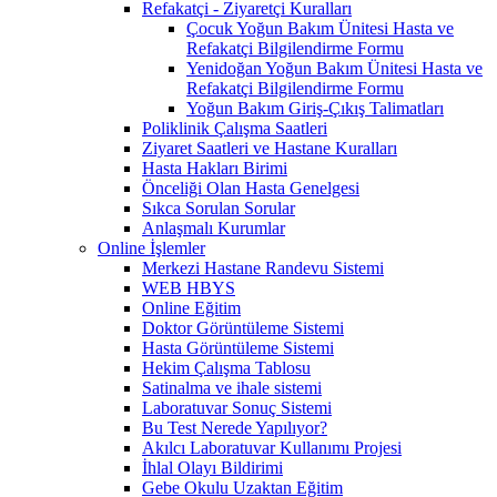
Refakatçi - Ziyaretçi Kuralları
Çocuk Yoğun Bakım Ünitesi Hasta ve
Refakatçi Bilgilendirme Formu
Yenidoğan Yoğun Bakım Ünitesi Hasta ve
Refakatçi Bilgilendirme Formu
Yoğun Bakım Giriş-Çıkış Talimatları
Poliklinik Çalışma Saatleri
Ziyaret Saatleri ve Hastane Kuralları
Hasta Hakları Birimi
Önceliği Olan Hasta Genelgesi
Sıkca Sorulan Sorular
Anlaşmalı Kurumlar
Online İşlemler
Merkezi Hastane Randevu Sistemi
WEB HBYS
Online Eğitim
Doktor Görüntüleme Sistemi
Hasta Görüntüleme Sistemi
Hekim Çalışma Tablosu
Satinalma ve ihale sistemi
Laboratuvar Sonuç Sistemi
Bu Test Nerede Yapılıyor?
Akılcı Laboratuvar Kullanımı Projesi
İhlal Olayı Bildirimi
Gebe Okulu Uzaktan Eğitim