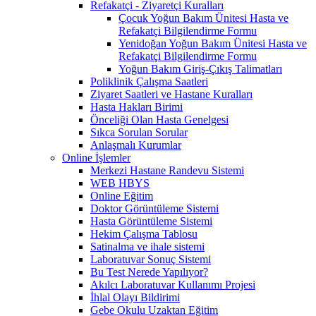
Refakatçi - Ziyaretçi Kuralları
Çocuk Yoğun Bakım Ünitesi Hasta ve
Refakatçi Bilgilendirme Formu
Yenidoğan Yoğun Bakım Ünitesi Hasta ve
Refakatçi Bilgilendirme Formu
Yoğun Bakım Giriş-Çıkış Talimatları
Poliklinik Çalışma Saatleri
Ziyaret Saatleri ve Hastane Kuralları
Hasta Hakları Birimi
Önceliği Olan Hasta Genelgesi
Sıkca Sorulan Sorular
Anlaşmalı Kurumlar
Online İşlemler
Merkezi Hastane Randevu Sistemi
WEB HBYS
Online Eğitim
Doktor Görüntüleme Sistemi
Hasta Görüntüleme Sistemi
Hekim Çalışma Tablosu
Satinalma ve ihale sistemi
Laboratuvar Sonuç Sistemi
Bu Test Nerede Yapılıyor?
Akılcı Laboratuvar Kullanımı Projesi
İhlal Olayı Bildirimi
Gebe Okulu Uzaktan Eğitim