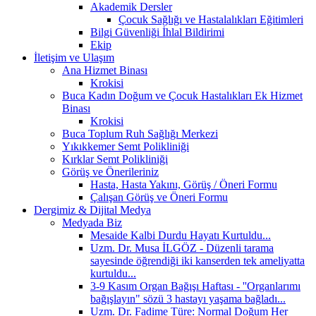
Akademik Dersler
Çocuk Sağlığı ve Hastalalıkları Eğitimleri
Bilgi Güvenliği İhlal Bildirimi
Ekip
İletişim ve Ulaşım
Ana Hizmet Binası
Krokisi
Buca Kadın Doğum ve Çocuk Hastalıkları Ek Hizmet
Binası
Krokisi
Buca Toplum Ruh Sağlığı Merkezi
Yıkıkkemer Semt Polikliniği
Kırklar Semt Polikliniği
Görüş ve Önerileriniz
Hasta, Hasta Yakını, Görüş / Öneri Formu
Çalışan Görüş ve Öneri Formu
Dergimiz & Dijital Medya
Medyada Biz
Mesaide Kalbi Durdu Hayatı Kurtuldu...
Uzm. Dr. Musa İLGÖZ - Düzenli tarama
sayesinde öğrendiği iki kanserden tek ameliyatta
kurtuldu...
3-9 Kasım Organ Bağışı Haftası - ''Organlarımı
bağışlayın" sözü 3 hastayı yaşama bağladı...
Uzm. Dr. Fadime Türe: Normal Doğum Her