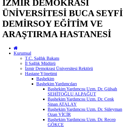
İZMİR DEMOKRASİ
ÜNİVERSİTESİ BUCA SEYFİ
DEMİRSOY EĞİTİM VE
ARAŞTIRMA HASTANESİ
Kurumsal
T.C. Sağlık Bakanı
İl Sağlık Müdürü
İzmir Demokrasi Üniversitesi Rektörü
Hastane Yönetimi
Başhekim
Başhekim Yardımcıları
Başhekim Yardımcısı Uzm. Dr. Gülşah
ŞEHİTOĞLU ALPAĞUT
Başhekim Yardımcısı Uzm. Dr. Cenk
Sinan ATALAY
Başhekim Yardımcısı Uzm. Dr. Süleyman
Ozan VİCİR
Başhekim Yardımcısı Uzm. Dr. Recep
GÖKÇE