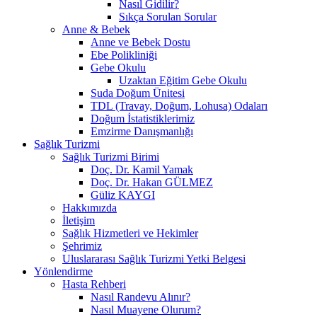
Nasıl Gidilir?
Sıkça Sorulan Sorular
Anne & Bebek
Anne ve Bebek Dostu
Ebe Polikliniği
Gebe Okulu
Uzaktan Eğitim Gebe Okulu
Suda Doğum Ünitesi
TDL (Travay, Doğum, Lohusa) Odaları
Doğum İstatistiklerimiz
Emzirme Danışmanlığı
Sağlık Turizmi
Sağlık Turizmi Birimi
Doç. Dr. Kamil Yamak
Doç. Dr. Hakan GÜLMEZ
Güliz KAYGI
Hakkımızda
İletişim
Sağlık Hizmetleri ve Hekimler
Şehrimiz
Uluslararası Sağlık Turizmi Yetki Belgesi
Yönlendirme
Hasta Rehberi
Nasıl Randevu Alınır?
Nasıl Muayene Olurum?