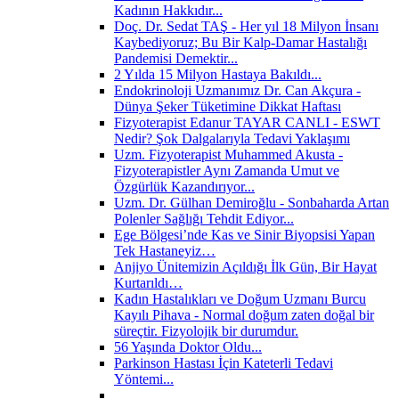
Kadının Hakkıdır...
Doç. Dr. Sedat TAŞ - Her yıl 18 Milyon İnsanı
Kaybediyoruz; Bu Bir Kalp-Damar Hastalığı
Pandemisi Demektir...
2 Yılda 15 Milyon Hastaya Bakıldı...
Endokrinoloji Uzmanımız Dr. Can Akçura -
Dünya Şeker Tüketimine Dikkat Haftası
Fizyoterapist Edanur TAYAR CANLI - ESWT
Nedir? Şok Dalgalarıyla Tedavi Yaklaşımı
Uzm. Fizyoterapist Muhammed Akusta -
Fizyoterapistler Aynı Zamanda Umut ve
Özgürlük Kazandırıyor...
Uzm. Dr. Gülhan Demiroğlu - Sonbaharda Artan
Polenler Sağlığı Tehdit Ediyor...
Ege Bölgesi’nde Kas ve Sinir Biyopsisi Yapan
Tek Hastaneyiz…
Anjiyo Ünitemizin Açıldığı İlk Gün, Bir Hayat
Kurtarıldı…
Kadın Hastalıkları ve Doğum Uzmanı Burcu
Kayılı Pihava - Normal doğum zaten doğal bir
süreçtir. Fizyolojik bir durumdur.
56 Yaşında Doktor Oldu...
Parkinson Hastası İçin Kateterli Tedavi
Yöntemi...