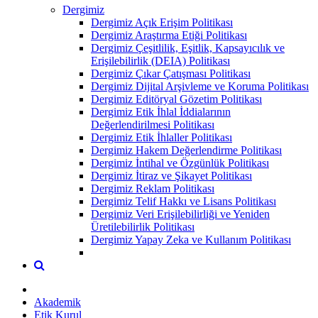
Dergimiz
Dergimiz Açık Erişim Politikası
Dergimiz Araştırma Etiği Politikası
Dergimiz Çeşitlilik, Eşitlik, Kapsayıcılık ve
Erişilebilirlik (DEIA) Politikası
Dergimiz Çıkar Çatışması Politikası
Dergimiz Dijital Arşivleme ve Koruma Politikası
Dergimiz Editöryal Gözetim Politikası
Dergimiz Etik İhlal İddialarının
Değerlendirilmesi Politikası
Dergimiz Etik İhlaller Politikası
Dergimiz Hakem Değerlendirme Politikası
Dergimiz İntihal ve Özgünlük Politikası
Dergimiz İtiraz ve Şikayet Politikası
Dergimiz Reklam Politikası
Dergimiz Telif Hakkı ve Lisans Politikası
Dergimiz Veri Erişilebilirliği ve Yeniden
Üretilebilirlik Politikası
Dergimiz Yapay Zeka ve Kullanım Politikası
Akademik
Etik Kurul