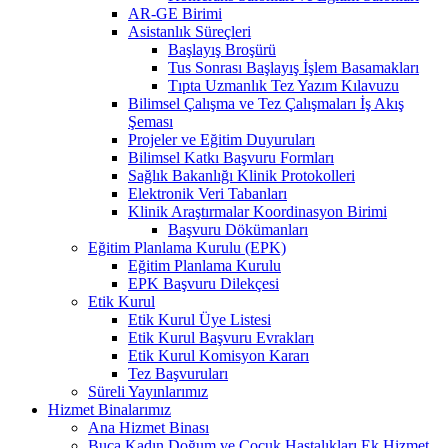
AR-GE Birimi
Asistanlık Süreçleri
Başlayış Broşürü
Tus Sonrası Başlayış İşlem Basamakları
Tıpta Uzmanlık Tez Yazım Kılavuzu
Bilimsel Çalışma ve Tez Çalışmaları İş Akış
Şeması
Projeler ve Eğitim Duyuruları
Bilimsel Katkı Başvuru Formları
Sağlık Bakanlığı Klinik Protokolleri
Elektronik Veri Tabanları
Klinik Araştırmalar Koordinasyon Birimi
Başvuru Dökümanları
Eğitim Planlama Kurulu (EPK)
Eğitim Planlama Kurulu
EPK Başvuru Dilekçesi
Etik Kurul
Etik Kurul Üye Listesi
Etik Kurul Başvuru Evrakları
Etik Kurul Komisyon Kararı
Tez Başvuruları
Süreli Yayınlarımız
Hizmet Binalarımız
Ana Hizmet Binası
Buca Kadın Doğum ve Çocuk Hastalıkları Ek Hizmet