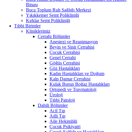
Binası
Buca Toplum Ruh Sağlığı Merkezi
Yıkıkkemer Semt Polikliniği
Kırklar Semt Polikliniği
Tıbbi Birimler
Kliniklerimiz
Cerrahi Bölümler
Anestezi ve Reanimasyon
Beyin ve Sinir Cerrahisi
Çocuk Cerrahisi
Genel Cerrahi
Göğüs Cerrahisi
Göz Hastalıkları
Kadın Hastalıkları ve Doğum
Kalp Damar Cerrahisi
Kulak Burun Boğaz Hastalıkları
Ortopedi ve Travmatoloji
Üroloji
Tıbbi Patoloji
Dahili Bölümler
Acil Tıp
Adli Tıp
Aile Hekimliği
Çocuk Psikiyatri
Çocuk Sağlığı ve Hastalıkları