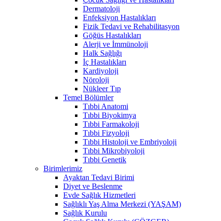
Dermatoloji
Enfeksiyon Hastalıkları
Fizik Tedavi ve Rehabilitasyon
Göğüs Hastalıkları
Alerji ve İmmünoloji
Halk Sağlığı
İç Hastalıkları
Kardiyoloji
Nöroloji
Nükleer Tıp
Temel Bölümler
Tıbbi Anatomi
Tıbbi Biyokimya
Tıbbi Farmakoloji
Tıbbi Fizyoloji
Tıbbi Histoloji ve Embriyoloji
Tıbbi Mikrobiyoloji
Tıbbi Genetik
Birimlerimiz
Ayaktan Tedavi Birimi
Diyet ve Beslenme
Evde Sağlık Hizmetleri
Sağlıklı Yaş Alma Merkezi (YAŞAM)
Sağlık Kurulu