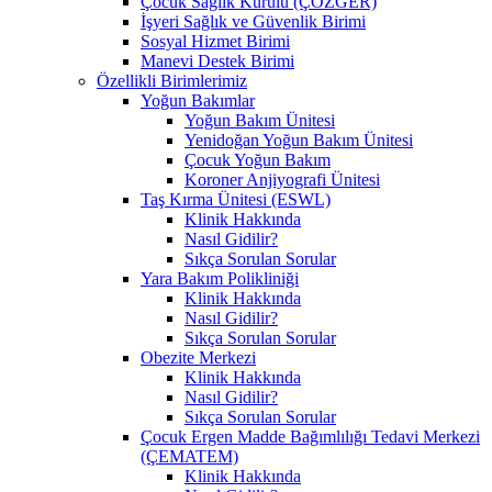
Çocuk Sağlık Kurulu (ÇÖZGER)
İşyeri Sağlık ve Güvenlik Birimi
Sosyal Hizmet Birimi
Manevi Destek Birimi
Özellikli Birimlerimiz
Yoğun Bakımlar
Yoğun Bakım Ünitesi
Yenidoğan Yoğun Bakım Ünitesi
Çocuk Yoğun Bakım
Koroner Anjiyografi Ünitesi
Taş Kırma Ünitesi (ESWL)
Klinik Hakkında
Nasıl Gidilir?
Sıkça Sorulan Sorular
Yara Bakım Polikliniği
Klinik Hakkında
Nasıl Gidilir?
Sıkça Sorulan Sorular
Obezite Merkezi
Klinik Hakkında
Nasıl Gidilir?
Sıkça Sorulan Sorular
Çocuk Ergen Madde Bağımlılığı Tedavi Merkezi
(ÇEMATEM)
Klinik Hakkında