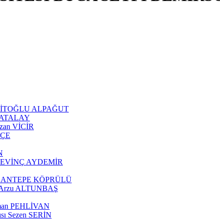
 ŞEHİTOĞLU ALPAĞUT
an ATALAY
Ozan VİCİR
KÇE
N
tül SEVİNÇ AYDEMİR
z ÇOBANTEPE KÖPRÜLÜ
ısı Arzu ALTUNBAŞ
eyman PEHLİVAN
cısı Sezen SERİN