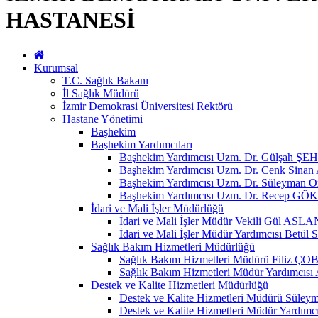
HASTANESİ
Kurumsal
T.C. Sağlık Bakanı
İl Sağlık Müdürü
İzmir Demokrasi Üniversitesi Rektörü
Hastane Yönetimi
Başhekim
Başhekim Yardımcıları
Başhekim Yardımcısı Uzm. Dr. Gülşah
Başhekim Yardımcısı Uzm. Dr. Cenk Sin
Başhekim Yardımcısı Uzm. Dr. Süleyman 
Başhekim Yardımcısı Uzm. Dr. Recep GÖ
İdari ve Mali İşler Müdürlüğü
İdari ve Mali İşler Müdür Vekili Gül ASLA
İdari ve Mali İşler Müdür Yardımcısı Be
Sağlık Bakım Hizmetleri Müdürlüğü
Sağlık Bakım Hizmetleri Müdürü Fili
Sağlık Bakım Hizmetleri Müdür Yardımc
Destek ve Kalite Hizmetleri Müdürlüğü
Destek ve Kalite Hizmetleri Müdürü Sül
Destek ve Kalite Hizmetleri Müdür Yardım