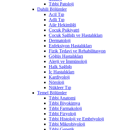
Tıbbi Patoloji
Dahili Bölümler
Acil Tıp
Adli Tıp
Aile Hekimliği
Çocuk Psikiyatri
Çocuk Sağlığı ve Hastalıkları
Dermatoloji
Enfeksiyon Hastalıkları
Fizik Tedavi ve Rehabilitasyon
Göğüs Hastalıkları
Alerji ve İmmünoloji
Halk Sağlığı
İç Hastalıkları
Kardiyoloji
Nöroloji
Nükleer Tıp
Temel Bölümler
Tıbbi Anatomi
Tıbbi Biyokimya
Tıbbi Farmakoloji
Tıbbi Fizyoloji
Tıbbi Histoloji ve Embriyoloji
Tıbbi Mikrobiyoloji
Tıbbi Genetik