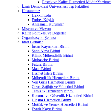
Destek ve Kalite Hizmetleri Müdür Yar
İzmir Demokrasi Üniversitesi Tıp Fakültesi
Hastanemiz
Hakkımızda
Forbes Köşkü
Anlaşmalı Kurumlar
Misyon ve Vizyon
Kalite Politikası ve Değerler
Organizasyon Şeması
İdari Birimler
İnsan Kaynakları Birimi
Satın Alma Birimi
Klinik Mühendislik Birimi
Muhasebe Birimi
Fatura Birimi
Maaş Birimi
Hizmet İşleri Birimi
Mühendislik Hizmetleri Birimi
Veri Giriş Hizmetleri Birimi
Çevre Sağlığı ve Yönetimi Birimi
Temizlik Hizmetleri Birimi
Koruma ve Güvenlik Hizmetleri Birimi
Ulaşım Hizmetleri Birimi
Mutfak ve Yemek Hizmetleri Birimi
Evrak Kayıt Birimi