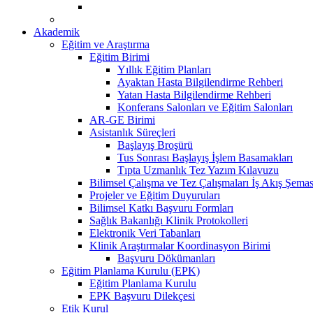
Akademik
Eğitim ve Araştırma
Eğitim Birimi
Yıllık Eğitim Planları
Ayaktan Hasta Bilgilendirme Rehberi
Yatan Hasta Bilgilendirme Rehberi
Konferans Salonları ve Eğitim Salonları
AR-GE Birimi
Asistanlık Süreçleri
Başlayış Broşürü
Tus Sonrası Başlayış İşlem Basamakları
Tıpta Uzmanlık Tez Yazım Kılavuzu
Bilimsel Çalışma ve Tez Çalışmaları İş Akış Şemas
Projeler ve Eğitim Duyuruları
Bilimsel Katkı Başvuru Formları
Sağlık Bakanlığı Klinik Protokolleri
Elektronik Veri Tabanları
Klinik Araştırmalar Koordinasyon Birimi
Başvuru Dökümanları
Eğitim Planlama Kurulu (EPK)
Eğitim Planlama Kurulu
EPK Başvuru Dilekçesi
Etik Kurul