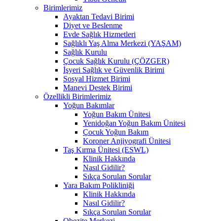
Birimlerimiz
Ayaktan Tedavi Birimi
Diyet ve Beslenme
Evde Sağlık Hizmetleri
Sağlıklı Yaş Alma Merkezi (YAŞAM)
Sağlık Kurulu
Çocuk Sağlık Kurulu (ÇÖZGER)
İşyeri Sağlık ve Güvenlik Birimi
Sosyal Hizmet Birimi
Manevi Destek Birimi
Özellikli Birimlerimiz
Yoğun Bakımlar
Yoğun Bakım Ünitesi
Yenidoğan Yoğun Bakım Ünitesi
Çocuk Yoğun Bakım
Koroner Anjiyografi Ünitesi
Taş Kırma Ünitesi (ESWL)
Klinik Hakkında
Nasıl Gidilir?
Sıkça Sorulan Sorular
Yara Bakım Polikliniği
Klinik Hakkında
Nasıl Gidilir?
Sıkça Sorulan Sorular
Obezite Merkezi