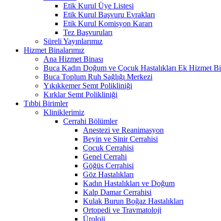
Etik Kurul Üye Listesi
Etik Kurul Başvuru Evrakları
Etik Kurul Komisyon Kararı
Tez Başvuruları
Süreli Yayınlarımız
Hizmet Binalarımız
Ana Hizmet Binası
Buca Kadın Doğum ve Çocuk Hastalıkları Ek Hizmet Bi
Buca Toplum Ruh Sağlığı Merkezi
Yıkıkkemer Semt Polikliniği
Kırklar Semt Polikliniği
Tıbbi Birimler
Kliniklerimiz
Cerrahi Bölümler
Anestezi ve Reanimasyon
Beyin ve Sinir Cerrahisi
Çocuk Cerrahisi
Genel Cerrahi
Göğüs Cerrahisi
Göz Hastalıkları
Kadın Hastalıkları ve Doğum
Kalp Damar Cerrahisi
Kulak Burun Boğaz Hastalıkları
Ortopedi ve Travmatoloji
Üroloji