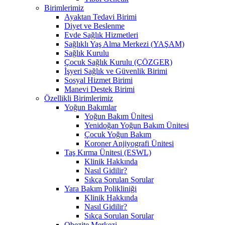
Birimlerimiz
Ayaktan Tedavi Birimi
Diyet ve Beslenme
Evde Sağlık Hizmetleri
Sağlıklı Yaş Alma Merkezi (YAŞAM)
Sağlık Kurulu
Çocuk Sağlık Kurulu (ÇÖZGER)
İşyeri Sağlık ve Güvenlik Birimi
Sosyal Hizmet Birimi
Manevi Destek Birimi
Özellikli Birimlerimiz
Yoğun Bakımlar
Yoğun Bakım Ünitesi
Yenidoğan Yoğun Bakım Ünitesi
Çocuk Yoğun Bakım
Koroner Anjiyografi Ünitesi
Taş Kırma Ünitesi (ESWL)
Klinik Hakkında
Nasıl Gidilir?
Sıkça Sorulan Sorular
Yara Bakım Polikliniği
Klinik Hakkında
Nasıl Gidilir?
Sıkça Sorulan Sorular
Obezite Merkezi