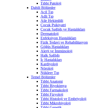
Tıbbi Patoloji
Dahili Bölümler
Acil Tıp
Adli Tıp
Aile Hekimliği
Çocuk Psikiyatri
Çocuk Sağlığı ve Hastalıkları
Dermatoloji
Enfeksiyon Hastalıkları
Fizik Tedavi ve Rehabilitasyon
Göğüs Hastalıkları
Alerji ve İmmünoloji
Halk Sağlığı
İç Hastalıkları
Kardiyoloji
Nöroloji
Nükleer Tıp
Temel Bölümler
Tıbbi Anatomi
Tıbbi Biyokimya
Tıbbi Farmakoloji
Tıbbi Fizyoloji
Tıbbi Histoloji ve Embriyoloji
Tıbbi Mikrobiyoloji
Tıbbi Genetik