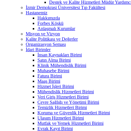
Destek ve Kalite Hizmetleri Müdür Yar
İzmir Demokrasi Üniversitesi Tıp Fakültesi
Hastanemiz
Hakkımızda
Forbes Köşkü
Anlaşmalı Kurumlar
Misyon ve Vizyon
Kalite Politikası ve Değerler
Organizasyon Şeması
İdari Birimler
İnsan Kaynakları Birimi
Satın Alma Birimi
Klinik Mühendislik Birimi
Muhasebe Birimi
Fatura Birimi
Maaş Birimi
Hizmet İşleri Birimi
Mühendislik Hizmetleri Birimi
Veri Giriş Hizmetleri Birimi
Çevre Sağlığı ve Yönetimi Birimi
Temizlik Hizmetleri Birimi
Koruma ve Güvenlik Hizmetleri Birimi
Ulaşım Hizmetleri Birimi
Mutfak ve Yemek Hizmetleri Birimi
Evrak Kayıt Birimi