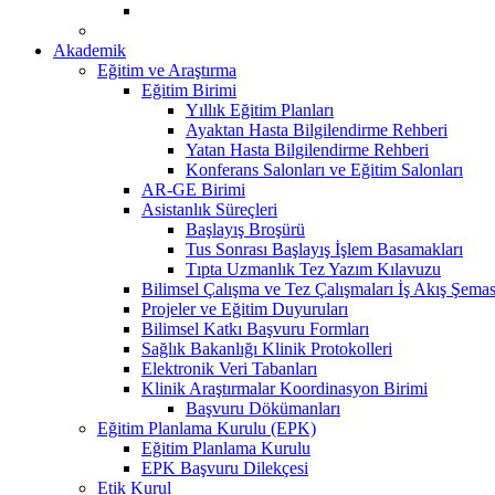
Akademik
Eğitim ve Araştırma
Eğitim Birimi
Yıllık Eğitim Planları
Ayaktan Hasta Bilgilendirme Rehberi
Yatan Hasta Bilgilendirme Rehberi
Konferans Salonları ve Eğitim Salonları
AR-GE Birimi
Asistanlık Süreçleri
Başlayış Broşürü
Tus Sonrası Başlayış İşlem Basamakları
Tıpta Uzmanlık Tez Yazım Kılavuzu
Bilimsel Çalışma ve Tez Çalışmaları İş Akış Şemas
Projeler ve Eğitim Duyuruları
Bilimsel Katkı Başvuru Formları
Sağlık Bakanlığı Klinik Protokolleri
Elektronik Veri Tabanları
Klinik Araştırmalar Koordinasyon Birimi
Başvuru Dökümanları
Eğitim Planlama Kurulu (EPK)
Eğitim Planlama Kurulu
EPK Başvuru Dilekçesi
Etik Kurul