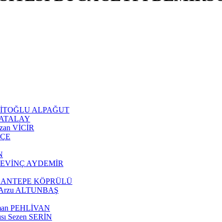
 ŞEHİTOĞLU ALPAĞUT
an ATALAY
Ozan VİCİR
KÇE
N
tül SEVİNÇ AYDEMİR
z ÇOBANTEPE KÖPRÜLÜ
ısı Arzu ALTUNBAŞ
eyman PEHLİVAN
cısı Sezen SERİN