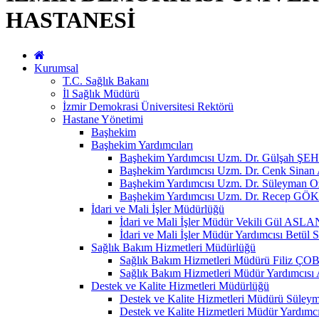
HASTANESİ
Kurumsal
T.C. Sağlık Bakanı
İl Sağlık Müdürü
İzmir Demokrasi Üniversitesi Rektörü
Hastane Yönetimi
Başhekim
Başhekim Yardımcıları
Başhekim Yardımcısı Uzm. Dr. Gülşah
Başhekim Yardımcısı Uzm. Dr. Cenk Sin
Başhekim Yardımcısı Uzm. Dr. Süleyman 
Başhekim Yardımcısı Uzm. Dr. Recep GÖ
İdari ve Mali İşler Müdürlüğü
İdari ve Mali İşler Müdür Vekili Gül ASLA
İdari ve Mali İşler Müdür Yardımcısı Be
Sağlık Bakım Hizmetleri Müdürlüğü
Sağlık Bakım Hizmetleri Müdürü Fili
Sağlık Bakım Hizmetleri Müdür Yardımc
Destek ve Kalite Hizmetleri Müdürlüğü
Destek ve Kalite Hizmetleri Müdürü Sül
Destek ve Kalite Hizmetleri Müdür Yardım