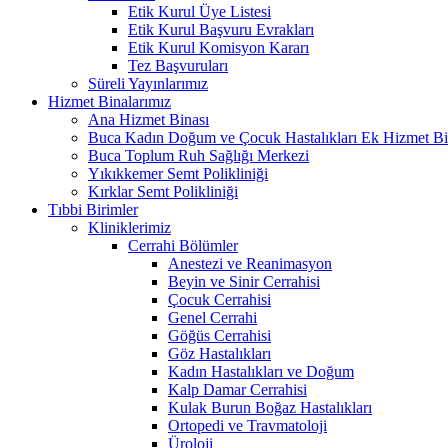
Etik Kurul Üye Listesi
Etik Kurul Başvuru Evrakları
Etik Kurul Komisyon Kararı
Tez Başvuruları
Süreli Yayınlarımız
Hizmet Binalarımız
Ana Hizmet Binası
Buca Kadın Doğum ve Çocuk Hastalıkları Ek Hizmet Bi
Buca Toplum Ruh Sağlığı Merkezi
Yıkıkkemer Semt Polikliniği
Kırklar Semt Polikliniği
Tıbbi Birimler
Kliniklerimiz
Cerrahi Bölümler
Anestezi ve Reanimasyon
Beyin ve Sinir Cerrahisi
Çocuk Cerrahisi
Genel Cerrahi
Göğüs Cerrahisi
Göz Hastalıkları
Kadın Hastalıkları ve Doğum
Kalp Damar Cerrahisi
Kulak Burun Boğaz Hastalıkları
Ortopedi ve Travmatoloji
Üroloji