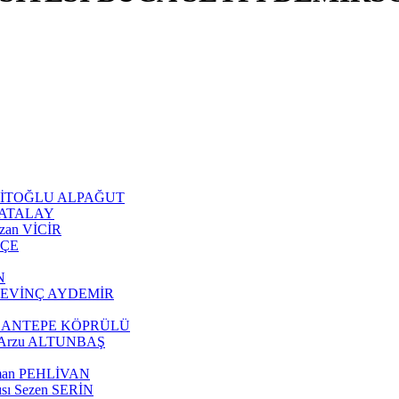
 ŞEHİTOĞLU ALPAĞUT
an ATALAY
Ozan VİCİR
KÇE
N
tül SEVİNÇ AYDEMİR
z ÇOBANTEPE KÖPRÜLÜ
ısı Arzu ALTUNBAŞ
eyman PEHLİVAN
cısı Sezen SERİN