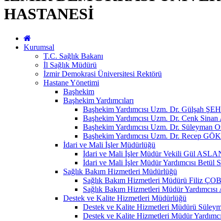
HASTANESİ
Kurumsal
T.C. Sağlık Bakanı
İl Sağlık Müdürü
İzmir Demokrasi Üniversitesi Rektörü
Hastane Yönetimi
Başhekim
Başhekim Yardımcıları
Başhekim Yardımcısı Uzm. Dr. Gülşah
Başhekim Yardımcısı Uzm. Dr. Cenk Sin
Başhekim Yardımcısı Uzm. Dr. Süleyman 
Başhekim Yardımcısı Uzm. Dr. Recep GÖ
İdari ve Mali İşler Müdürlüğü
İdari ve Mali İşler Müdür Vekili Gül ASLA
İdari ve Mali İşler Müdür Yardımcısı Be
Sağlık Bakım Hizmetleri Müdürlüğü
Sağlık Bakım Hizmetleri Müdürü Fili
Sağlık Bakım Hizmetleri Müdür Yardımc
Destek ve Kalite Hizmetleri Müdürlüğü
Destek ve Kalite Hizmetleri Müdürü Sül
Destek ve Kalite Hizmetleri Müdür Yardım