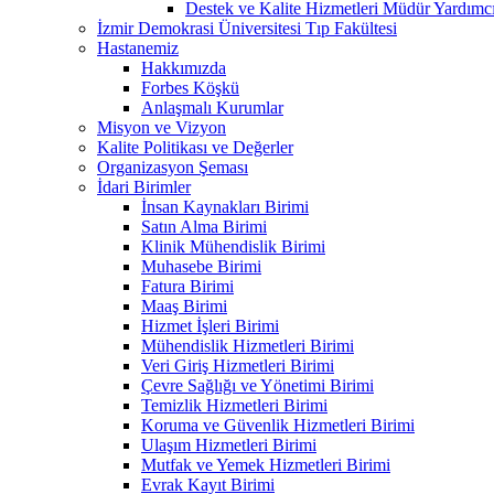
Destek ve Kalite Hizmetleri Müdür Yar
İzmir Demokrasi Üniversitesi Tıp Fakültesi
Hastanemiz
Hakkımızda
Forbes Köşkü
Anlaşmalı Kurumlar
Misyon ve Vizyon
Kalite Politikası ve Değerler
Organizasyon Şeması
İdari Birimler
İnsan Kaynakları Birimi
Satın Alma Birimi
Klinik Mühendislik Birimi
Muhasebe Birimi
Fatura Birimi
Maaş Birimi
Hizmet İşleri Birimi
Mühendislik Hizmetleri Birimi
Veri Giriş Hizmetleri Birimi
Çevre Sağlığı ve Yönetimi Birimi
Temizlik Hizmetleri Birimi
Koruma ve Güvenlik Hizmetleri Birimi
Ulaşım Hizmetleri Birimi
Mutfak ve Yemek Hizmetleri Birimi
Evrak Kayıt Birimi