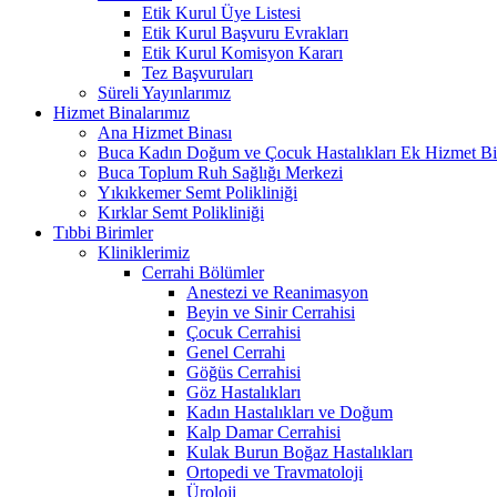
Etik Kurul Üye Listesi
Etik Kurul Başvuru Evrakları
Etik Kurul Komisyon Kararı
Tez Başvuruları
Süreli Yayınlarımız
Hizmet Binalarımız
Ana Hizmet Binası
Buca Kadın Doğum ve Çocuk Hastalıkları Ek Hizmet Bi
Buca Toplum Ruh Sağlığı Merkezi
Yıkıkkemer Semt Polikliniği
Kırklar Semt Polikliniği
Tıbbi Birimler
Kliniklerimiz
Cerrahi Bölümler
Anestezi ve Reanimasyon
Beyin ve Sinir Cerrahisi
Çocuk Cerrahisi
Genel Cerrahi
Göğüs Cerrahisi
Göz Hastalıkları
Kadın Hastalıkları ve Doğum
Kalp Damar Cerrahisi
Kulak Burun Boğaz Hastalıkları
Ortopedi ve Travmatoloji
Üroloji