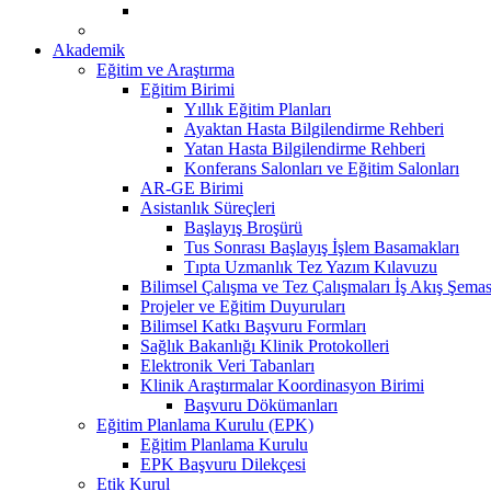
Akademik
Eğitim ve Araştırma
Eğitim Birimi
Yıllık Eğitim Planları
Ayaktan Hasta Bilgilendirme Rehberi
Yatan Hasta Bilgilendirme Rehberi
Konferans Salonları ve Eğitim Salonları
AR-GE Birimi
Asistanlık Süreçleri
Başlayış Broşürü
Tus Sonrası Başlayış İşlem Basamakları
Tıpta Uzmanlık Tez Yazım Kılavuzu
Bilimsel Çalışma ve Tez Çalışmaları İş Akış Şemas
Projeler ve Eğitim Duyuruları
Bilimsel Katkı Başvuru Formları
Sağlık Bakanlığı Klinik Protokolleri
Elektronik Veri Tabanları
Klinik Araştırmalar Koordinasyon Birimi
Başvuru Dökümanları
Eğitim Planlama Kurulu (EPK)
Eğitim Planlama Kurulu
EPK Başvuru Dilekçesi
Etik Kurul