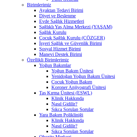
Birimlerimiz
Ayaktan Tedavi Birimi
Diyet ve Beslenme
Evde Sağlık Hizmetleri
Sağlıklı Yaş Alma Merkezi (YAŞAM)
Sağlık Kurulu
Çocuk Sağlık Kurulu (ÇÖZGER)
İşyeri Sağlık ve Güvenlik Birimi
Sosyal Hizmet Birimi
Manevi Destek Birimi
Özellikli Birimlerimiz
Yoğun Bakımlar
Yoğun Bakım Ünitesi
Yenidoğan Yoğun Bakım Ünitesi
Çocuk Yoğun Bakım
Koroner Anjiyografi Ünitesi
Taş Kırma Ünitesi (ESWL)
Klinik Hakkında
Nasıl Gidilir?
Sıkça Sorulan Sorular
Yara Bakım Polikliniği
Klinik Hakkında
Nasıl Gidilir?
Sıkça Sorulan Sorular
Obezite Merkezi