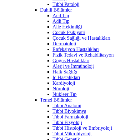
Tıbbi Patoloji
Dahili Bölümler
Acil Tıp
Adli Tıp
Aile Hekimliği
Çocuk Psikiyatri
Çocuk Sağlığı ve Hastalıkları
Dermatoloji
Enfeksiyon Hastalıkları
Fizik Tedavi ve Rehabilitasyon
Göğüs Hastalıkları
Alerji ve İmmünoloji
Halk Sağlığı
İç Hastalıkları
Kardiyoloji
Nöroloji
Nükleer Tıp
Temel Bölümler
Tıbbi Anatomi
Tıbbi Biyokimya
Tıbbi Farmakoloji
Tıbbi Fizyoloji
Tıbbi Histoloji ve Embriyoloji
Tıbbi Mikrobiyoloji
Tıbbi Genetik