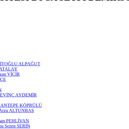
 ŞEHİTOĞLU ALPAĞUT
an ATALAY
Ozan VİCİR
KÇE
N
tül SEVİNÇ AYDEMİR
z ÇOBANTEPE KÖPRÜLÜ
ısı Arzu ALTUNBAŞ
eyman PEHLİVAN
cısı Sezen SERİN