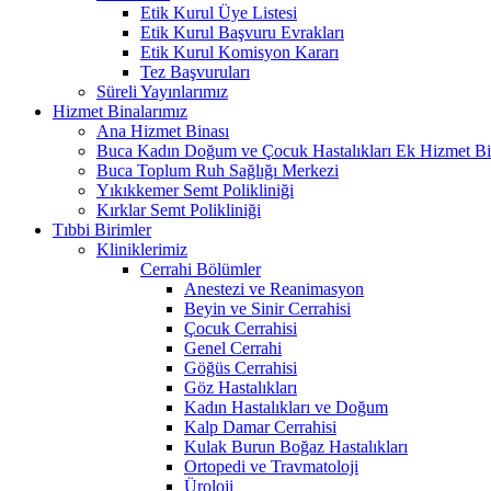
Etik Kurul Üye Listesi
Etik Kurul Başvuru Evrakları
Etik Kurul Komisyon Kararı
Tez Başvuruları
Süreli Yayınlarımız
Hizmet Binalarımız
Ana Hizmet Binası
Buca Kadın Doğum ve Çocuk Hastalıkları Ek Hizmet Bi
Buca Toplum Ruh Sağlığı Merkezi
Yıkıkkemer Semt Polikliniği
Kırklar Semt Polikliniği
Tıbbi Birimler
Kliniklerimiz
Cerrahi Bölümler
Anestezi ve Reanimasyon
Beyin ve Sinir Cerrahisi
Çocuk Cerrahisi
Genel Cerrahi
Göğüs Cerrahisi
Göz Hastalıkları
Kadın Hastalıkları ve Doğum
Kalp Damar Cerrahisi
Kulak Burun Boğaz Hastalıkları
Ortopedi ve Travmatoloji
Üroloji