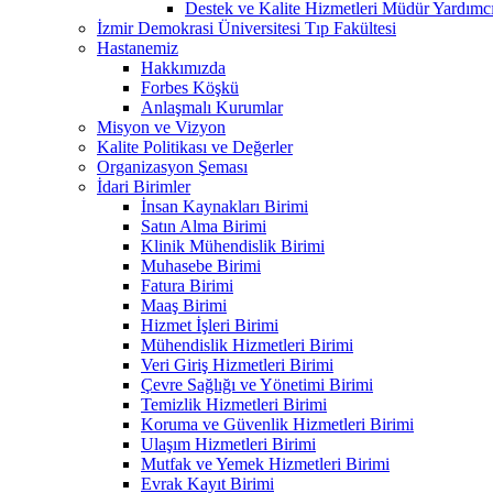
Destek ve Kalite Hizmetleri Müdür Yar
İzmir Demokrasi Üniversitesi Tıp Fakültesi
Hastanemiz
Hakkımızda
Forbes Köşkü
Anlaşmalı Kurumlar
Misyon ve Vizyon
Kalite Politikası ve Değerler
Organizasyon Şeması
İdari Birimler
İnsan Kaynakları Birimi
Satın Alma Birimi
Klinik Mühendislik Birimi
Muhasebe Birimi
Fatura Birimi
Maaş Birimi
Hizmet İşleri Birimi
Mühendislik Hizmetleri Birimi
Veri Giriş Hizmetleri Birimi
Çevre Sağlığı ve Yönetimi Birimi
Temizlik Hizmetleri Birimi
Koruma ve Güvenlik Hizmetleri Birimi
Ulaşım Hizmetleri Birimi
Mutfak ve Yemek Hizmetleri Birimi
Evrak Kayıt Birimi