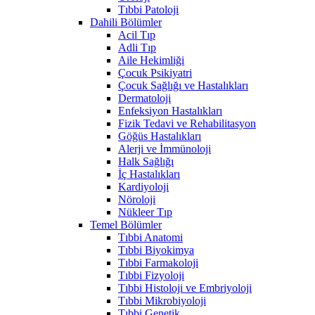
Tıbbi Patoloji
Dahili Bölümler
Acil Tıp
Adli Tıp
Aile Hekimliği
Çocuk Psikiyatri
Çocuk Sağlığı ve Hastalıkları
Dermatoloji
Enfeksiyon Hastalıkları
Fizik Tedavi ve Rehabilitasyon
Göğüs Hastalıkları
Alerji ve İmmünoloji
Halk Sağlığı
İç Hastalıkları
Kardiyoloji
Nöroloji
Nükleer Tıp
Temel Bölümler
Tıbbi Anatomi
Tıbbi Biyokimya
Tıbbi Farmakoloji
Tıbbi Fizyoloji
Tıbbi Histoloji ve Embriyoloji
Tıbbi Mikrobiyoloji
Tıbbi Genetik