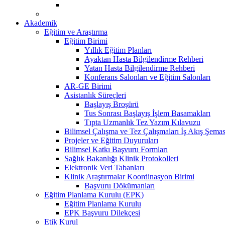
Akademik
Eğitim ve Araştırma
Eğitim Birimi
Yıllık Eğitim Planları
Ayaktan Hasta Bilgilendirme Rehberi
Yatan Hasta Bilgilendirme Rehberi
Konferans Salonları ve Eğitim Salonları
AR-GE Birimi
Asistanlık Süreçleri
Başlayış Broşürü
Tus Sonrası Başlayış İşlem Basamakları
Tıpta Uzmanlık Tez Yazım Kılavuzu
Bilimsel Çalışma ve Tez Çalışmaları İş Akış Şemas
Projeler ve Eğitim Duyuruları
Bilimsel Katkı Başvuru Formları
Sağlık Bakanlığı Klinik Protokolleri
Elektronik Veri Tabanları
Klinik Araştırmalar Koordinasyon Birimi
Başvuru Dökümanları
Eğitim Planlama Kurulu (EPK)
Eğitim Planlama Kurulu
EPK Başvuru Dilekçesi
Etik Kurul