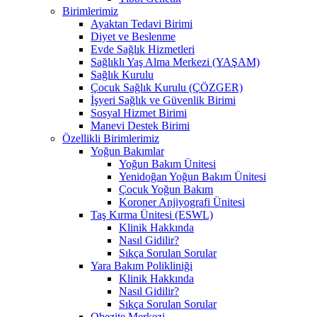
Birimlerimiz
Ayaktan Tedavi Birimi
Diyet ve Beslenme
Evde Sağlık Hizmetleri
Sağlıklı Yaş Alma Merkezi (YAŞAM)
Sağlık Kurulu
Çocuk Sağlık Kurulu (ÇÖZGER)
İşyeri Sağlık ve Güvenlik Birimi
Sosyal Hizmet Birimi
Manevi Destek Birimi
Özellikli Birimlerimiz
Yoğun Bakımlar
Yoğun Bakım Ünitesi
Yenidoğan Yoğun Bakım Ünitesi
Çocuk Yoğun Bakım
Koroner Anjiyografi Ünitesi
Taş Kırma Ünitesi (ESWL)
Klinik Hakkında
Nasıl Gidilir?
Sıkça Sorulan Sorular
Yara Bakım Polikliniği
Klinik Hakkında
Nasıl Gidilir?
Sıkça Sorulan Sorular
Obezite Merkezi