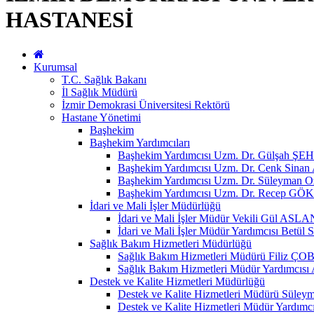
HASTANESİ
Kurumsal
T.C. Sağlık Bakanı
İl Sağlık Müdürü
İzmir Demokrasi Üniversitesi Rektörü
Hastane Yönetimi
Başhekim
Başhekim Yardımcıları
Başhekim Yardımcısı Uzm. Dr. Gülşah
Başhekim Yardımcısı Uzm. Dr. Cenk Sin
Başhekim Yardımcısı Uzm. Dr. Süleyman 
Başhekim Yardımcısı Uzm. Dr. Recep GÖ
İdari ve Mali İşler Müdürlüğü
İdari ve Mali İşler Müdür Vekili Gül ASLA
İdari ve Mali İşler Müdür Yardımcısı Be
Sağlık Bakım Hizmetleri Müdürlüğü
Sağlık Bakım Hizmetleri Müdürü Fili
Sağlık Bakım Hizmetleri Müdür Yardımc
Destek ve Kalite Hizmetleri Müdürlüğü
Destek ve Kalite Hizmetleri Müdürü Sül
Destek ve Kalite Hizmetleri Müdür Yardım