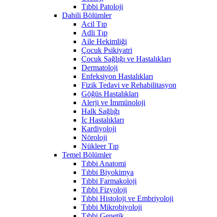
Tıbbi Patoloji
Dahili Bölümler
Acil Tıp
Adli Tıp
Aile Hekimliği
Çocuk Psikiyatri
Çocuk Sağlığı ve Hastalıkları
Dermatoloji
Enfeksiyon Hastalıkları
Fizik Tedavi ve Rehabilitasyon
Göğüs Hastalıkları
Alerji ve İmmünoloji
Halk Sağlığı
İç Hastalıkları
Kardiyoloji
Nöroloji
Nükleer Tıp
Temel Bölümler
Tıbbi Anatomi
Tıbbi Biyokimya
Tıbbi Farmakoloji
Tıbbi Fizyoloji
Tıbbi Histoloji ve Embriyoloji
Tıbbi Mikrobiyoloji
Tıbbi Genetik