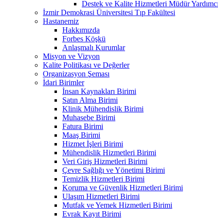
Destek ve Kalite Hizmetleri Müdür Yar
İzmir Demokrasi Üniversitesi Tıp Fakültesi
Hastanemiz
Hakkımızda
Forbes Köşkü
Anlaşmalı Kurumlar
Misyon ve Vizyon
Kalite Politikası ve Değerler
Organizasyon Şeması
İdari Birimler
İnsan Kaynakları Birimi
Satın Alma Birimi
Klinik Mühendislik Birimi
Muhasebe Birimi
Fatura Birimi
Maaş Birimi
Hizmet İşleri Birimi
Mühendislik Hizmetleri Birimi
Veri Giriş Hizmetleri Birimi
Çevre Sağlığı ve Yönetimi Birimi
Temizlik Hizmetleri Birimi
Koruma ve Güvenlik Hizmetleri Birimi
Ulaşım Hizmetleri Birimi
Mutfak ve Yemek Hizmetleri Birimi
Evrak Kayıt Birimi