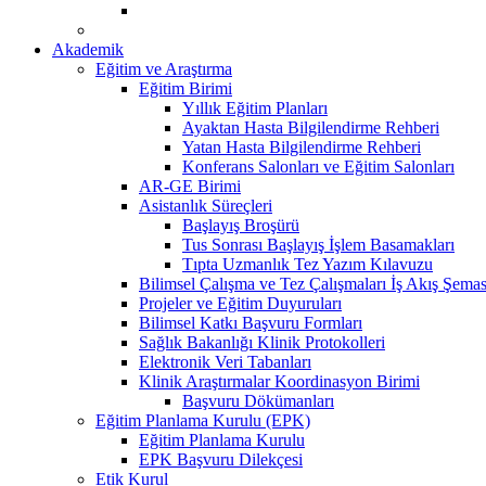
Akademik
Eğitim ve Araştırma
Eğitim Birimi
Yıllık Eğitim Planları
Ayaktan Hasta Bilgilendirme Rehberi
Yatan Hasta Bilgilendirme Rehberi
Konferans Salonları ve Eğitim Salonları
AR-GE Birimi
Asistanlık Süreçleri
Başlayış Broşürü
Tus Sonrası Başlayış İşlem Basamakları
Tıpta Uzmanlık Tez Yazım Kılavuzu
Bilimsel Çalışma ve Tez Çalışmaları İş Akış Şemas
Projeler ve Eğitim Duyuruları
Bilimsel Katkı Başvuru Formları
Sağlık Bakanlığı Klinik Protokolleri
Elektronik Veri Tabanları
Klinik Araştırmalar Koordinasyon Birimi
Başvuru Dökümanları
Eğitim Planlama Kurulu (EPK)
Eğitim Planlama Kurulu
EPK Başvuru Dilekçesi
Etik Kurul