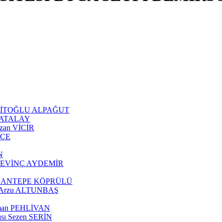
 ŞEHİTOĞLU ALPAĞUT
an ATALAY
Ozan VİCİR
KÇE
N
tül SEVİNÇ AYDEMİR
z ÇOBANTEPE KÖPRÜLÜ
ısı Arzu ALTUNBAŞ
eyman PEHLİVAN
cısı Sezen SERİN