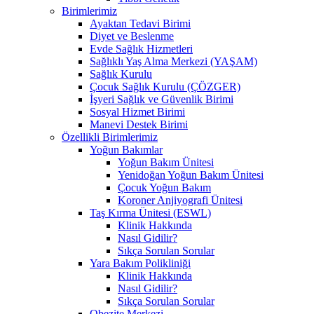
Birimlerimiz
Ayaktan Tedavi Birimi
Diyet ve Beslenme
Evde Sağlık Hizmetleri
Sağlıklı Yaş Alma Merkezi (YAŞAM)
Sağlık Kurulu
Çocuk Sağlık Kurulu (ÇÖZGER)
İşyeri Sağlık ve Güvenlik Birimi
Sosyal Hizmet Birimi
Manevi Destek Birimi
Özellikli Birimlerimiz
Yoğun Bakımlar
Yoğun Bakım Ünitesi
Yenidoğan Yoğun Bakım Ünitesi
Çocuk Yoğun Bakım
Koroner Anjiyografi Ünitesi
Taş Kırma Ünitesi (ESWL)
Klinik Hakkında
Nasıl Gidilir?
Sıkça Sorulan Sorular
Yara Bakım Polikliniği
Klinik Hakkında
Nasıl Gidilir?
Sıkça Sorulan Sorular
Obezite Merkezi