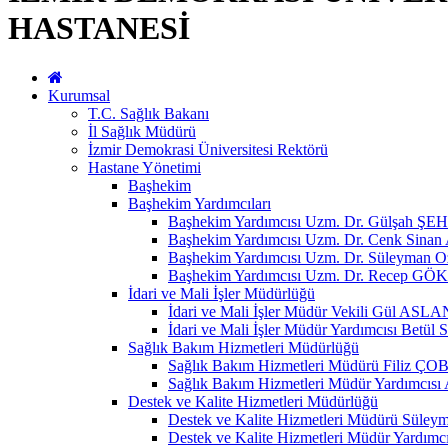
HASTANESİ
Kurumsal
T.C. Sağlık Bakanı
İl Sağlık Müdürü
İzmir Demokrasi Üniversitesi Rektörü
Hastane Yönetimi
Başhekim
Başhekim Yardımcıları
Başhekim Yardımcısı Uzm. Dr. Gülşah
Başhekim Yardımcısı Uzm. Dr. Cenk Sin
Başhekim Yardımcısı Uzm. Dr. Süleyman 
Başhekim Yardımcısı Uzm. Dr. Recep GÖ
İdari ve Mali İşler Müdürlüğü
İdari ve Mali İşler Müdür Vekili Gül ASLA
İdari ve Mali İşler Müdür Yardımcısı Be
Sağlık Bakım Hizmetleri Müdürlüğü
Sağlık Bakım Hizmetleri Müdürü Fili
Sağlık Bakım Hizmetleri Müdür Yardımc
Destek ve Kalite Hizmetleri Müdürlüğü
Destek ve Kalite Hizmetleri Müdürü Sül
Destek ve Kalite Hizmetleri Müdür Yardım