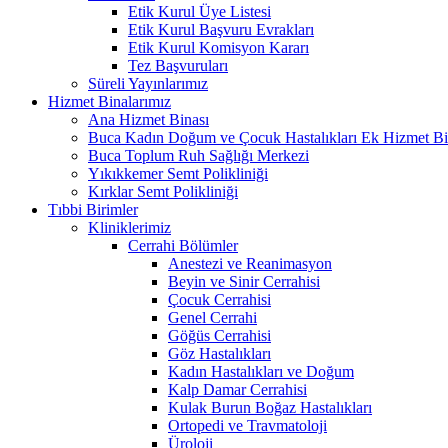
Etik Kurul Üye Listesi
Etik Kurul Başvuru Evrakları
Etik Kurul Komisyon Kararı
Tez Başvuruları
Süreli Yayınlarımız
Hizmet Binalarımız
Ana Hizmet Binası
Buca Kadın Doğum ve Çocuk Hastalıkları Ek Hizmet Bi
Buca Toplum Ruh Sağlığı Merkezi
Yıkıkkemer Semt Polikliniği
Kırklar Semt Polikliniği
Tıbbi Birimler
Kliniklerimiz
Cerrahi Bölümler
Anestezi ve Reanimasyon
Beyin ve Sinir Cerrahisi
Çocuk Cerrahisi
Genel Cerrahi
Göğüs Cerrahisi
Göz Hastalıkları
Kadın Hastalıkları ve Doğum
Kalp Damar Cerrahisi
Kulak Burun Boğaz Hastalıkları
Ortopedi ve Travmatoloji
Üroloji