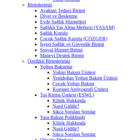
Birimlerimiz
Ayaktan Tedavi Birimi
Diyet ve Beslenme
Evde Sağlık Hizmetleri
Sağlıklı Yaş Alma Merkezi (YAŞAM)
Sağlık Kurulu
Çocuk Sağlık Kurulu (ÇÖZGER)
İşyeri Sağlık ve Güvenlik Birimi
Sosyal Hizmet Birimi
Manevi Destek Birimi
Özellikli Birimlerimiz
Yoğun Bakımlar
Yoğun Bakım Ünitesi
Yenidoğan Yoğun Bakım Ünitesi
Çocuk Yoğun Bakım
Koroner Anjiyografi Ünitesi
Taş Kırma Ünitesi (ESWL)
Klinik Hakkında
Nasıl Gidilir?
Sıkça Sorulan Sorular
Yara Bakım Polikliniği
Klinik Hakkında
Nasıl Gidilir?
Sıkça Sorulan Sorular
Obezite Merkezi