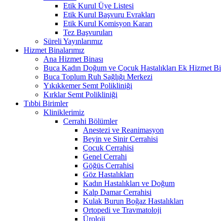
Etik Kurul Üye Listesi
Etik Kurul Başvuru Evrakları
Etik Kurul Komisyon Kararı
Tez Başvuruları
Süreli Yayınlarımız
Hizmet Binalarımız
Ana Hizmet Binası
Buca Kadın Doğum ve Çocuk Hastalıkları Ek Hizmet Bi
Buca Toplum Ruh Sağlığı Merkezi
Yıkıkkemer Semt Polikliniği
Kırklar Semt Polikliniği
Tıbbi Birimler
Kliniklerimiz
Cerrahi Bölümler
Anestezi ve Reanimasyon
Beyin ve Sinir Cerrahisi
Çocuk Cerrahisi
Genel Cerrahi
Göğüs Cerrahisi
Göz Hastalıkları
Kadın Hastalıkları ve Doğum
Kalp Damar Cerrahisi
Kulak Burun Boğaz Hastalıkları
Ortopedi ve Travmatoloji
Üroloji