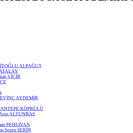
 ŞEHİTOĞLU ALPAĞUT
an ATALAY
Ozan VİCİR
KÇE
N
tül SEVİNÇ AYDEMİR
z ÇOBANTEPE KÖPRÜLÜ
ısı Arzu ALTUNBAŞ
eyman PEHLİVAN
cısı Sezen SERİN