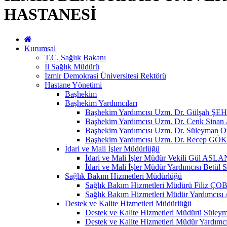
HASTANESİ
Kurumsal
T.C. Sağlık Bakanı
İl Sağlık Müdürü
İzmir Demokrasi Üniversitesi Rektörü
Hastane Yönetimi
Başhekim
Başhekim Yardımcıları
Başhekim Yardımcısı Uzm. Dr. Gülşah
Başhekim Yardımcısı Uzm. Dr. Cenk Sin
Başhekim Yardımcısı Uzm. Dr. Süleyman 
Başhekim Yardımcısı Uzm. Dr. Recep GÖ
İdari ve Mali İşler Müdürlüğü
İdari ve Mali İşler Müdür Vekili Gül ASLA
İdari ve Mali İşler Müdür Yardımcısı Be
Sağlık Bakım Hizmetleri Müdürlüğü
Sağlık Bakım Hizmetleri Müdürü Fili
Sağlık Bakım Hizmetleri Müdür Yardımc
Destek ve Kalite Hizmetleri Müdürlüğü
Destek ve Kalite Hizmetleri Müdürü Sül
Destek ve Kalite Hizmetleri Müdür Yardım