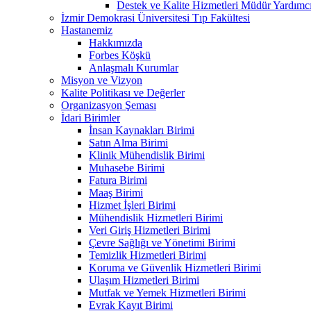
Destek ve Kalite Hizmetleri Müdür Yar
İzmir Demokrasi Üniversitesi Tıp Fakültesi
Hastanemiz
Hakkımızda
Forbes Köşkü
Anlaşmalı Kurumlar
Misyon ve Vizyon
Kalite Politikası ve Değerler
Organizasyon Şeması
İdari Birimler
İnsan Kaynakları Birimi
Satın Alma Birimi
Klinik Mühendislik Birimi
Muhasebe Birimi
Fatura Birimi
Maaş Birimi
Hizmet İşleri Birimi
Mühendislik Hizmetleri Birimi
Veri Giriş Hizmetleri Birimi
Çevre Sağlığı ve Yönetimi Birimi
Temizlik Hizmetleri Birimi
Koruma ve Güvenlik Hizmetleri Birimi
Ulaşım Hizmetleri Birimi
Mutfak ve Yemek Hizmetleri Birimi
Evrak Kayıt Birimi