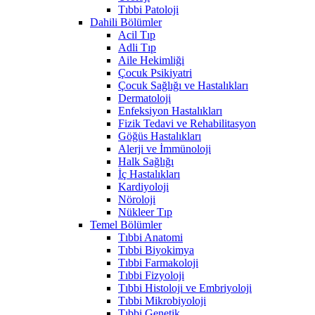
Tıbbi Patoloji
Dahili Bölümler
Acil Tıp
Adli Tıp
Aile Hekimliği
Çocuk Psikiyatri
Çocuk Sağlığı ve Hastalıkları
Dermatoloji
Enfeksiyon Hastalıkları
Fizik Tedavi ve Rehabilitasyon
Göğüs Hastalıkları
Alerji ve İmmünoloji
Halk Sağlığı
İç Hastalıkları
Kardiyoloji
Nöroloji
Nükleer Tıp
Temel Bölümler
Tıbbi Anatomi
Tıbbi Biyokimya
Tıbbi Farmakoloji
Tıbbi Fizyoloji
Tıbbi Histoloji ve Embriyoloji
Tıbbi Mikrobiyoloji
Tıbbi Genetik