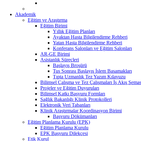
Akademik
Eğitim ve Araştırma
Eğitim Birimi
Yıllık Eğitim Planları
Ayaktan Hasta Bilgilendirme Rehberi
Yatan Hasta Bilgilendirme Rehberi
Konferans Salonları ve Eğitim Salonları
AR-GE Birimi
Asistanlık Süreçleri
Başlayış Broşürü
Tus Sonrası Başlayış İşlem Basamakları
Tıpta Uzmanlık Tez Yazım Kılavuzu
Bilimsel Çalışma ve Tez Çalışmaları İş Akış Şemas
Projeler ve Eğitim Duyuruları
Bilimsel Katkı Başvuru Formları
Sağlık Bakanlığı Klinik Protokolleri
Elektronik Veri Tabanları
Klinik Araştırmalar Koordinasyon Birimi
Başvuru Dökümanları
Eğitim Planlama Kurulu (EPK)
Eğitim Planlama Kurulu
EPK Başvuru Dilekçesi
Etik Kurul