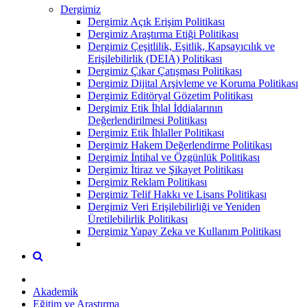
Dergimiz
Dergimiz Açık Erişim Politikası
Dergimiz Araştırma Etiği Politikası
Dergimiz Çeşitlilik, Eşitlik, Kapsayıcılık ve
Erişilebilirlik (DEIA) Politikası
Dergimiz Çıkar Çatışması Politikası
Dergimiz Dijital Arşivleme ve Koruma Politikası
Dergimiz Editöryal Gözetim Politikası
Dergimiz Etik İhlal İddialarının
Değerlendirilmesi Politikası
Dergimiz Etik İhlaller Politikası
Dergimiz Hakem Değerlendirme Politikası
Dergimiz İntihal ve Özgünlük Politikası
Dergimiz İtiraz ve Şikayet Politikası
Dergimiz Reklam Politikası
Dergimiz Telif Hakkı ve Lisans Politikası
Dergimiz Veri Erişilebilirliği ve Yeniden
Üretilebilirlik Politikası
Dergimiz Yapay Zeka ve Kullanım Politikası
Akademik
Eğitim ve Araştırma