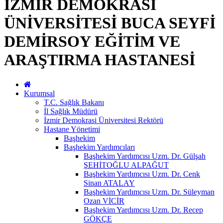
İZMİR DEMOKRASİ
ÜNİVERSİTESİ BUCA SEYFİ
DEMİRSOY EĞİTİM VE
ARAŞTIRMA HASTANESİ
Kurumsal
T.C. Sağlık Bakanı
İl Sağlık Müdürü
İzmir Demokrasi Üniversitesi Rektörü
Hastane Yönetimi
Başhekim
Başhekim Yardımcıları
Başhekim Yardımcısı Uzm. Dr. Gülşah
ŞEHİTOĞLU ALPAĞUT
Başhekim Yardımcısı Uzm. Dr. Cenk
Sinan ATALAY
Başhekim Yardımcısı Uzm. Dr. Süleyman
Ozan VİCİR
Başhekim Yardımcısı Uzm. Dr. Recep
GÖKÇE