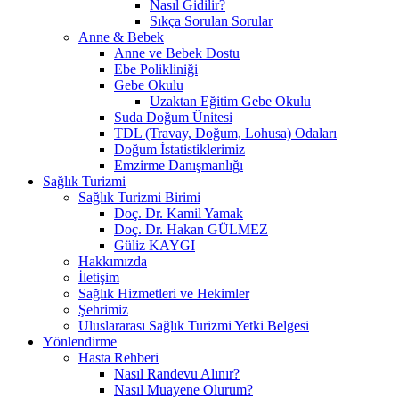
Nasıl Gidilir?
Sıkça Sorulan Sorular
Anne & Bebek
Anne ve Bebek Dostu
Ebe Polikliniği
Gebe Okulu
Uzaktan Eğitim Gebe Okulu
Suda Doğum Ünitesi
TDL (Travay, Doğum, Lohusa) Odaları
Doğum İstatistiklerimiz
Emzirme Danışmanlığı
Sağlık Turizmi
Sağlık Turizmi Birimi
Doç. Dr. Kamil Yamak
Doç. Dr. Hakan GÜLMEZ
Güliz KAYGI
Hakkımızda
İletişim
Sağlık Hizmetleri ve Hekimler
Şehrimiz
Uluslararası Sağlık Turizmi Yetki Belgesi
Yönlendirme
Hasta Rehberi
Nasıl Randevu Alınır?
Nasıl Muayene Olurum?