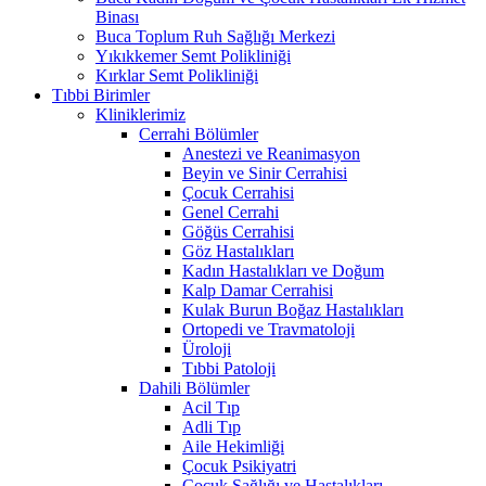
Binası
Buca Toplum Ruh Sağlığı Merkezi
Yıkıkkemer Semt Polikliniği
Kırklar Semt Polikliniği
Tıbbi Birimler
Kliniklerimiz
Cerrahi Bölümler
Anestezi ve Reanimasyon
Beyin ve Sinir Cerrahisi
Çocuk Cerrahisi
Genel Cerrahi
Göğüs Cerrahisi
Göz Hastalıkları
Kadın Hastalıkları ve Doğum
Kalp Damar Cerrahisi
Kulak Burun Boğaz Hastalıkları
Ortopedi ve Travmatoloji
Üroloji
Tıbbi Patoloji
Dahili Bölümler
Acil Tıp
Adli Tıp
Aile Hekimliği
Çocuk Psikiyatri
Çocuk Sağlığı ve Hastalıkları