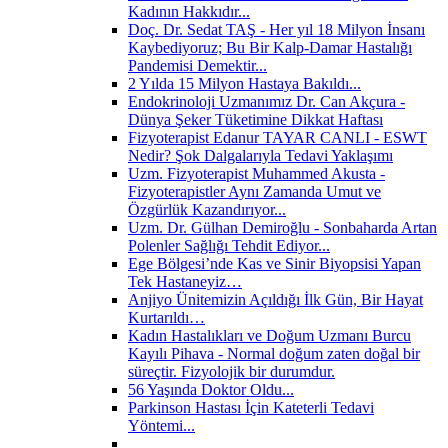
Kadının Hakkıdır...
Doç. Dr. Sedat TAŞ - Her yıl 18 Milyon İnsanı
Kaybediyoruz; Bu Bir Kalp-Damar Hastalığı
Pandemisi Demektir...
2 Yılda 15 Milyon Hastaya Bakıldı...
Endokrinoloji Uzmanımız Dr. Can Akçura -
Dünya Şeker Tüketimine Dikkat Haftası
Fizyoterapist Edanur TAYAR CANLI - ESWT
Nedir? Şok Dalgalarıyla Tedavi Yaklaşımı
Uzm. Fizyoterapist Muhammed Akusta -
Fizyoterapistler Aynı Zamanda Umut ve
Özgürlük Kazandırıyor...
Uzm. Dr. Gülhan Demiroğlu - Sonbaharda Artan
Polenler Sağlığı Tehdit Ediyor...
Ege Bölgesi’nde Kas ve Sinir Biyopsisi Yapan
Tek Hastaneyiz…
Anjiyo Ünitemizin Açıldığı İlk Gün, Bir Hayat
Kurtarıldı…
Kadın Hastalıkları ve Doğum Uzmanı Burcu
Kayılı Pihava - Normal doğum zaten doğal bir
süreçtir. Fizyolojik bir durumdur.
56 Yaşında Doktor Oldu...
Parkinson Hastası İçin Kateterli Tedavi
Yöntemi...