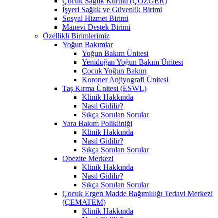
Çocuk Sağlık Kurulu (ÇÖZGER)
İşyeri Sağlık ve Güvenlik Birimi
Sosyal Hizmet Birimi
Manevi Destek Birimi
Özellikli Birimlerimiz
Yoğun Bakımlar
Yoğun Bakım Ünitesi
Yenidoğan Yoğun Bakım Ünitesi
Çocuk Yoğun Bakım
Koroner Anjiyografi Ünitesi
Taş Kırma Ünitesi (ESWL)
Klinik Hakkında
Nasıl Gidilir?
Sıkça Sorulan Sorular
Yara Bakım Polikliniği
Klinik Hakkında
Nasıl Gidilir?
Sıkça Sorulan Sorular
Obezite Merkezi
Klinik Hakkında
Nasıl Gidilir?
Sıkça Sorulan Sorular
Çocuk Ergen Madde Bağımlılığı Tedavi Merkezi
(ÇEMATEM)
Klinik Hakkında