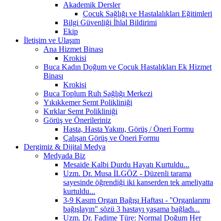
Akademik Dersler
Çocuk Sağlığı ve Hastalalıkları Eğitimleri
Bilgi Güvenliği İhlal Bildirimi
Ekip
İletişim ve Ulaşım
Ana Hizmet Binası
Krokisi
Buca Kadın Doğum ve Çocuk Hastalıkları Ek Hizmet
Binası
Krokisi
Buca Toplum Ruh Sağlığı Merkezi
Yıkıkkemer Semt Polikliniği
Kırklar Semt Polikliniği
Görüş ve Önerileriniz
Hasta, Hasta Yakını, Görüş / Öneri Formu
Çalışan Görüş ve Öneri Formu
Dergimiz & Dijital Medya
Medyada Biz
Mesaide Kalbi Durdu Hayatı Kurtuldu...
Uzm. Dr. Musa İLGÖZ - Düzenli tarama
sayesinde öğrendiği iki kanserden tek ameliyatta
kurtuldu...
3-9 Kasım Organ Bağışı Haftası - ''Organlarımı
bağışlayın" sözü 3 hastayı yaşama bağladı...
Uzm. Dr. Fadime Türe: Normal Doğum Her