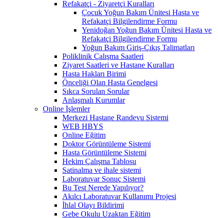
Refakatçi - Ziyaretçi Kuralları
Çocuk Yoğun Bakım Ünitesi Hasta ve
Refakatçi Bilgilendirme Formu
Yenidoğan Yoğun Bakım Ünitesi Hasta ve
Refakatçi Bilgilendirme Formu
Yoğun Bakım Giriş-Çıkış Talimatları
Poliklinik Çalışma Saatleri
Ziyaret Saatleri ve Hastane Kuralları
Hasta Hakları Birimi
Önceliği Olan Hasta Genelgesi
Sıkca Sorulan Sorular
Anlaşmalı Kurumlar
Online İşlemler
Merkezi Hastane Randevu Sistemi
WEB HBYS
Online Eğitim
Doktor Görüntüleme Sistemi
Hasta Görüntüleme Sistemi
Hekim Çalışma Tablosu
Satinalma ve ihale sistemi
Laboratuvar Sonuç Sistemi
Bu Test Nerede Yapılıyor?
Akılcı Laboratuvar Kullanımı Projesi
İhlal Olayı Bildirimi
Gebe Okulu Uzaktan Eğitim