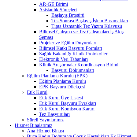
AR-GE Birimi
Asistanlık Süreçleri
Başlayış Broşürü
Tus Sonrası Başlayış İşlem Basamakları
Tıpta Uzmanlık Tez Yazım Kılavuzu
Bilimsel Çalışma ve Tez Çalışmaları İş Akış
Şeması
Projeler ve Eğitim Duyuruları
Bilimsel Katkı Başvuru Formları
Sağlık Bakanlığı Klinik Protokolleri
Elektronik Veri Tabanları
Klinik Araştırmalar Koordinasyon Birimi
Başvuru Dökümanları
Eğitim Planlama Kurulu (EPK)
Eğitim Planlama Kurulu
EPK Başvuru Dilekçesi
Etik Kurul
Etik Kurul Üye Listesi
Etik Kurul Başvuru Evrakları
Etik Kurul Komisyon Kararı
Tez Başvuruları
Süreli Yayınlarımız
Hizmet Binalarımız
Ana Hizmet Binası
Buca Kadın Doğum ve Çocuk Hastalıkları Ek Hizmet