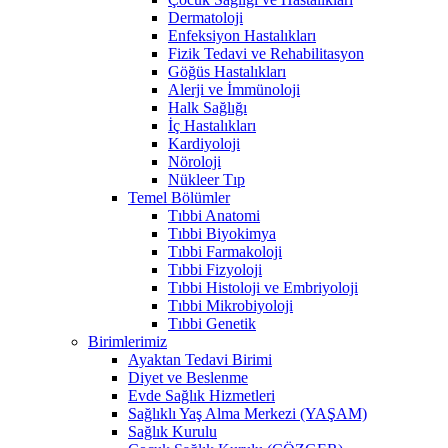
Dermatoloji
Enfeksiyon Hastalıkları
Fizik Tedavi ve Rehabilitasyon
Göğüs Hastalıkları
Alerji ve İmmünoloji
Halk Sağlığı
İç Hastalıkları
Kardiyoloji
Nöroloji
Nükleer Tıp
Temel Bölümler
Tıbbi Anatomi
Tıbbi Biyokimya
Tıbbi Farmakoloji
Tıbbi Fizyoloji
Tıbbi Histoloji ve Embriyoloji
Tıbbi Mikrobiyoloji
Tıbbi Genetik
Birimlerimiz
Ayaktan Tedavi Birimi
Diyet ve Beslenme
Evde Sağlık Hizmetleri
Sağlıklı Yaş Alma Merkezi (YAŞAM)
Sağlık Kurulu