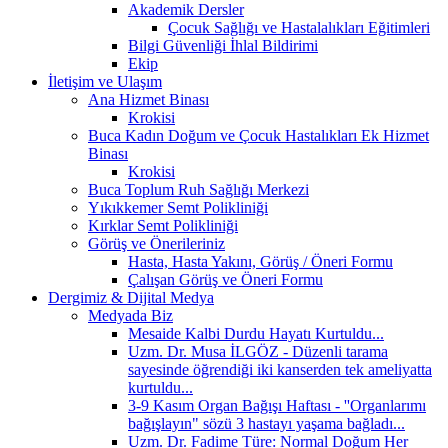
Akademik Dersler
Çocuk Sağlığı ve Hastalalıkları Eğitimleri
Bilgi Güvenliği İhlal Bildirimi
Ekip
İletişim ve Ulaşım
Ana Hizmet Binası
Krokisi
Buca Kadın Doğum ve Çocuk Hastalıkları Ek Hizmet
Binası
Krokisi
Buca Toplum Ruh Sağlığı Merkezi
Yıkıkkemer Semt Polikliniği
Kırklar Semt Polikliniği
Görüş ve Önerileriniz
Hasta, Hasta Yakını, Görüş / Öneri Formu
Çalışan Görüş ve Öneri Formu
Dergimiz & Dijital Medya
Medyada Biz
Mesaide Kalbi Durdu Hayatı Kurtuldu...
Uzm. Dr. Musa İLGÖZ - Düzenli tarama
sayesinde öğrendiği iki kanserden tek ameliyatta
kurtuldu...
3-9 Kasım Organ Bağışı Haftası - ''Organlarımı
bağışlayın" sözü 3 hastayı yaşama bağladı...
Uzm. Dr. Fadime Türe: Normal Doğum Her