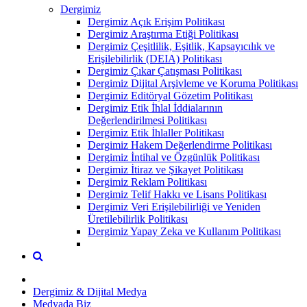
Dergimiz
Dergimiz Açık Erişim Politikası
Dergimiz Araştırma Etiği Politikası
Dergimiz Çeşitlilik, Eşitlik, Kapsayıcılık ve
Erişilebilirlik (DEIA) Politikası
Dergimiz Çıkar Çatışması Politikası
Dergimiz Dijital Arşivleme ve Koruma Politikası
Dergimiz Editöryal Gözetim Politikası
Dergimiz Etik İhlal İddialarının
Değerlendirilmesi Politikası
Dergimiz Etik İhlaller Politikası
Dergimiz Hakem Değerlendirme Politikası
Dergimiz İntihal ve Özgünlük Politikası
Dergimiz İtiraz ve Şikayet Politikası
Dergimiz Reklam Politikası
Dergimiz Telif Hakkı ve Lisans Politikası
Dergimiz Veri Erişilebilirliği ve Yeniden
Üretilebilirlik Politikası
Dergimiz Yapay Zeka ve Kullanım Politikası
Dergimiz & Dijital Medya
Medyada Biz