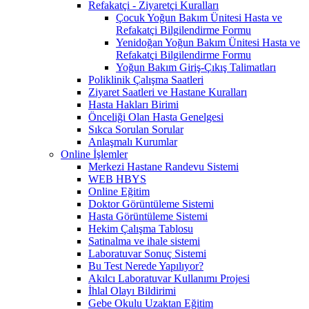
Refakatçi - Ziyaretçi Kuralları
Çocuk Yoğun Bakım Ünitesi Hasta ve
Refakatçi Bilgilendirme Formu
Yenidoğan Yoğun Bakım Ünitesi Hasta ve
Refakatçi Bilgilendirme Formu
Yoğun Bakım Giriş-Çıkış Talimatları
Poliklinik Çalışma Saatleri
Ziyaret Saatleri ve Hastane Kuralları
Hasta Hakları Birimi
Önceliği Olan Hasta Genelgesi
Sıkca Sorulan Sorular
Anlaşmalı Kurumlar
Online İşlemler
Merkezi Hastane Randevu Sistemi
WEB HBYS
Online Eğitim
Doktor Görüntüleme Sistemi
Hasta Görüntüleme Sistemi
Hekim Çalışma Tablosu
Satinalma ve ihale sistemi
Laboratuvar Sonuç Sistemi
Bu Test Nerede Yapılıyor?
Akılcı Laboratuvar Kullanımı Projesi
İhlal Olayı Bildirimi
Gebe Okulu Uzaktan Eğitim