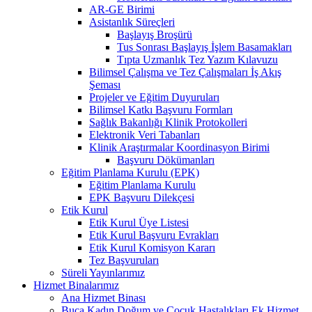
AR-GE Birimi
Asistanlık Süreçleri
Başlayış Broşürü
Tus Sonrası Başlayış İşlem Basamakları
Tıpta Uzmanlık Tez Yazım Kılavuzu
Bilimsel Çalışma ve Tez Çalışmaları İş Akış
Şeması
Projeler ve Eğitim Duyuruları
Bilimsel Katkı Başvuru Formları
Sağlık Bakanlığı Klinik Protokolleri
Elektronik Veri Tabanları
Klinik Araştırmalar Koordinasyon Birimi
Başvuru Dökümanları
Eğitim Planlama Kurulu (EPK)
Eğitim Planlama Kurulu
EPK Başvuru Dilekçesi
Etik Kurul
Etik Kurul Üye Listesi
Etik Kurul Başvuru Evrakları
Etik Kurul Komisyon Kararı
Tez Başvuruları
Süreli Yayınlarımız
Hizmet Binalarımız
Ana Hizmet Binası
Buca Kadın Doğum ve Çocuk Hastalıkları Ek Hizmet