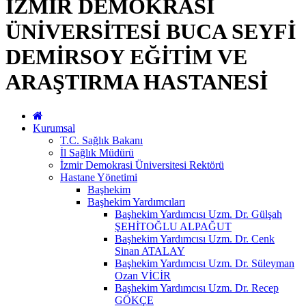
İZMİR DEMOKRASİ
ÜNİVERSİTESİ BUCA SEYFİ
DEMİRSOY EĞİTİM VE
ARAŞTIRMA HASTANESİ
Kurumsal
T.C. Sağlık Bakanı
İl Sağlık Müdürü
İzmir Demokrasi Üniversitesi Rektörü
Hastane Yönetimi
Başhekim
Başhekim Yardımcıları
Başhekim Yardımcısı Uzm. Dr. Gülşah
ŞEHİTOĞLU ALPAĞUT
Başhekim Yardımcısı Uzm. Dr. Cenk
Sinan ATALAY
Başhekim Yardımcısı Uzm. Dr. Süleyman
Ozan VİCİR
Başhekim Yardımcısı Uzm. Dr. Recep
GÖKÇE