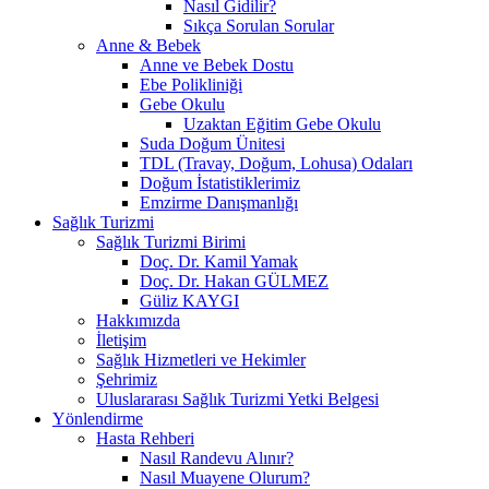
Nasıl Gidilir?
Sıkça Sorulan Sorular
Anne & Bebek
Anne ve Bebek Dostu
Ebe Polikliniği
Gebe Okulu
Uzaktan Eğitim Gebe Okulu
Suda Doğum Ünitesi
TDL (Travay, Doğum, Lohusa) Odaları
Doğum İstatistiklerimiz
Emzirme Danışmanlığı
Sağlık Turizmi
Sağlık Turizmi Birimi
Doç. Dr. Kamil Yamak
Doç. Dr. Hakan GÜLMEZ
Güliz KAYGI
Hakkımızda
İletişim
Sağlık Hizmetleri ve Hekimler
Şehrimiz
Uluslararası Sağlık Turizmi Yetki Belgesi
Yönlendirme
Hasta Rehberi
Nasıl Randevu Alınır?
Nasıl Muayene Olurum?