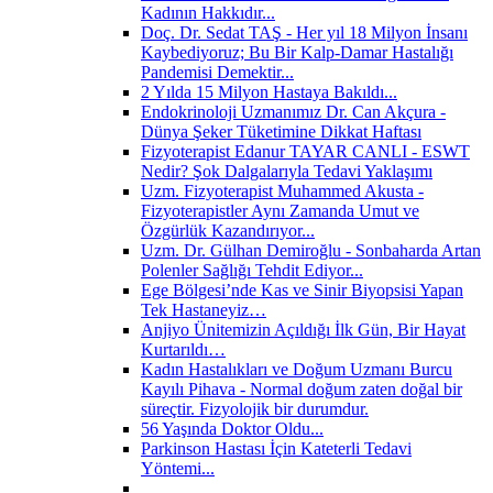
Kadının Hakkıdır...
Doç. Dr. Sedat TAŞ - Her yıl 18 Milyon İnsanı
Kaybediyoruz; Bu Bir Kalp-Damar Hastalığı
Pandemisi Demektir...
2 Yılda 15 Milyon Hastaya Bakıldı...
Endokrinoloji Uzmanımız Dr. Can Akçura -
Dünya Şeker Tüketimine Dikkat Haftası
Fizyoterapist Edanur TAYAR CANLI - ESWT
Nedir? Şok Dalgalarıyla Tedavi Yaklaşımı
Uzm. Fizyoterapist Muhammed Akusta -
Fizyoterapistler Aynı Zamanda Umut ve
Özgürlük Kazandırıyor...
Uzm. Dr. Gülhan Demiroğlu - Sonbaharda Artan
Polenler Sağlığı Tehdit Ediyor...
Ege Bölgesi’nde Kas ve Sinir Biyopsisi Yapan
Tek Hastaneyiz…
Anjiyo Ünitemizin Açıldığı İlk Gün, Bir Hayat
Kurtarıldı…
Kadın Hastalıkları ve Doğum Uzmanı Burcu
Kayılı Pihava - Normal doğum zaten doğal bir
süreçtir. Fizyolojik bir durumdur.
56 Yaşında Doktor Oldu...
Parkinson Hastası İçin Kateterli Tedavi
Yöntemi...