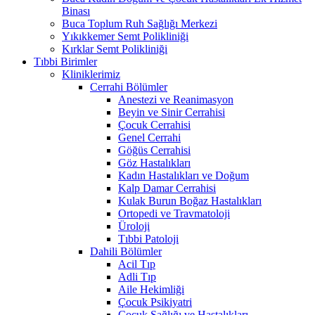
Binası
Buca Toplum Ruh Sağlığı Merkezi
Yıkıkkemer Semt Polikliniği
Kırklar Semt Polikliniği
Tıbbi Birimler
Kliniklerimiz
Cerrahi Bölümler
Anestezi ve Reanimasyon
Beyin ve Sinir Cerrahisi
Çocuk Cerrahisi
Genel Cerrahi
Göğüs Cerrahisi
Göz Hastalıkları
Kadın Hastalıkları ve Doğum
Kalp Damar Cerrahisi
Kulak Burun Boğaz Hastalıkları
Ortopedi ve Travmatoloji
Üroloji
Tıbbi Patoloji
Dahili Bölümler
Acil Tıp
Adli Tıp
Aile Hekimliği
Çocuk Psikiyatri
Çocuk Sağlığı ve Hastalıkları