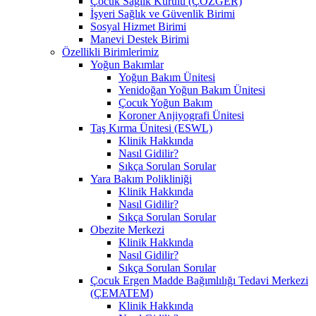
Çocuk Sağlık Kurulu (ÇÖZGER)
İşyeri Sağlık ve Güvenlik Birimi
Sosyal Hizmet Birimi
Manevi Destek Birimi
Özellikli Birimlerimiz
Yoğun Bakımlar
Yoğun Bakım Ünitesi
Yenidoğan Yoğun Bakım Ünitesi
Çocuk Yoğun Bakım
Koroner Anjiyografi Ünitesi
Taş Kırma Ünitesi (ESWL)
Klinik Hakkında
Nasıl Gidilir?
Sıkça Sorulan Sorular
Yara Bakım Polikliniği
Klinik Hakkında
Nasıl Gidilir?
Sıkça Sorulan Sorular
Obezite Merkezi
Klinik Hakkında
Nasıl Gidilir?
Sıkça Sorulan Sorular
Çocuk Ergen Madde Bağımlılığı Tedavi Merkezi
(ÇEMATEM)
Klinik Hakkında