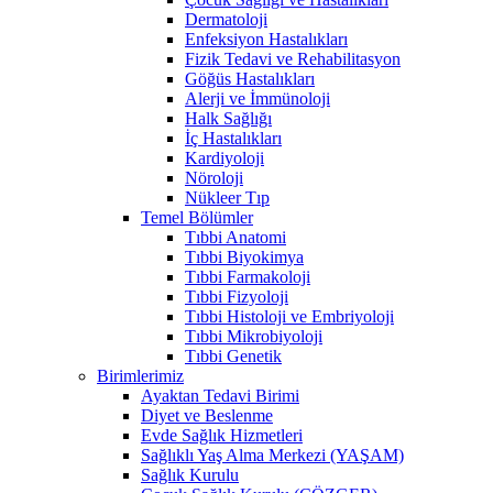
Dermatoloji
Enfeksiyon Hastalıkları
Fizik Tedavi ve Rehabilitasyon
Göğüs Hastalıkları
Alerji ve İmmünoloji
Halk Sağlığı
İç Hastalıkları
Kardiyoloji
Nöroloji
Nükleer Tıp
Temel Bölümler
Tıbbi Anatomi
Tıbbi Biyokimya
Tıbbi Farmakoloji
Tıbbi Fizyoloji
Tıbbi Histoloji ve Embriyoloji
Tıbbi Mikrobiyoloji
Tıbbi Genetik
Birimlerimiz
Ayaktan Tedavi Birimi
Diyet ve Beslenme
Evde Sağlık Hizmetleri
Sağlıklı Yaş Alma Merkezi (YAŞAM)
Sağlık Kurulu