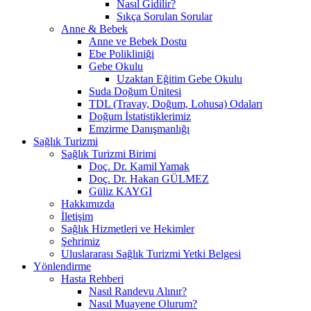
Nasıl Gidilir?
Sıkça Sorulan Sorular
Anne & Bebek
Anne ve Bebek Dostu
Ebe Polikliniği
Gebe Okulu
Uzaktan Eğitim Gebe Okulu
Suda Doğum Ünitesi
TDL (Travay, Doğum, Lohusa) Odaları
Doğum İstatistiklerimiz
Emzirme Danışmanlığı
Sağlık Turizmi
Sağlık Turizmi Birimi
Doç. Dr. Kamil Yamak
Doç. Dr. Hakan GÜLMEZ
Güliz KAYGI
Hakkımızda
İletişim
Sağlık Hizmetleri ve Hekimler
Şehrimiz
Uluslararası Sağlık Turizmi Yetki Belgesi
Yönlendirme
Hasta Rehberi
Nasıl Randevu Alınır?
Nasıl Muayene Olurum?