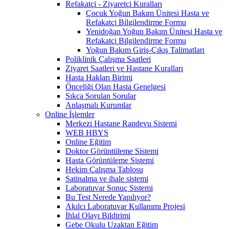
Refakatçi - Ziyaretçi Kuralları
Çocuk Yoğun Bakım Ünitesi Hasta ve
Refakatçi Bilgilendirme Formu
Yenidoğan Yoğun Bakım Ünitesi Hasta ve
Refakatçi Bilgilendirme Formu
Yoğun Bakım Giriş-Çıkış Talimatları
Poliklinik Çalışma Saatleri
Ziyaret Saatleri ve Hastane Kuralları
Hasta Hakları Birimi
Önceliği Olan Hasta Genelgesi
Sıkca Sorulan Sorular
Anlaşmalı Kurumlar
Online İşlemler
Merkezi Hastane Randevu Sistemi
WEB HBYS
Online Eğitim
Doktor Görüntüleme Sistemi
Hasta Görüntüleme Sistemi
Hekim Çalışma Tablosu
Satinalma ve ihale sistemi
Laboratuvar Sonuç Sistemi
Bu Test Nerede Yapılıyor?
Akılcı Laboratuvar Kullanımı Projesi
İhlal Olayı Bildirimi
Gebe Okulu Uzaktan Eğitim