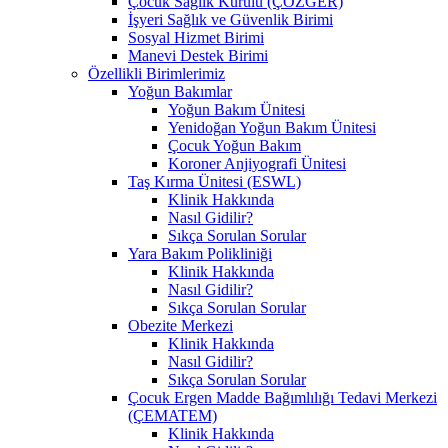
Çocuk Sağlık Kurulu (ÇÖZGER)
İşyeri Sağlık ve Güvenlik Birimi
Sosyal Hizmet Birimi
Manevi Destek Birimi
Özellikli Birimlerimiz
Yoğun Bakımlar
Yoğun Bakım Ünitesi
Yenidoğan Yoğun Bakım Ünitesi
Çocuk Yoğun Bakım
Koroner Anjiyografi Ünitesi
Taş Kırma Ünitesi (ESWL)
Klinik Hakkında
Nasıl Gidilir?
Sıkça Sorulan Sorular
Yara Bakım Polikliniği
Klinik Hakkında
Nasıl Gidilir?
Sıkça Sorulan Sorular
Obezite Merkezi
Klinik Hakkında
Nasıl Gidilir?
Sıkça Sorulan Sorular
Çocuk Ergen Madde Bağımlılığı Tedavi Merkezi
(ÇEMATEM)
Klinik Hakkında