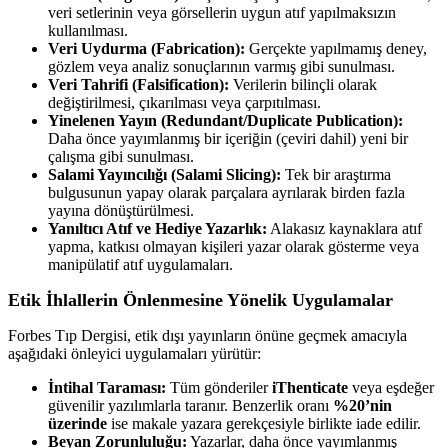
veri setlerinin veya görsellerin uygun atıf yapılmaksızın
kullanılması.
Veri Uydurma (Fabrication):
Gerçekte yapılmamış deney,
gözlem veya analiz sonuçlarının varmış gibi sunulması.
Veri Tahrifi (Falsification):
Verilerin bilinçli olarak
değiştirilmesi, çıkarılması veya çarpıtılması.
Yinelenen Yayın (Redundant/Duplicate Publication):
Daha önce yayımlanmış bir içeriğin (çeviri dahil) yeni bir
çalışma gibi sunulması.
Salami Yayıncılığı (Salami Slicing):
Tek bir araştırma
bulgusunun yapay olarak parçalara ayrılarak birden fazla
yayına dönüştürülmesi.
Yanıltıcı Atıf ve Hediye Yazarlık:
Alakasız kaynaklara atıf
yapma, katkısı olmayan kişileri yazar olarak gösterme veya
manipülatif atıf uygulamaları.
Etik İhlallerin Önlenmesine Yönelik Uygulamalar
Forbes Tıp Dergisi, etik dışı yayınların önüne geçmek amacıyla
aşağıdaki önleyici uygulamaları yürütür:
İntihal Taraması:
Tüm gönderiler
iThenticate
veya eşdeğer
güvenilir yazılımlarla taranır. Benzerlik oranı
%20’nin
üzerinde
ise makale yazara gerekçesiyle birlikte iade edilir.
Beyan Zorunluluğu:
Yazarlar, daha önce yayımlanmış