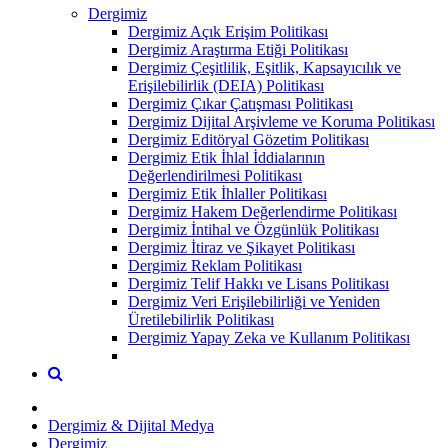
Dergimiz
Dergimiz Açık Erişim Politikası
Dergimiz Araştırma Etiği Politikası
Dergimiz Çeşitlilik, Eşitlik, Kapsayıcılık ve
Erişilebilirlik (DEIA) Politikası
Dergimiz Çıkar Çatışması Politikası
Dergimiz Dijital Arşivleme ve Koruma Politikası
Dergimiz Editöryal Gözetim Politikası
Dergimiz Etik İhlal İddialarının
Değerlendirilmesi Politikası
Dergimiz Etik İhlaller Politikası
Dergimiz Hakem Değerlendirme Politikası
Dergimiz İntihal ve Özgünlük Politikası
Dergimiz İtiraz ve Şikayet Politikası
Dergimiz Reklam Politikası
Dergimiz Telif Hakkı ve Lisans Politikası
Dergimiz Veri Erişilebilirliği ve Yeniden
Üretilebilirlik Politikası
Dergimiz Yapay Zeka ve Kullanım Politikası
Dergimiz & Dijital Medya
Dergimiz