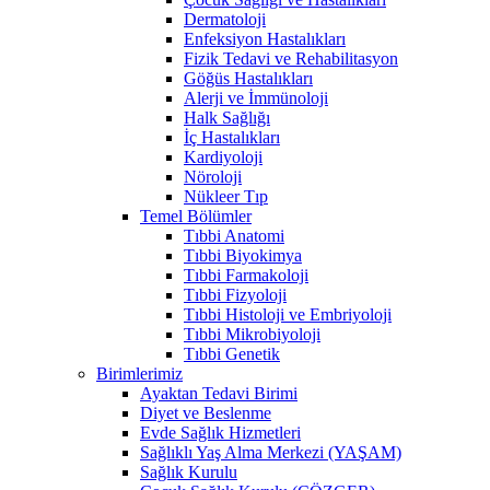
Dermatoloji
Enfeksiyon Hastalıkları
Fizik Tedavi ve Rehabilitasyon
Göğüs Hastalıkları
Alerji ve İmmünoloji
Halk Sağlığı
İç Hastalıkları
Kardiyoloji
Nöroloji
Nükleer Tıp
Temel Bölümler
Tıbbi Anatomi
Tıbbi Biyokimya
Tıbbi Farmakoloji
Tıbbi Fizyoloji
Tıbbi Histoloji ve Embriyoloji
Tıbbi Mikrobiyoloji
Tıbbi Genetik
Birimlerimiz
Ayaktan Tedavi Birimi
Diyet ve Beslenme
Evde Sağlık Hizmetleri
Sağlıklı Yaş Alma Merkezi (YAŞAM)
Sağlık Kurulu