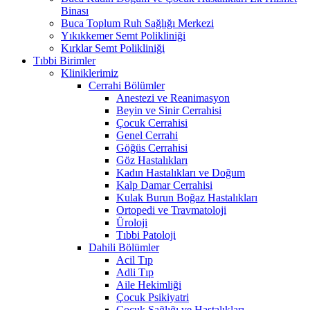
Binası
Buca Toplum Ruh Sağlığı Merkezi
Yıkıkkemer Semt Polikliniği
Kırklar Semt Polikliniği
Tıbbi Birimler
Kliniklerimiz
Cerrahi Bölümler
Anestezi ve Reanimasyon
Beyin ve Sinir Cerrahisi
Çocuk Cerrahisi
Genel Cerrahi
Göğüs Cerrahisi
Göz Hastalıkları
Kadın Hastalıkları ve Doğum
Kalp Damar Cerrahisi
Kulak Burun Boğaz Hastalıkları
Ortopedi ve Travmatoloji
Üroloji
Tıbbi Patoloji
Dahili Bölümler
Acil Tıp
Adli Tıp
Aile Hekimliği
Çocuk Psikiyatri
Çocuk Sağlığı ve Hastalıkları