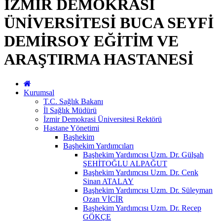
İZMİR DEMOKRASİ
ÜNİVERSİTESİ BUCA SEYFİ
DEMİRSOY EĞİTİM VE
ARAŞTIRMA HASTANESİ
Kurumsal
T.C. Sağlık Bakanı
İl Sağlık Müdürü
İzmir Demokrasi Üniversitesi Rektörü
Hastane Yönetimi
Başhekim
Başhekim Yardımcıları
Başhekim Yardımcısı Uzm. Dr. Gülşah
ŞEHİTOĞLU ALPAĞUT
Başhekim Yardımcısı Uzm. Dr. Cenk
Sinan ATALAY
Başhekim Yardımcısı Uzm. Dr. Süleyman
Ozan VİCİR
Başhekim Yardımcısı Uzm. Dr. Recep
GÖKÇE