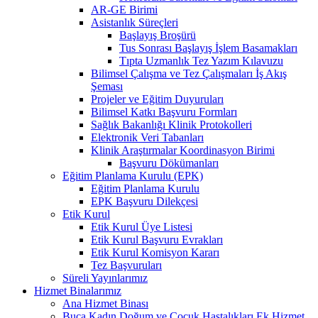
AR-GE Birimi
Asistanlık Süreçleri
Başlayış Broşürü
Tus Sonrası Başlayış İşlem Basamakları
Tıpta Uzmanlık Tez Yazım Kılavuzu
Bilimsel Çalışma ve Tez Çalışmaları İş Akış
Şeması
Projeler ve Eğitim Duyuruları
Bilimsel Katkı Başvuru Formları
Sağlık Bakanlığı Klinik Protokolleri
Elektronik Veri Tabanları
Klinik Araştırmalar Koordinasyon Birimi
Başvuru Dökümanları
Eğitim Planlama Kurulu (EPK)
Eğitim Planlama Kurulu
EPK Başvuru Dilekçesi
Etik Kurul
Etik Kurul Üye Listesi
Etik Kurul Başvuru Evrakları
Etik Kurul Komisyon Kararı
Tez Başvuruları
Süreli Yayınlarımız
Hizmet Binalarımız
Ana Hizmet Binası
Buca Kadın Doğum ve Çocuk Hastalıkları Ek Hizmet