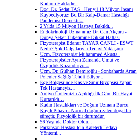
Kadının Hakkıdır...
Doç. Dr. Sedat TAŞ - Her yıl 18 Milyon İnsanı
Kaybediyoruz; Bu Bir Kalp-Damar Hastalığı
Pandemisi Demektir...
2 Yılda 15 Milyon Hastaya Bakıldı...
Endokrinoloji Uzmanımız Dr. Can Akçura -
Dünya Şeker Tüketimine Dikkat Haftası
Fizyoterapist Edanur TAYAR CANLI - ESWT
Nedir? Şok Dalgalarıyla Tedavi Yaklaşımı
Uzm. Fizyoterapist Muhammed Akusta -
Fizyoterapistler Aynı Zamanda Umut ve
Özgürlük Kazandırıyor...
Uzm. Dr. Gülhan Demiroğlu - Sonbaharda Artan
Polenler Sağlığı Tehdit Ediyor...
Ege Bölgesi’nde Kas ve Sinir Biyopsisi Yapan
Tek Hastaneyiz…
Anjiyo Ünitemizin Açıldığı İlk Gün, Bir Hayat
Kurtarıldı…
Kadın Hastalıkları ve Doğum Uzmanı Burcu
Kayılı Pihava - Normal doğum zaten doğal bir
süreçtir. Fizyolojik bir durumdur.
56 Yaşında Doktor Oldu...
Parkinson Hastası İçin Kateterli Tedavi
Yöntemi...