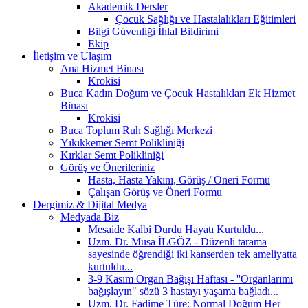
Akademik Dersler
Çocuk Sağlığı ve Hastalalıkları Eğitimleri
Bilgi Güvenliği İhlal Bildirimi
Ekip
İletişim ve Ulaşım
Ana Hizmet Binası
Krokisi
Buca Kadın Doğum ve Çocuk Hastalıkları Ek Hizmet
Binası
Krokisi
Buca Toplum Ruh Sağlığı Merkezi
Yıkıkkemer Semt Polikliniği
Kırklar Semt Polikliniği
Görüş ve Önerileriniz
Hasta, Hasta Yakını, Görüş / Öneri Formu
Çalışan Görüş ve Öneri Formu
Dergimiz & Dijital Medya
Medyada Biz
Mesaide Kalbi Durdu Hayatı Kurtuldu...
Uzm. Dr. Musa İLGÖZ - Düzenli tarama
sayesinde öğrendiği iki kanserden tek ameliyatta
kurtuldu...
3-9 Kasım Organ Bağışı Haftası - ''Organlarımı
bağışlayın" sözü 3 hastayı yaşama bağladı...
Uzm. Dr. Fadime Türe: Normal Doğum Her