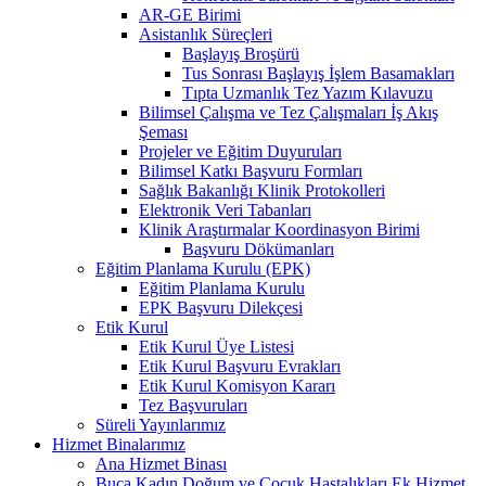
AR-GE Birimi
Asistanlık Süreçleri
Başlayış Broşürü
Tus Sonrası Başlayış İşlem Basamakları
Tıpta Uzmanlık Tez Yazım Kılavuzu
Bilimsel Çalışma ve Tez Çalışmaları İş Akış
Şeması
Projeler ve Eğitim Duyuruları
Bilimsel Katkı Başvuru Formları
Sağlık Bakanlığı Klinik Protokolleri
Elektronik Veri Tabanları
Klinik Araştırmalar Koordinasyon Birimi
Başvuru Dökümanları
Eğitim Planlama Kurulu (EPK)
Eğitim Planlama Kurulu
EPK Başvuru Dilekçesi
Etik Kurul
Etik Kurul Üye Listesi
Etik Kurul Başvuru Evrakları
Etik Kurul Komisyon Kararı
Tez Başvuruları
Süreli Yayınlarımız
Hizmet Binalarımız
Ana Hizmet Binası
Buca Kadın Doğum ve Çocuk Hastalıkları Ek Hizmet