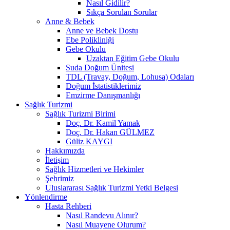
Nasıl Gidilir?
Sıkça Sorulan Sorular
Anne & Bebek
Anne ve Bebek Dostu
Ebe Polikliniği
Gebe Okulu
Uzaktan Eğitim Gebe Okulu
Suda Doğum Ünitesi
TDL (Travay, Doğum, Lohusa) Odaları
Doğum İstatistiklerimiz
Emzirme Danışmanlığı
Sağlık Turizmi
Sağlık Turizmi Birimi
Doç. Dr. Kamil Yamak
Doç. Dr. Hakan GÜLMEZ
Güliz KAYGI
Hakkımızda
İletişim
Sağlık Hizmetleri ve Hekimler
Şehrimiz
Uluslararası Sağlık Turizmi Yetki Belgesi
Yönlendirme
Hasta Rehberi
Nasıl Randevu Alınır?
Nasıl Muayene Olurum?