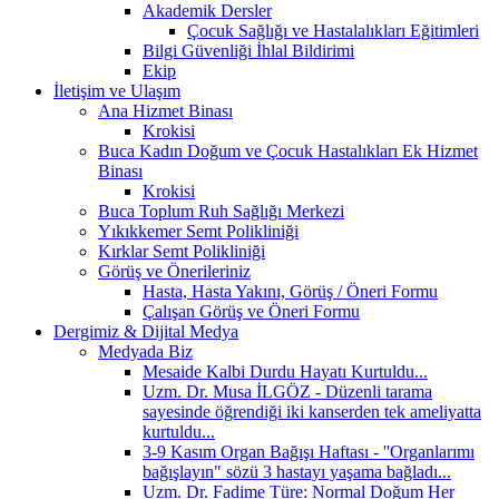
Akademik Dersler
Çocuk Sağlığı ve Hastalalıkları Eğitimleri
Bilgi Güvenliği İhlal Bildirimi
Ekip
İletişim ve Ulaşım
Ana Hizmet Binası
Krokisi
Buca Kadın Doğum ve Çocuk Hastalıkları Ek Hizmet
Binası
Krokisi
Buca Toplum Ruh Sağlığı Merkezi
Yıkıkkemer Semt Polikliniği
Kırklar Semt Polikliniği
Görüş ve Önerileriniz
Hasta, Hasta Yakını, Görüş / Öneri Formu
Çalışan Görüş ve Öneri Formu
Dergimiz & Dijital Medya
Medyada Biz
Mesaide Kalbi Durdu Hayatı Kurtuldu...
Uzm. Dr. Musa İLGÖZ - Düzenli tarama
sayesinde öğrendiği iki kanserden tek ameliyatta
kurtuldu...
3-9 Kasım Organ Bağışı Haftası - ''Organlarımı
bağışlayın" sözü 3 hastayı yaşama bağladı...
Uzm. Dr. Fadime Türe: Normal Doğum Her