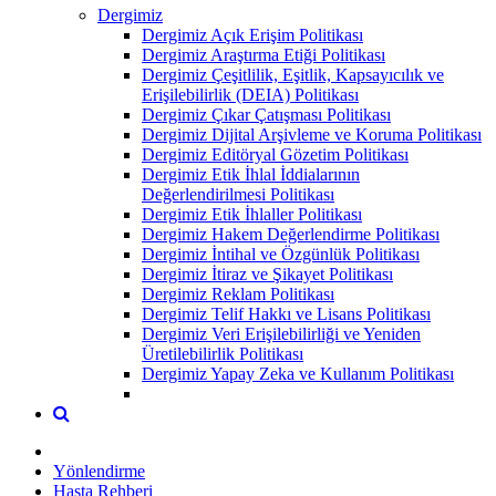
Dergimiz
Dergimiz Açık Erişim Politikası
Dergimiz Araştırma Etiği Politikası
Dergimiz Çeşitlilik, Eşitlik, Kapsayıcılık ve
Erişilebilirlik (DEIA) Politikası
Dergimiz Çıkar Çatışması Politikası
Dergimiz Dijital Arşivleme ve Koruma Politikası
Dergimiz Editöryal Gözetim Politikası
Dergimiz Etik İhlal İddialarının
Değerlendirilmesi Politikası
Dergimiz Etik İhlaller Politikası
Dergimiz Hakem Değerlendirme Politikası
Dergimiz İntihal ve Özgünlük Politikası
Dergimiz İtiraz ve Şikayet Politikası
Dergimiz Reklam Politikası
Dergimiz Telif Hakkı ve Lisans Politikası
Dergimiz Veri Erişilebilirliği ve Yeniden
Üretilebilirlik Politikası
Dergimiz Yapay Zeka ve Kullanım Politikası
Yönlendirme
Hasta Rehberi