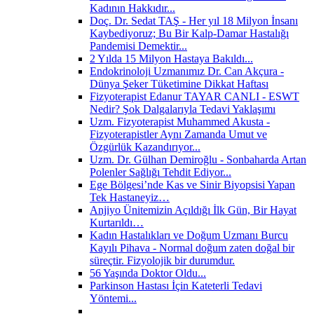
Kadının Hakkıdır...
Doç. Dr. Sedat TAŞ - Her yıl 18 Milyon İnsanı
Kaybediyoruz; Bu Bir Kalp-Damar Hastalığı
Pandemisi Demektir...
2 Yılda 15 Milyon Hastaya Bakıldı...
Endokrinoloji Uzmanımız Dr. Can Akçura -
Dünya Şeker Tüketimine Dikkat Haftası
Fizyoterapist Edanur TAYAR CANLI - ESWT
Nedir? Şok Dalgalarıyla Tedavi Yaklaşımı
Uzm. Fizyoterapist Muhammed Akusta -
Fizyoterapistler Aynı Zamanda Umut ve
Özgürlük Kazandırıyor...
Uzm. Dr. Gülhan Demiroğlu - Sonbaharda Artan
Polenler Sağlığı Tehdit Ediyor...
Ege Bölgesi’nde Kas ve Sinir Biyopsisi Yapan
Tek Hastaneyiz…
Anjiyo Ünitemizin Açıldığı İlk Gün, Bir Hayat
Kurtarıldı…
Kadın Hastalıkları ve Doğum Uzmanı Burcu
Kayılı Pihava - Normal doğum zaten doğal bir
süreçtir. Fizyolojik bir durumdur.
56 Yaşında Doktor Oldu...
Parkinson Hastası İçin Kateterli Tedavi
Yöntemi...