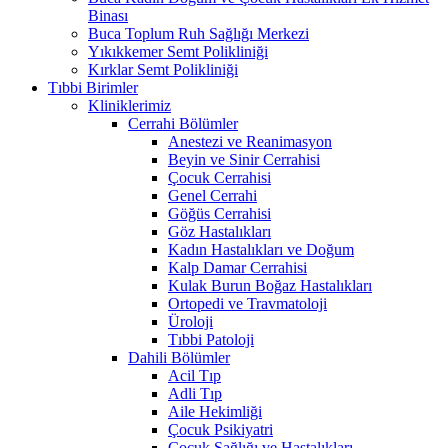
Binası
Buca Toplum Ruh Sağlığı Merkezi
Yıkıkkemer Semt Polikliniği
Kırklar Semt Polikliniği
Tıbbi Birimler
Kliniklerimiz
Cerrahi Bölümler
Anestezi ve Reanimasyon
Beyin ve Sinir Cerrahisi
Çocuk Cerrahisi
Genel Cerrahi
Göğüs Cerrahisi
Göz Hastalıkları
Kadın Hastalıkları ve Doğum
Kalp Damar Cerrahisi
Kulak Burun Boğaz Hastalıkları
Ortopedi ve Travmatoloji
Üroloji
Tıbbi Patoloji
Dahili Bölümler
Acil Tıp
Adli Tıp
Aile Hekimliği
Çocuk Psikiyatri
Çocuk Sağlığı ve Hastalıkları