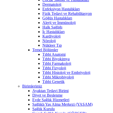
Dermatoloji
Enfeksiyon Hastalıkları
Fizik Tedavi ve Rehabilitasyon
Göğüs Hastalıkları
Alerji ve İmmünoloji
Halk Sağlığı
İç Hastalıkları
Kardiyoloji
Nöroloji
Nükleer Tıp
Temel Bölümler
Tıbbi Anatomi
Tıbbi Biyokimya
Tıbbi Farmakoloji
Tıbbi Fizyoloji
Tıbbi Histoloji ve Embriyoloji
Tıbbi Mikrobiyoloji
Tıbbi Genetik
Birimlerimiz
Ayaktan Tedavi Birimi
Diyet ve Beslenme
Evde Sağlık Hizmetleri
Sağlıklı Yaş Alma Merkezi (YAŞAM)
Sağlık Kurulu