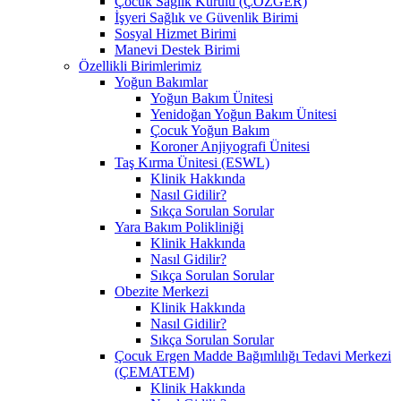
Çocuk Sağlık Kurulu (ÇÖZGER)
İşyeri Sağlık ve Güvenlik Birimi
Sosyal Hizmet Birimi
Manevi Destek Birimi
Özellikli Birimlerimiz
Yoğun Bakımlar
Yoğun Bakım Ünitesi
Yenidoğan Yoğun Bakım Ünitesi
Çocuk Yoğun Bakım
Koroner Anjiyografi Ünitesi
Taş Kırma Ünitesi (ESWL)
Klinik Hakkında
Nasıl Gidilir?
Sıkça Sorulan Sorular
Yara Bakım Polikliniği
Klinik Hakkında
Nasıl Gidilir?
Sıkça Sorulan Sorular
Obezite Merkezi
Klinik Hakkında
Nasıl Gidilir?
Sıkça Sorulan Sorular
Çocuk Ergen Madde Bağımlılığı Tedavi Merkezi
(ÇEMATEM)
Klinik Hakkında