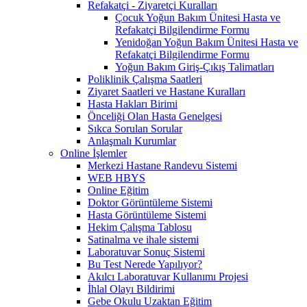
Refakatçi - Ziyaretçi Kuralları
Çocuk Yoğun Bakım Ünitesi Hasta ve
Refakatçi Bilgilendirme Formu
Yenidoğan Yoğun Bakım Ünitesi Hasta ve
Refakatçi Bilgilendirme Formu
Yoğun Bakım Giriş-Çıkış Talimatları
Poliklinik Çalışma Saatleri
Ziyaret Saatleri ve Hastane Kuralları
Hasta Hakları Birimi
Önceliği Olan Hasta Genelgesi
Sıkca Sorulan Sorular
Anlaşmalı Kurumlar
Online İşlemler
Merkezi Hastane Randevu Sistemi
WEB HBYS
Online Eğitim
Doktor Görüntüleme Sistemi
Hasta Görüntüleme Sistemi
Hekim Çalışma Tablosu
Satinalma ve ihale sistemi
Laboratuvar Sonuç Sistemi
Bu Test Nerede Yapılıyor?
Akılcı Laboratuvar Kullanımı Projesi
İhlal Olayı Bildirimi
Gebe Okulu Uzaktan Eğitim