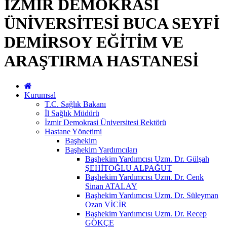
İZMİR DEMOKRASİ
ÜNİVERSİTESİ BUCA SEYFİ
DEMİRSOY EĞİTİM VE
ARAŞTIRMA HASTANESİ
Kurumsal
T.C. Sağlık Bakanı
İl Sağlık Müdürü
İzmir Demokrasi Üniversitesi Rektörü
Hastane Yönetimi
Başhekim
Başhekim Yardımcıları
Başhekim Yardımcısı Uzm. Dr. Gülşah
ŞEHİTOĞLU ALPAĞUT
Başhekim Yardımcısı Uzm. Dr. Cenk
Sinan ATALAY
Başhekim Yardımcısı Uzm. Dr. Süleyman
Ozan VİCİR
Başhekim Yardımcısı Uzm. Dr. Recep
GÖKÇE