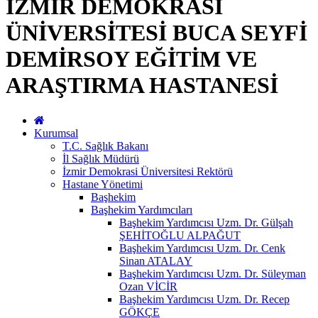
İZMİR DEMOKRASİ
ÜNİVERSİTESİ BUCA SEYFİ
DEMİRSOY EĞİTİM VE
ARAŞTIRMA HASTANESİ
Kurumsal
T.C. Sağlık Bakanı
İl Sağlık Müdürü
İzmir Demokrasi Üniversitesi Rektörü
Hastane Yönetimi
Başhekim
Başhekim Yardımcıları
Başhekim Yardımcısı Uzm. Dr. Gülşah
ŞEHİTOĞLU ALPAĞUT
Başhekim Yardımcısı Uzm. Dr. Cenk
Sinan ATALAY
Başhekim Yardımcısı Uzm. Dr. Süleyman
Ozan VİCİR
Başhekim Yardımcısı Uzm. Dr. Recep
GÖKÇE