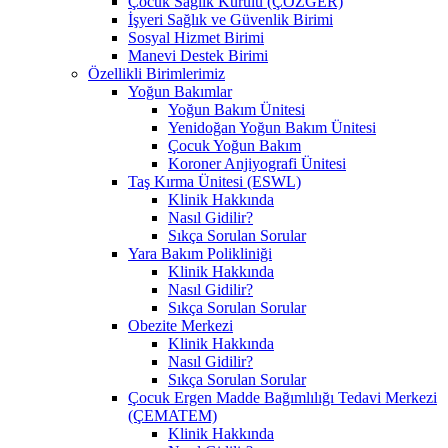
Çocuk Sağlık Kurulu (ÇÖZGER)
İşyeri Sağlık ve Güvenlik Birimi
Sosyal Hizmet Birimi
Manevi Destek Birimi
Özellikli Birimlerimiz
Yoğun Bakımlar
Yoğun Bakım Ünitesi
Yenidoğan Yoğun Bakım Ünitesi
Çocuk Yoğun Bakım
Koroner Anjiyografi Ünitesi
Taş Kırma Ünitesi (ESWL)
Klinik Hakkında
Nasıl Gidilir?
Sıkça Sorulan Sorular
Yara Bakım Polikliniği
Klinik Hakkında
Nasıl Gidilir?
Sıkça Sorulan Sorular
Obezite Merkezi
Klinik Hakkında
Nasıl Gidilir?
Sıkça Sorulan Sorular
Çocuk Ergen Madde Bağımlılığı Tedavi Merkezi
(ÇEMATEM)
Klinik Hakkında