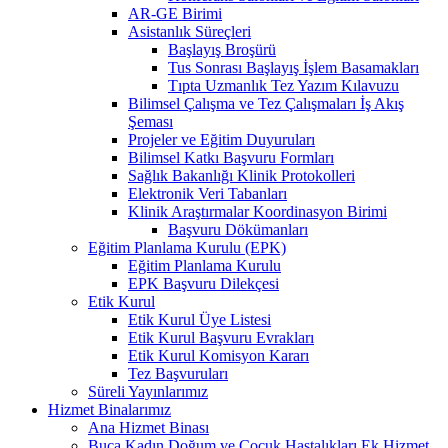
AR-GE Birimi
Asistanlık Süreçleri
Başlayış Broşürü
Tus Sonrası Başlayış İşlem Basamakları
Tıpta Uzmanlık Tez Yazım Kılavuzu
Bilimsel Çalışma ve Tez Çalışmaları İş Akış
Şeması
Projeler ve Eğitim Duyuruları
Bilimsel Katkı Başvuru Formları
Sağlık Bakanlığı Klinik Protokolleri
Elektronik Veri Tabanları
Klinik Araştırmalar Koordinasyon Birimi
Başvuru Dökümanları
Eğitim Planlama Kurulu (EPK)
Eğitim Planlama Kurulu
EPK Başvuru Dilekçesi
Etik Kurul
Etik Kurul Üye Listesi
Etik Kurul Başvuru Evrakları
Etik Kurul Komisyon Kararı
Tez Başvuruları
Süreli Yayınlarımız
Hizmet Binalarımız
Ana Hizmet Binası
Buca Kadın Doğum ve Çocuk Hastalıkları Ek Hizmet