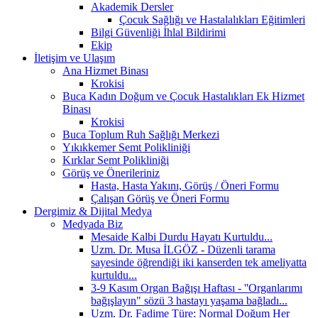
Akademik Dersler
Çocuk Sağlığı ve Hastalalıkları Eğitimleri
Bilgi Güvenliği İhlal Bildirimi
Ekip
İletişim ve Ulaşım
Ana Hizmet Binası
Krokisi
Buca Kadın Doğum ve Çocuk Hastalıkları Ek Hizmet
Binası
Krokisi
Buca Toplum Ruh Sağlığı Merkezi
Yıkıkkemer Semt Polikliniği
Kırklar Semt Polikliniği
Görüş ve Önerileriniz
Hasta, Hasta Yakını, Görüş / Öneri Formu
Çalışan Görüş ve Öneri Formu
Dergimiz & Dijital Medya
Medyada Biz
Mesaide Kalbi Durdu Hayatı Kurtuldu...
Uzm. Dr. Musa İLGÖZ - Düzenli tarama
sayesinde öğrendiği iki kanserden tek ameliyatta
kurtuldu...
3-9 Kasım Organ Bağışı Haftası - ''Organlarımı
bağışlayın" sözü 3 hastayı yaşama bağladı...
Uzm. Dr. Fadime Türe: Normal Doğum Her