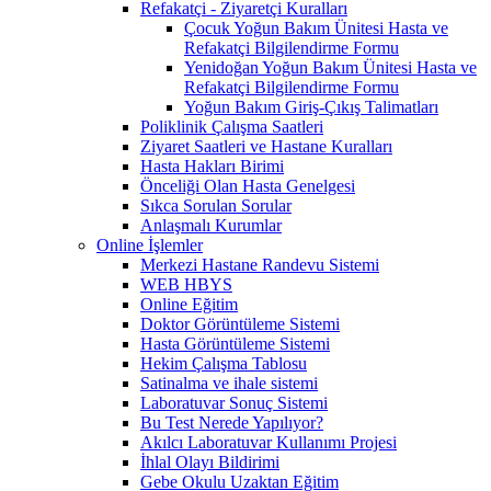
Refakatçi - Ziyaretçi Kuralları
Çocuk Yoğun Bakım Ünitesi Hasta ve
Refakatçi Bilgilendirme Formu
Yenidoğan Yoğun Bakım Ünitesi Hasta ve
Refakatçi Bilgilendirme Formu
Yoğun Bakım Giriş-Çıkış Talimatları
Poliklinik Çalışma Saatleri
Ziyaret Saatleri ve Hastane Kuralları
Hasta Hakları Birimi
Önceliği Olan Hasta Genelgesi
Sıkca Sorulan Sorular
Anlaşmalı Kurumlar
Online İşlemler
Merkezi Hastane Randevu Sistemi
WEB HBYS
Online Eğitim
Doktor Görüntüleme Sistemi
Hasta Görüntüleme Sistemi
Hekim Çalışma Tablosu
Satinalma ve ihale sistemi
Laboratuvar Sonuç Sistemi
Bu Test Nerede Yapılıyor?
Akılcı Laboratuvar Kullanımı Projesi
İhlal Olayı Bildirimi
Gebe Okulu Uzaktan Eğitim