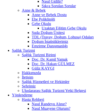
Nasıl Gidilir?
Sıkça Sorulan Sorular
Anne & Bebek
Anne ve Bebek Dostu
Ebe Polikliniği
Gebe Okulu
Uzaktan Eğitim Gebe Okulu
Suda Doğum Ünitesi
TDL (Travay, Doğum, Lohusa) Odaları
Doğum İstatistiklerimiz
Emzirme Danışmanlığı
Sağlık Turizmi
Sağlık Turizmi Birimi
Doç. Dr. Kamil Yamak
Doç. Dr. Hakan GÜLMEZ
Güliz KAYGI
Hakkımızda
İletişim
Sağlık Hizmetleri ve Hekimler
Şehrimiz
Uluslararası Sağlık Turizmi Yetki Belgesi
Yönlendirme
Hasta Rehberi
Nasıl Randevu Alınır?
Nasıl Muayene Olurum?