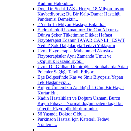
Kadının Hakkıdır...
Doç. Dr. Sedat TAŞ - Her yıl 18 Milyon İnsanı
Kaybediyoruz; Bu Bir Kalp-Damar Hastalığı
Pandemisi Demektir...
2 Yılda 15 Milyon Hastaya Bakıldı...
Endokrinoloji Uzmanımız Dr. Can Akçura -
Dünya Şeker Tüketimine Dikkat Haftası
Fizyoterapist Edanur TAYAR CANLI - ESWT
Nedir? Şok Dalgalarıyla Tedavi Yaklaşımı
Uzm. Fizyoterapist Muhammed Akusta -
Fizyoterapistler Aynı Zamanda Umut ve
Özgürlük Kazandırıyor...
Uzm. Dr. Gülhan Demiroğlu - Sonbaharda Artan
Polenler Sağlığı Tehdit Ediyor...
Ege Bölgesi’nde Kas ve Sinir Biyopsisi Yapan
Tek Hastaneyiz…
Anjiyo Ünitemizin Açıldığı İlk Gün, Bir Hayat
Kurtarıldı…
Kadın Hastalıkları ve Doğum Uzmanı Burcu
Kayılı Pihava - Normal doğum zaten doğal bir
süreçtir. Fizyolojik bir durumdur.
56 Yaşında Doktor Oldu...
Parkinson Hastası İçin Kateterli Tedavi
Yöntemi...