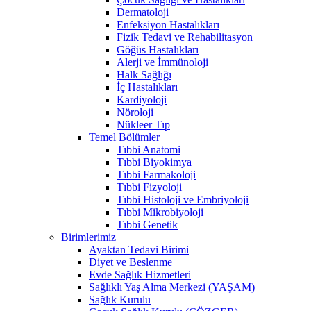
Dermatoloji
Enfeksiyon Hastalıkları
Fizik Tedavi ve Rehabilitasyon
Göğüs Hastalıkları
Alerji ve İmmünoloji
Halk Sağlığı
İç Hastalıkları
Kardiyoloji
Nöroloji
Nükleer Tıp
Temel Bölümler
Tıbbi Anatomi
Tıbbi Biyokimya
Tıbbi Farmakoloji
Tıbbi Fizyoloji
Tıbbi Histoloji ve Embriyoloji
Tıbbi Mikrobiyoloji
Tıbbi Genetik
Birimlerimiz
Ayaktan Tedavi Birimi
Diyet ve Beslenme
Evde Sağlık Hizmetleri
Sağlıklı Yaş Alma Merkezi (YAŞAM)
Sağlık Kurulu