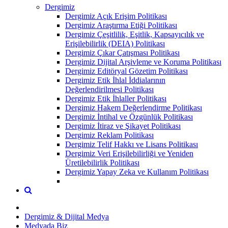
Dergimiz
Dergimiz Açık Erişim Politikası
Dergimiz Araştırma Etiği Politikası
Dergimiz Çeşitlilik, Eşitlik, Kapsayıcılık ve
Erişilebilirlik (DEIA) Politikası
Dergimiz Çıkar Çatışması Politikası
Dergimiz Dijital Arşivleme ve Koruma Politikası
Dergimiz Editöryal Gözetim Politikası
Dergimiz Etik İhlal İddialarının
Değerlendirilmesi Politikası
Dergimiz Etik İhlaller Politikası
Dergimiz Hakem Değerlendirme Politikası
Dergimiz İntihal ve Özgünlük Politikası
Dergimiz İtiraz ve Şikayet Politikası
Dergimiz Reklam Politikası
Dergimiz Telif Hakkı ve Lisans Politikası
Dergimiz Veri Erişilebilirliği ve Yeniden
Üretilebilirlik Politikası
Dergimiz Yapay Zeka ve Kullanım Politikası
Dergimiz & Dijital Medya
Medyada Biz