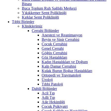
Binası
Buca Toplum Ruh Sağlığı Merkezi
Yıkıkkemer Semt Polikliniği
Kırklar Semt Polikliniği
Tıbbi Birimler
Kliniklerimiz
Cerrahi Bölümler
Anestezi ve Reanimasyon
Beyin ve Sinir Cerrahisi
Çocuk Cerrahisi
Genel Cerrahi
Göğüs Cerrahisi
Göz Hastalıkları
Kadın Hastalıkları ve Doğum
Kalp Damar Cerrahisi
Kulak Burun Boğaz Hastalıkları
Ortopedi ve Travmatoloji
Üroloji
Tıbbi Patoloji
Dahili Bölümler
Acil Tıp
Adli Tıp
Aile Hekimliği
Çocuk Psikiyatri
Çocuk Sağlığı ve Hastalıkları