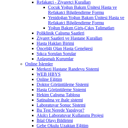
Refakatçi - Ziyaretçi Kuralları
Çocuk Yoğun Bakım Ünitesi Hasta ve
Refakatçi Bilgilendirme Formu
Yenidoğan Yoğun Bakım Ünitesi Hasta ve
Refakatçi Bilgilendirme Formu
Yoğun Bakım Giriş-Çıkış Talimatları
Poliklinik Çalışma Saatleri
Ziyaret Saatleri ve Hastane Kuralları
Hasta Hakları Birimi
Önceliği Olan Hasta Genelgesi
Sıkca Sorulan Sorular
Anlaşmalı Kurumlar
Online İşlemler
Merkezi Hastane Randevu Sistemi
WEB HBYS
Online Eğitim
Doktor Görüntüleme Sistemi
Hasta Görüntüleme Sistemi
Hekim Çalışma Tablosu
Satinalma ve ihale sistemi
Laboratuvar Sonuç Sistemi
Bu Test Nerede Yapılıyor?
Akılcı Laboratuvar Kullanımı Projesi
İhlal Olayı Bildirimi
Gebe Okulu Uzaktan Eğitim