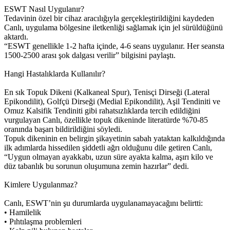
ESWT Nasıl Uygulanır?
Tedavinin özel bir cihaz aracılığıyla gerçekleştirildiğini kaydeden
Canlı, uygulama bölgesine iletkenliği sağlamak için jel sürüldüğünü
aktardı.
“ESWT genellikle 1-2 hafta içinde, 4-6 seans uygulanır. Her seansta
1500-2500 arası şok dalgası verilir” bilgisini paylaştı.
Hangi Hastalıklarda Kullanılır?
En sık Topuk Dikeni (Kalkaneal Spur), Tenisçi Dirseği (Lateral
Epikondilit), Golfçü Dirseği (Medial Epikondilit), Aşil Tendiniti ve
Omuz Kalsifik Tendiniti gibi rahatsızlıklarda tercih edildiğini
vurgulayan Canlı, özellikle topuk dikeninde literatürde %70-85
oranında başarı bildirildiğini söyledi.
Topuk dikeninin en belirgin şikayetinin sabah yataktan kalkıldığında
ilk adımlarda hissedilen şiddetli ağrı olduğunu dile getiren Canlı,
“Uygun olmayan ayakkabı, uzun süre ayakta kalma, aşırı kilo ve
düz tabanlık bu sorunun oluşumuna zemin hazırlar” dedi.
Kimlere Uygulanmaz?
Canlı, ESWT’nin şu durumlarda uygulanamayacağını belirtti:
• Hamilelik
• Pıhtılaşma problemleri