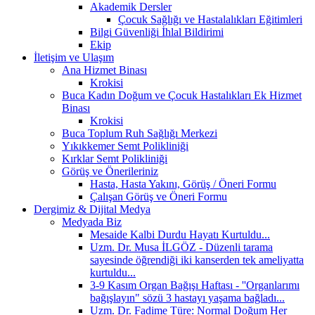
Akademik Dersler
Çocuk Sağlığı ve Hastalalıkları Eğitimleri
Bilgi Güvenliği İhlal Bildirimi
Ekip
İletişim ve Ulaşım
Ana Hizmet Binası
Krokisi
Buca Kadın Doğum ve Çocuk Hastalıkları Ek Hizmet
Binası
Krokisi
Buca Toplum Ruh Sağlığı Merkezi
Yıkıkkemer Semt Polikliniği
Kırklar Semt Polikliniği
Görüş ve Önerileriniz
Hasta, Hasta Yakını, Görüş / Öneri Formu
Çalışan Görüş ve Öneri Formu
Dergimiz & Dijital Medya
Medyada Biz
Mesaide Kalbi Durdu Hayatı Kurtuldu...
Uzm. Dr. Musa İLGÖZ - Düzenli tarama
sayesinde öğrendiği iki kanserden tek ameliyatta
kurtuldu...
3-9 Kasım Organ Bağışı Haftası - ''Organlarımı
bağışlayın" sözü 3 hastayı yaşama bağladı...
Uzm. Dr. Fadime Türe: Normal Doğum Her