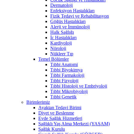
Dermatoloji
Enfeksiyon Hastalıkları
Fizik Tedavi ve Rehabilitasyon
Göğüs Hastalıkları
Alerji ve İmmünoloji
Halk Sağlığı
İç Hastalıkları
Kardiyoloji
Nöroloji
Nükleer Tıp
Temel Bölümler
Tıbbi Anatomi
Tıbbi Biyokimya
Tıbbi Farmakoloji
Tıbbi Fizyoloji
Tıbbi Histoloji ve Embriyoloji
Tıbbi Mikrobiyoloji
Tıbbi Genetik
Birimlerimiz
Ayaktan Tedavi Birimi
Diyet ve Beslenme
Evde Sağlık Hizmetleri
Sağlıklı Yaş Alma Merkezi (YAŞAM)
Sağlık Kurulu