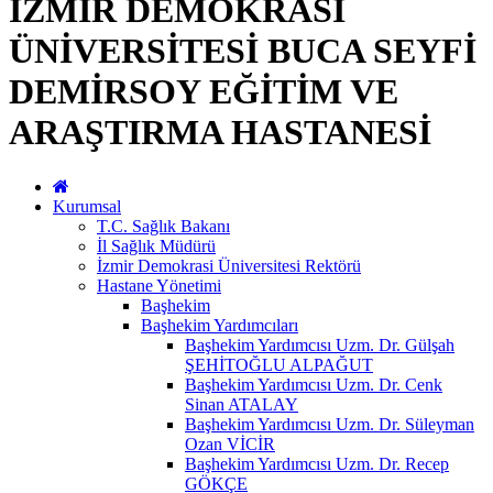
İZMİR DEMOKRASİ
ÜNİVERSİTESİ BUCA SEYFİ
DEMİRSOY EĞİTİM VE
ARAŞTIRMA HASTANESİ
Kurumsal
T.C. Sağlık Bakanı
İl Sağlık Müdürü
İzmir Demokrasi Üniversitesi Rektörü
Hastane Yönetimi
Başhekim
Başhekim Yardımcıları
Başhekim Yardımcısı Uzm. Dr. Gülşah
ŞEHİTOĞLU ALPAĞUT
Başhekim Yardımcısı Uzm. Dr. Cenk
Sinan ATALAY
Başhekim Yardımcısı Uzm. Dr. Süleyman
Ozan VİCİR
Başhekim Yardımcısı Uzm. Dr. Recep
GÖKÇE