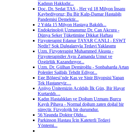
Kadının Hakkıdır...
Doç. Dr. Sedat TAŞ - Her yıl 18 Milyon İnsanı
Kaybediyoruz; Bu Bir Kalp-Damar Hastalığı
Pandemisi Demektir...
2 Yılda 15 Milyon Hastaya Bakıldı...
Endokrinoloji Uzmanımız Dr. Can Akçura -
Dünya Şeker Tüketimine Dikkat Haftası
Fizyoterapist Edanur TAYAR CANLI - ESWT
Nedir? Şok Dalgalarıyla Tedavi Yaklaşımı
Uzm. Fizyoterapist Muhammed Akusta -
Fizyoterapistler Aynı Zamanda Umut ve
Özgürlük Kazandırıyor...
Uzm. Dr. Gülhan Demiroğlu - Sonbaharda Artan
Polenler Sağlığı Tehdit Ediyor...
Ege Bölgesi’nde Kas ve Sinir Biyopsisi Yapan
Tek Hastaneyiz…
Anjiyo Ünitemizin Açıldığı İlk Gün, Bir Hayat
Kurtarıldı…
Kadın Hastalıkları ve Doğum Uzmanı Burcu
Kayılı Pihava - Normal doğum zaten doğal bir
süreçtir. Fizyolojik bir durumdur.
56 Yaşında Doktor Oldu...
Parkinson Hastası İçin Kateterli Tedavi
Yöntemi...