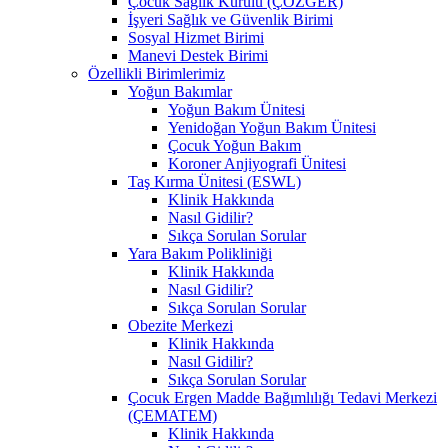
Çocuk Sağlık Kurulu (ÇÖZGER)
İşyeri Sağlık ve Güvenlik Birimi
Sosyal Hizmet Birimi
Manevi Destek Birimi
Özellikli Birimlerimiz
Yoğun Bakımlar
Yoğun Bakım Ünitesi
Yenidoğan Yoğun Bakım Ünitesi
Çocuk Yoğun Bakım
Koroner Anjiyografi Ünitesi
Taş Kırma Ünitesi (ESWL)
Klinik Hakkında
Nasıl Gidilir?
Sıkça Sorulan Sorular
Yara Bakım Polikliniği
Klinik Hakkında
Nasıl Gidilir?
Sıkça Sorulan Sorular
Obezite Merkezi
Klinik Hakkında
Nasıl Gidilir?
Sıkça Sorulan Sorular
Çocuk Ergen Madde Bağımlılığı Tedavi Merkezi
(ÇEMATEM)
Klinik Hakkında