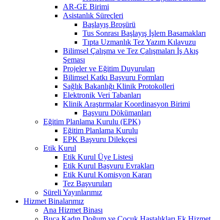
AR-GE Birimi
Asistanlık Süreçleri
Başlayış Broşürü
Tus Sonrası Başlayış İşlem Basamakları
Tıpta Uzmanlık Tez Yazım Kılavuzu
Bilimsel Çalışma ve Tez Çalışmaları İş Akış
Şeması
Projeler ve Eğitim Duyuruları
Bilimsel Katkı Başvuru Formları
Sağlık Bakanlığı Klinik Protokolleri
Elektronik Veri Tabanları
Klinik Araştırmalar Koordinasyon Birimi
Başvuru Dökümanları
Eğitim Planlama Kurulu (EPK)
Eğitim Planlama Kurulu
EPK Başvuru Dilekçesi
Etik Kurul
Etik Kurul Üye Listesi
Etik Kurul Başvuru Evrakları
Etik Kurul Komisyon Kararı
Tez Başvuruları
Süreli Yayınlarımız
Hizmet Binalarımız
Ana Hizmet Binası
Buca Kadın Doğum ve Çocuk Hastalıkları Ek Hizmet