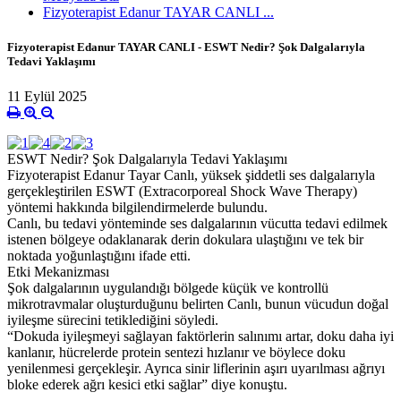
Fizyoterapist Edanur TAYAR CANLI ...
Fizyoterapist Edanur TAYAR CANLI - ESWT Nedir? Şok Dalgalarıyla
Tedavi Yaklaşımı
11 Eylül 2025
ESWT Nedir? Şok Dalgalarıyla Tedavi Yaklaşımı
Fizyoterapist Edanur Tayar Canlı, yüksek şiddetli ses dalgalarıyla
gerçekleştirilen ESWT (Extracorporeal Shock Wave Therapy)
yöntemi hakkında bilgilendirmelerde bulundu.
Canlı, bu tedavi yönteminde ses dalgalarının vücutta tedavi edilmek
istenen bölgeye odaklanarak derin dokulara ulaştığını ve tek bir
noktada yoğunlaştığını ifade etti.
Etki Mekanizması
Şok dalgalarının uygulandığı bölgede küçük ve kontrollü
mikrotravmalar oluşturduğunu belirten Canlı, bunun vücudun doğal
iyileşme sürecini tetiklediğini söyledi.
“Dokuda iyileşmeyi sağlayan faktörlerin salınımı artar, doku daha iyi
kanlanır, hücrelerde protein sentezi hızlanır ve böylece doku
yenilenmesi gerçekleşir. Ayrıca sinir liflerinin aşırı uyarılması ağrıyı
bloke ederek ağrı kesici etki sağlar” diye konuştu.