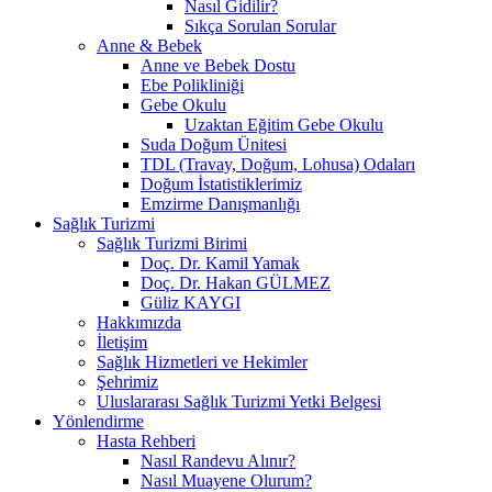
Nasıl Gidilir?
Sıkça Sorulan Sorular
Anne & Bebek
Anne ve Bebek Dostu
Ebe Polikliniği
Gebe Okulu
Uzaktan Eğitim Gebe Okulu
Suda Doğum Ünitesi
TDL (Travay, Doğum, Lohusa) Odaları
Doğum İstatistiklerimiz
Emzirme Danışmanlığı
Sağlık Turizmi
Sağlık Turizmi Birimi
Doç. Dr. Kamil Yamak
Doç. Dr. Hakan GÜLMEZ
Güliz KAYGI
Hakkımızda
İletişim
Sağlık Hizmetleri ve Hekimler
Şehrimiz
Uluslararası Sağlık Turizmi Yetki Belgesi
Yönlendirme
Hasta Rehberi
Nasıl Randevu Alınır?
Nasıl Muayene Olurum?