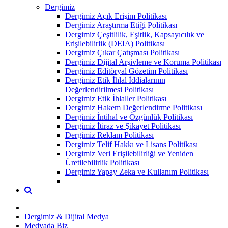
Dergimiz
Dergimiz Açık Erişim Politikası
Dergimiz Araştırma Etiği Politikası
Dergimiz Çeşitlilik, Eşitlik, Kapsayıcılık ve
Erişilebilirlik (DEIA) Politikası
Dergimiz Çıkar Çatışması Politikası
Dergimiz Dijital Arşivleme ve Koruma Politikası
Dergimiz Editöryal Gözetim Politikası
Dergimiz Etik İhlal İddialarının
Değerlendirilmesi Politikası
Dergimiz Etik İhlaller Politikası
Dergimiz Hakem Değerlendirme Politikası
Dergimiz İntihal ve Özgünlük Politikası
Dergimiz İtiraz ve Şikayet Politikası
Dergimiz Reklam Politikası
Dergimiz Telif Hakkı ve Lisans Politikası
Dergimiz Veri Erişilebilirliği ve Yeniden
Üretilebilirlik Politikası
Dergimiz Yapay Zeka ve Kullanım Politikası
Dergimiz & Dijital Medya
Medyada Biz