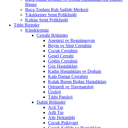
Binası
Buca Toplum Ruh Sağlığı Merkezi
Yıkıkkemer Semt Polikliniği
Kırklar Semt Polikliniği
Tıbbi Birimler
Kliniklerimiz
Cerrahi Bölümler
Anestezi ve Reanimasyon
Beyin ve Sinir Cerrahisi
Çocuk Cerrahisi
Genel Cerrahi
Göğüs Cerrahisi
Göz Hastalıkları
Kadın Hastalıkları ve Doğum
Kalp Damar Cerrahisi
Kulak Burun Boğaz Hastalıkları
Ortopedi ve Travmatoloji
Üroloji
Tıbbi Patoloji
Dahili Bölümler
Acil Tıp
Adli Tıp
Aile Hekimliği
Çocuk Psikiyatri
Çocuk Sağlığı ve Hastalıkları