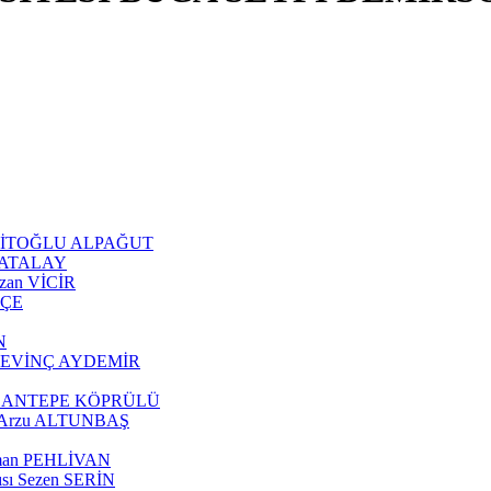
 ŞEHİTOĞLU ALPAĞUT
an ATALAY
Ozan VİCİR
KÇE
N
tül SEVİNÇ AYDEMİR
z ÇOBANTEPE KÖPRÜLÜ
ısı Arzu ALTUNBAŞ
eyman PEHLİVAN
cısı Sezen SERİN