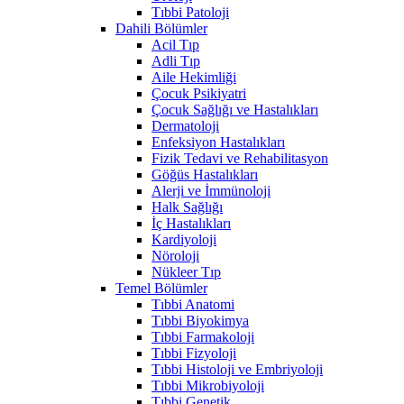
Tıbbi Patoloji
Dahili Bölümler
Acil Tıp
Adli Tıp
Aile Hekimliği
Çocuk Psikiyatri
Çocuk Sağlığı ve Hastalıkları
Dermatoloji
Enfeksiyon Hastalıkları
Fizik Tedavi ve Rehabilitasyon
Göğüs Hastalıkları
Alerji ve İmmünoloji
Halk Sağlığı
İç Hastalıkları
Kardiyoloji
Nöroloji
Nükleer Tıp
Temel Bölümler
Tıbbi Anatomi
Tıbbi Biyokimya
Tıbbi Farmakoloji
Tıbbi Fizyoloji
Tıbbi Histoloji ve Embriyoloji
Tıbbi Mikrobiyoloji
Tıbbi Genetik