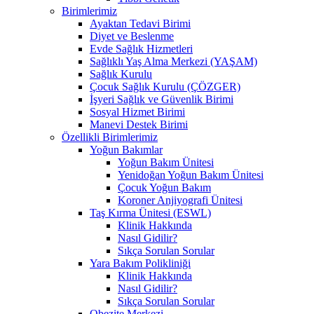
Birimlerimiz
Ayaktan Tedavi Birimi
Diyet ve Beslenme
Evde Sağlık Hizmetleri
Sağlıklı Yaş Alma Merkezi (YAŞAM)
Sağlık Kurulu
Çocuk Sağlık Kurulu (ÇÖZGER)
İşyeri Sağlık ve Güvenlik Birimi
Sosyal Hizmet Birimi
Manevi Destek Birimi
Özellikli Birimlerimiz
Yoğun Bakımlar
Yoğun Bakım Ünitesi
Yenidoğan Yoğun Bakım Ünitesi
Çocuk Yoğun Bakım
Koroner Anjiyografi Ünitesi
Taş Kırma Ünitesi (ESWL)
Klinik Hakkında
Nasıl Gidilir?
Sıkça Sorulan Sorular
Yara Bakım Polikliniği
Klinik Hakkında
Nasıl Gidilir?
Sıkça Sorulan Sorular
Obezite Merkezi