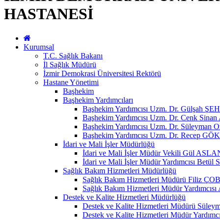
HASTANESİ
Kurumsal
T.C. Sağlık Bakanı
İl Sağlık Müdürü
İzmir Demokrasi Üniversitesi Rektörü
Hastane Yönetimi
Başhekim
Başhekim Yardımcıları
Başhekim Yardımcısı Uzm. Dr. Gülşah
Başhekim Yardımcısı Uzm. Dr. Cenk Sin
Başhekim Yardımcısı Uzm. Dr. Süleyman 
Başhekim Yardımcısı Uzm. Dr. Recep GÖ
İdari ve Mali İşler Müdürlüğü
İdari ve Mali İşler Müdür Vekili Gül ASLA
İdari ve Mali İşler Müdür Yardımcısı Be
Sağlık Bakım Hizmetleri Müdürlüğü
Sağlık Bakım Hizmetleri Müdürü Fili
Sağlık Bakım Hizmetleri Müdür Yardımc
Destek ve Kalite Hizmetleri Müdürlüğü
Destek ve Kalite Hizmetleri Müdürü Sül
Destek ve Kalite Hizmetleri Müdür Yardım