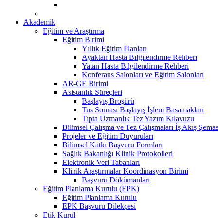
Akademik
Eğitim ve Araştırma
Eğitim Birimi
Yıllık Eğitim Planları
Ayaktan Hasta Bilgilendirme Rehberi
Yatan Hasta Bilgilendirme Rehberi
Konferans Salonları ve Eğitim Salonları
AR-GE Birimi
Asistanlık Süreçleri
Başlayış Broşürü
Tus Sonrası Başlayış İşlem Basamakları
Tıpta Uzmanlık Tez Yazım Kılavuzu
Bilimsel Çalışma ve Tez Çalışmaları İş Akış Şemas
Projeler ve Eğitim Duyuruları
Bilimsel Katkı Başvuru Formları
Sağlık Bakanlığı Klinik Protokolleri
Elektronik Veri Tabanları
Klinik Araştırmalar Koordinasyon Birimi
Başvuru Dökümanları
Eğitim Planlama Kurulu (EPK)
Eğitim Planlama Kurulu
EPK Başvuru Dilekçesi
Etik Kurul