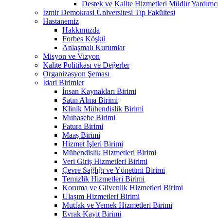
Destek ve Kalite Hizmetleri Müdür Yar
İzmir Demokrasi Üniversitesi Tıp Fakültesi
Hastanemiz
Hakkımızda
Forbes Köşkü
Anlaşmalı Kurumlar
Misyon ve Vizyon
Kalite Politikası ve Değerler
Organizasyon Şeması
İdari Birimler
İnsan Kaynakları Birimi
Satın Alma Birimi
Klinik Mühendislik Birimi
Muhasebe Birimi
Fatura Birimi
Maaş Birimi
Hizmet İşleri Birimi
Mühendislik Hizmetleri Birimi
Veri Giriş Hizmetleri Birimi
Çevre Sağlığı ve Yönetimi Birimi
Temizlik Hizmetleri Birimi
Koruma ve Güvenlik Hizmetleri Birimi
Ulaşım Hizmetleri Birimi
Mutfak ve Yemek Hizmetleri Birimi
Evrak Kayıt Birimi