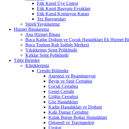
Etik Kurul Üye Listesi
Etik Kurul Başvuru Evrakları
Etik Kurul Komisyon Kararı
Tez Başvuruları
Süreli Yayınlarımız
Hizmet Binalarımız
Ana Hizmet Binası
Buca Kadın Doğum ve Çocuk Hastalıkları Ek Hizmet Bi
Buca Toplum Ruh Sağlığı Merkezi
Yıkıkkemer Semt Polikliniği
Kırklar Semt Polikliniği
Tıbbi Birimler
Kliniklerimiz
Cerrahi Bölümler
Anestezi ve Reanimasyon
Beyin ve Sinir Cerrahisi
Çocuk Cerrahisi
Genel Cerrahi
Göğüs Cerrahisi
Göz Hastalıkları
Kadın Hastalıkları ve Doğum
Kalp Damar Cerrahisi
Kulak Burun Boğaz Hastalıkları
Ortopedi ve Travmatoloji
Üroloji