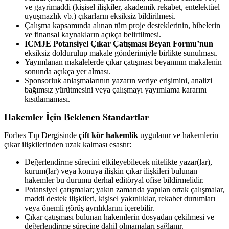
ve gayrimaddi (kişisel ilişkiler, akademik rekabet, entelektüel
uyuşmazlık vb.) çıkarların eksiksiz bildirilmesi.
Çalışma kapsamında alınan tüm proje desteklerinin, hibelerin
ve finansal kaynakların açıkça belirtilmesi.
ICMJE Potansiyel Çıkar Çatışması Beyan Formu’nun
eksiksiz doldurulup makale gönderimiyle birlikte sunulması.
Yayımlanan makalelerde çıkar çatışması beyanının makalenin
sonunda açıkça yer alması.
Sponsorluk anlaşmalarının yazarın veriye erişimini, analizi
bağımsız yürütmesini veya çalışmayı yayımlama kararını
kısıtlamaması.
Hakemler İçin Beklenen Standartlar
Forbes Tıp Dergisinde
çift kör hakemlik
uygulanır ve hakemlerin
çıkar ilişkilerinden uzak kalması esastır:
Değerlendirme sürecini etkileyebilecek nitelikte yazar(lar),
kurum(lar) veya konuya ilişkin çıkar ilişkileri bulunan
hakemler bu durumu derhal editöryal ofise bildirmelidir.
Potansiyel çatışmalar; yakın zamanda yapılan ortak çalışmalar,
maddi destek ilişkileri, kişisel yakınlıklar, rekabet durumları
veya önemli görüş ayrılıklarını içerebilir.
Çıkar çatışması bulunan hakemlerin dosyadan çekilmesi ve
değerlendirme sürecine dahil olmamaları sağlanır.