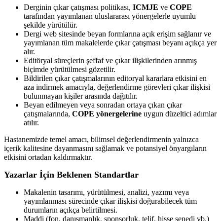
Derginin çıkar çatışması politikası,
ICMJE
ve
COPE
tarafından yayımlanan uluslararası yönergelerle uyumlu
şekilde yürütülür.
Dergi web sitesinde beyan formlarına açık erişim sağlanır ve
yayımlanan tüm makalelerde çıkar çatışması beyanı açıkça yer
alır.
Editöryal süreçlerin şeffaf ve çıkar ilişkilerinden arınmış
biçimde yürütülmesi gözetilir.
Bildirilen çıkar çatışmalarının editoryal kararlara etkisini en
aza indirmek amacıyla, değerlendirme görevleri çıkar ilişkisi
bulunmayan kişiler arasında dağıtılır.
Beyan edilmeyen veya sonradan ortaya çıkan çıkar
çatışmalarında,
COPE yönergelerine
uygun düzeltici adımlar
atılır.
Hastanemizde temel amacı, bilimsel değerlendirmenin yalnızca
içerik kalitesine dayanmasını sağlamak ve potansiyel önyargıların
etkisini ortadan kaldırmaktır.
Yazarlar İçin Beklenen Standartlar
Makalenin tasarımı, yürütülmesi, analizi, yazımı veya
yayımlanması sürecinde çıkar ilişkisi doğurabilecek tüm
durumların açıkça belirtilmesi.
Maddi (fon, danışmanlık, sponsorluk, telif, hisse senedi vb.)