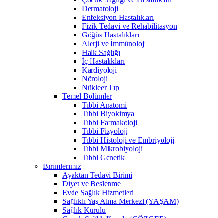
Dermatoloji
Enfeksiyon Hastalıkları
Fizik Tedavi ve Rehabilitasyon
Göğüs Hastalıkları
Alerji ve İmmünoloji
Halk Sağlığı
İç Hastalıkları
Kardiyoloji
Nöroloji
Nükleer Tıp
Temel Bölümler
Tıbbi Anatomi
Tıbbi Biyokimya
Tıbbi Farmakoloji
Tıbbi Fizyoloji
Tıbbi Histoloji ve Embriyoloji
Tıbbi Mikrobiyoloji
Tıbbi Genetik
Birimlerimiz
Ayaktan Tedavi Birimi
Diyet ve Beslenme
Evde Sağlık Hizmetleri
Sağlıklı Yaş Alma Merkezi (YAŞAM)
Sağlık Kurulu