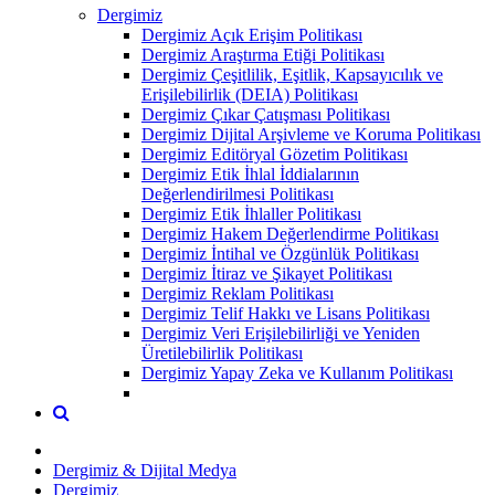
Dergimiz
Dergimiz Açık Erişim Politikası
Dergimiz Araştırma Etiği Politikası
Dergimiz Çeşitlilik, Eşitlik, Kapsayıcılık ve
Erişilebilirlik (DEIA) Politikası
Dergimiz Çıkar Çatışması Politikası
Dergimiz Dijital Arşivleme ve Koruma Politikası
Dergimiz Editöryal Gözetim Politikası
Dergimiz Etik İhlal İddialarının
Değerlendirilmesi Politikası
Dergimiz Etik İhlaller Politikası
Dergimiz Hakem Değerlendirme Politikası
Dergimiz İntihal ve Özgünlük Politikası
Dergimiz İtiraz ve Şikayet Politikası
Dergimiz Reklam Politikası
Dergimiz Telif Hakkı ve Lisans Politikası
Dergimiz Veri Erişilebilirliği ve Yeniden
Üretilebilirlik Politikası
Dergimiz Yapay Zeka ve Kullanım Politikası
Dergimiz & Dijital Medya
Dergimiz