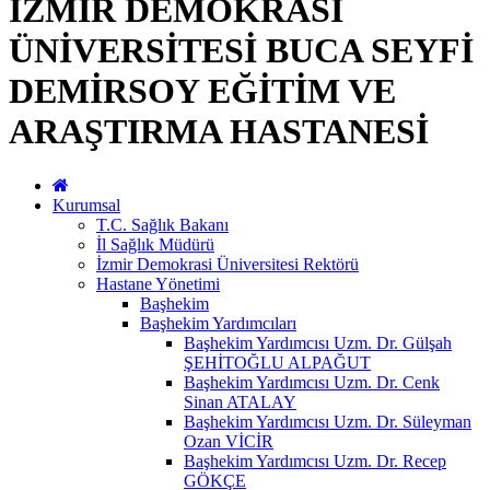
İZMİR DEMOKRASİ
ÜNİVERSİTESİ BUCA SEYFİ
DEMİRSOY EĞİTİM VE
ARAŞTIRMA HASTANESİ
Kurumsal
T.C. Sağlık Bakanı
İl Sağlık Müdürü
İzmir Demokrasi Üniversitesi Rektörü
Hastane Yönetimi
Başhekim
Başhekim Yardımcıları
Başhekim Yardımcısı Uzm. Dr. Gülşah
ŞEHİTOĞLU ALPAĞUT
Başhekim Yardımcısı Uzm. Dr. Cenk
Sinan ATALAY
Başhekim Yardımcısı Uzm. Dr. Süleyman
Ozan VİCİR
Başhekim Yardımcısı Uzm. Dr. Recep
GÖKÇE