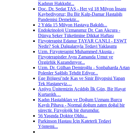
Kadının Hakkıdır...
Doç. Dr. Sedat TAŞ - Her yıl 18 Milyon İnsanı
Kaybediyoruz; Bu Bir Kalp-Damar Hastalığı
Pandemisi Demektir...
2 Yılda 15 Milyon Hastaya Bakıldı...
Endokrinoloji Uzmanımız Dr. Can Akçura -
Dünya Şeker Tüketimine Dikkat Haftası
Fizyoterapist Edanur TAYAR CANLI - ESWT
Nedir? Şok Dalgalarıyla Tedavi Yaklaşımı
Uzm. Fizyoterapist Muhammed Akusta -
Fizyoterapistler Aynı Zamanda Umut ve
Özgürlük Kazandırıyor...
Uzm. Dr. Gülhan Demiroğlu - Sonbaharda Artan
Polenler Sağlığı Tehdit Ediyor...
Ege Bölgesi’nde Kas ve Sinir Biyopsisi Yapan
Tek Hastaneyiz…
Anjiyo Ünitemizin Açıldığı İlk Gün, Bir Hayat
Kurtarıldı…
Kadın Hastalıkları ve Doğum Uzmanı Burcu
Kayılı Pihava - Normal doğum zaten doğal bir
süreçtir. Fizyolojik bir durumdur.
56 Yaşında Doktor Oldu...
Parkinson Hastası İçin Kateterli Tedavi
Yöntemi...