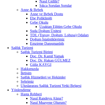
Nasıl Gidilir?
Sıkça Sorulan Sorular
Anne & Bebek
Anne ve Bebek Dostu
Ebe Polikliniği
Gebe Okulu
Uzaktan Eğitim Gebe Okulu
Suda Doğum Ünitesi
TDL (Travay, Doğum, Lohusa) Odaları
Doğum İstatistiklerimiz
Emzirme Danışmanlığı
Sağlık Turizmi
Sağlık Turizmi Birimi
Doç. Dr. Kamil Yamak
Doç. Dr. Hakan GÜLMEZ
Güliz KAYGI
Hakkımızda
İletişim
Sağlık Hizmetleri ve Hekimler
Şehrimiz
Uluslararası Sağlık Turizmi Yetki Belgesi
Yönlendirme
Hasta Rehberi
Nasıl Randevu Alınır?
Nasıl Muayene Olurum?