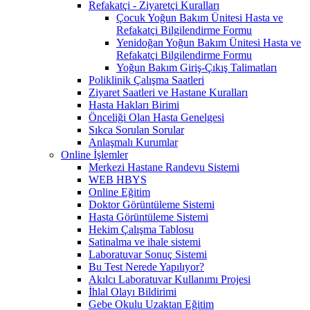
Refakatçi - Ziyaretçi Kuralları
Çocuk Yoğun Bakım Ünitesi Hasta ve
Refakatçi Bilgilendirme Formu
Yenidoğan Yoğun Bakım Ünitesi Hasta ve
Refakatçi Bilgilendirme Formu
Yoğun Bakım Giriş-Çıkış Talimatları
Poliklinik Çalışma Saatleri
Ziyaret Saatleri ve Hastane Kuralları
Hasta Hakları Birimi
Önceliği Olan Hasta Genelgesi
Sıkca Sorulan Sorular
Anlaşmalı Kurumlar
Online İşlemler
Merkezi Hastane Randevu Sistemi
WEB HBYS
Online Eğitim
Doktor Görüntüleme Sistemi
Hasta Görüntüleme Sistemi
Hekim Çalışma Tablosu
Satinalma ve ihale sistemi
Laboratuvar Sonuç Sistemi
Bu Test Nerede Yapılıyor?
Akılcı Laboratuvar Kullanımı Projesi
İhlal Olayı Bildirimi
Gebe Okulu Uzaktan Eğitim