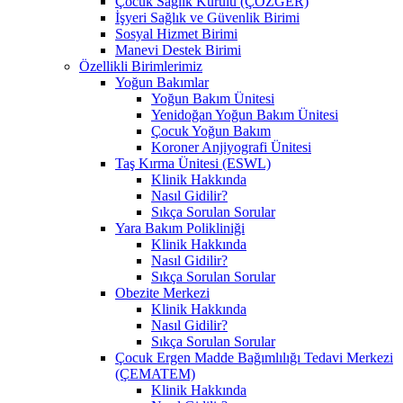
Çocuk Sağlık Kurulu (ÇÖZGER)
İşyeri Sağlık ve Güvenlik Birimi
Sosyal Hizmet Birimi
Manevi Destek Birimi
Özellikli Birimlerimiz
Yoğun Bakımlar
Yoğun Bakım Ünitesi
Yenidoğan Yoğun Bakım Ünitesi
Çocuk Yoğun Bakım
Koroner Anjiyografi Ünitesi
Taş Kırma Ünitesi (ESWL)
Klinik Hakkında
Nasıl Gidilir?
Sıkça Sorulan Sorular
Yara Bakım Polikliniği
Klinik Hakkında
Nasıl Gidilir?
Sıkça Sorulan Sorular
Obezite Merkezi
Klinik Hakkında
Nasıl Gidilir?
Sıkça Sorulan Sorular
Çocuk Ergen Madde Bağımlılığı Tedavi Merkezi
(ÇEMATEM)
Klinik Hakkında