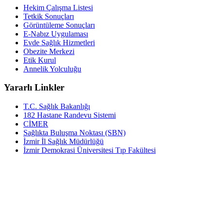
Hekim Çalışma Listesi
Tetkik Sonuçları
Görüntüleme Sonuçları
E-Nabız Uygulaması
Evde Sağlık Hizmetleri
Obezite Merkezi
Etik Kurul
Annelik Yolculuğu
Yararlı Linkler
T.C. Sağlık Bakanlığı
182 Hastane Randevu Sistemi
CİMER
Sağlıkta Buluşma Noktası (SBN)
İzmir İl Sağlık Müdürlüğü
İzmir Demokrasi Üniversitesi Tıp Fakültesi