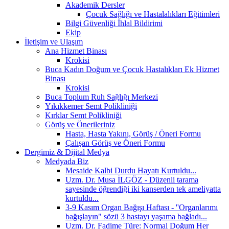
Akademik Dersler
Çocuk Sağlığı ve Hastalalıkları Eğitimleri
Bilgi Güvenliği İhlal Bildirimi
Ekip
İletişim ve Ulaşım
Ana Hizmet Binası
Krokisi
Buca Kadın Doğum ve Çocuk Hastalıkları Ek Hizmet
Binası
Krokisi
Buca Toplum Ruh Sağlığı Merkezi
Yıkıkkemer Semt Polikliniği
Kırklar Semt Polikliniği
Görüş ve Önerileriniz
Hasta, Hasta Yakını, Görüş / Öneri Formu
Çalışan Görüş ve Öneri Formu
Dergimiz & Dijital Medya
Medyada Biz
Mesaide Kalbi Durdu Hayatı Kurtuldu...
Uzm. Dr. Musa İLGÖZ - Düzenli tarama
sayesinde öğrendiği iki kanserden tek ameliyatta
kurtuldu...
3-9 Kasım Organ Bağışı Haftası - ''Organlarımı
bağışlayın" sözü 3 hastayı yaşama bağladı...
Uzm. Dr. Fadime Türe: Normal Doğum Her