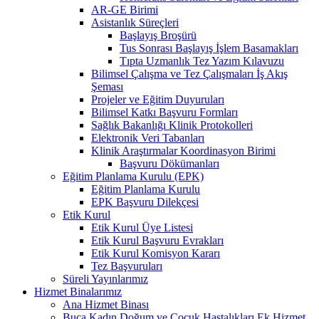
AR-GE Birimi
Asistanlık Süreçleri
Başlayış Broşürü
Tus Sonrası Başlayış İşlem Basamakları
Tıpta Uzmanlık Tez Yazım Kılavuzu
Bilimsel Çalışma ve Tez Çalışmaları İş Akış
Şeması
Projeler ve Eğitim Duyuruları
Bilimsel Katkı Başvuru Formları
Sağlık Bakanlığı Klinik Protokolleri
Elektronik Veri Tabanları
Klinik Araştırmalar Koordinasyon Birimi
Başvuru Dökümanları
Eğitim Planlama Kurulu (EPK)
Eğitim Planlama Kurulu
EPK Başvuru Dilekçesi
Etik Kurul
Etik Kurul Üye Listesi
Etik Kurul Başvuru Evrakları
Etik Kurul Komisyon Kararı
Tez Başvuruları
Süreli Yayınlarımız
Hizmet Binalarımız
Ana Hizmet Binası
Buca Kadın Doğum ve Çocuk Hastalıkları Ek Hizmet