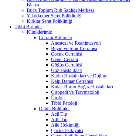
Binası
Buca Toplum Ruh Sağlığı Merkezi
Yıkıkkemer Semt Polikliniği
Kırklar Semt Polikliniği
Tıbbi Birimler
Kliniklerimiz
Cerrahi Bölümler
Anestezi ve Reanimasyon
Beyin ve Sinir Cerrahisi
Çocuk Cerrahisi
Genel Cerrahi
Göğüs Cerrahisi
Göz Hastalıkları
Kadın Hastalıkları ve Doğum
Kalp Damar Cerrahisi
Kulak Burun Boğaz Hastalıkları
Ortopedi ve Travmatoloji
Üroloji
Tıbbi Patoloji
Dahili Bölümler
Acil Tıp
Adli Tıp
Aile Hekimliği
Çocuk Psikiyatri
Çocuk Sağlığı ve Hastalıkları