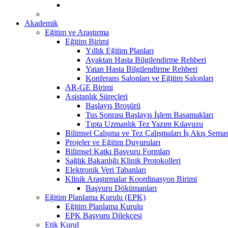
Akademik
Eğitim ve Araştırma
Eğitim Birimi
Yıllık Eğitim Planları
Ayaktan Hasta Bilgilendirme Rehberi
Yatan Hasta Bilgilendirme Rehberi
Konferans Salonları ve Eğitim Salonları
AR-GE Birimi
Asistanlık Süreçleri
Başlayış Broşürü
Tus Sonrası Başlayış İşlem Basamakları
Tıpta Uzmanlık Tez Yazım Kılavuzu
Bilimsel Çalışma ve Tez Çalışmaları İş Akış Şemas
Projeler ve Eğitim Duyuruları
Bilimsel Katkı Başvuru Formları
Sağlık Bakanlığı Klinik Protokolleri
Elektronik Veri Tabanları
Klinik Araştırmalar Koordinasyon Birimi
Başvuru Dökümanları
Eğitim Planlama Kurulu (EPK)
Eğitim Planlama Kurulu
EPK Başvuru Dilekçesi
Etik Kurul