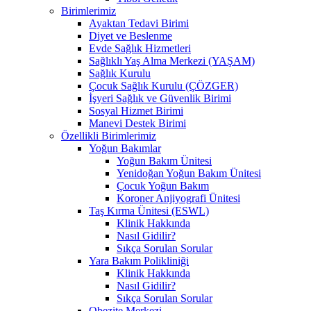
Birimlerimiz
Ayaktan Tedavi Birimi
Diyet ve Beslenme
Evde Sağlık Hizmetleri
Sağlıklı Yaş Alma Merkezi (YAŞAM)
Sağlık Kurulu
Çocuk Sağlık Kurulu (ÇÖZGER)
İşyeri Sağlık ve Güvenlik Birimi
Sosyal Hizmet Birimi
Manevi Destek Birimi
Özellikli Birimlerimiz
Yoğun Bakımlar
Yoğun Bakım Ünitesi
Yenidoğan Yoğun Bakım Ünitesi
Çocuk Yoğun Bakım
Koroner Anjiyografi Ünitesi
Taş Kırma Ünitesi (ESWL)
Klinik Hakkında
Nasıl Gidilir?
Sıkça Sorulan Sorular
Yara Bakım Polikliniği
Klinik Hakkında
Nasıl Gidilir?
Sıkça Sorulan Sorular
Obezite Merkezi