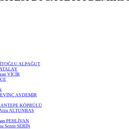
 ŞEHİTOĞLU ALPAĞUT
an ATALAY
Ozan VİCİR
KÇE
N
tül SEVİNÇ AYDEMİR
z ÇOBANTEPE KÖPRÜLÜ
ısı Arzu ALTUNBAŞ
eyman PEHLİVAN
cısı Sezen SERİN