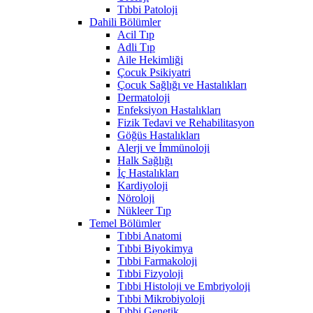
Tıbbi Patoloji
Dahili Bölümler
Acil Tıp
Adli Tıp
Aile Hekimliği
Çocuk Psikiyatri
Çocuk Sağlığı ve Hastalıkları
Dermatoloji
Enfeksiyon Hastalıkları
Fizik Tedavi ve Rehabilitasyon
Göğüs Hastalıkları
Alerji ve İmmünoloji
Halk Sağlığı
İç Hastalıkları
Kardiyoloji
Nöroloji
Nükleer Tıp
Temel Bölümler
Tıbbi Anatomi
Tıbbi Biyokimya
Tıbbi Farmakoloji
Tıbbi Fizyoloji
Tıbbi Histoloji ve Embriyoloji
Tıbbi Mikrobiyoloji
Tıbbi Genetik