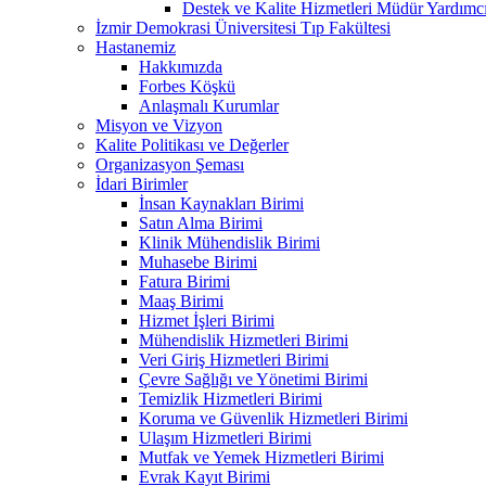
Destek ve Kalite Hizmetleri Müdür Yar
İzmir Demokrasi Üniversitesi Tıp Fakültesi
Hastanemiz
Hakkımızda
Forbes Köşkü
Anlaşmalı Kurumlar
Misyon ve Vizyon
Kalite Politikası ve Değerler
Organizasyon Şeması
İdari Birimler
İnsan Kaynakları Birimi
Satın Alma Birimi
Klinik Mühendislik Birimi
Muhasebe Birimi
Fatura Birimi
Maaş Birimi
Hizmet İşleri Birimi
Mühendislik Hizmetleri Birimi
Veri Giriş Hizmetleri Birimi
Çevre Sağlığı ve Yönetimi Birimi
Temizlik Hizmetleri Birimi
Koruma ve Güvenlik Hizmetleri Birimi
Ulaşım Hizmetleri Birimi
Mutfak ve Yemek Hizmetleri Birimi
Evrak Kayıt Birimi