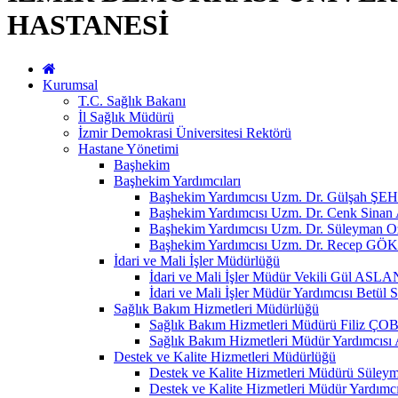
HASTANESİ
Kurumsal
T.C. Sağlık Bakanı
İl Sağlık Müdürü
İzmir Demokrasi Üniversitesi Rektörü
Hastane Yönetimi
Başhekim
Başhekim Yardımcıları
Başhekim Yardımcısı Uzm. Dr. Gülşah
Başhekim Yardımcısı Uzm. Dr. Cenk Sin
Başhekim Yardımcısı Uzm. Dr. Süleyman 
Başhekim Yardımcısı Uzm. Dr. Recep GÖ
İdari ve Mali İşler Müdürlüğü
İdari ve Mali İşler Müdür Vekili Gül ASLA
İdari ve Mali İşler Müdür Yardımcısı Be
Sağlık Bakım Hizmetleri Müdürlüğü
Sağlık Bakım Hizmetleri Müdürü Fili
Sağlık Bakım Hizmetleri Müdür Yardımc
Destek ve Kalite Hizmetleri Müdürlüğü
Destek ve Kalite Hizmetleri Müdürü Sül
Destek ve Kalite Hizmetleri Müdür Yardım