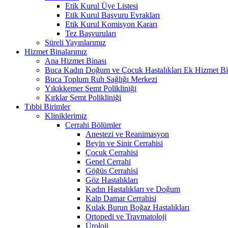
Etik Kurul Üye Listesi
Etik Kurul Başvuru Evrakları
Etik Kurul Komisyon Kararı
Tez Başvuruları
Süreli Yayınlarımız
Hizmet Binalarımız
Ana Hizmet Binası
Buca Kadın Doğum ve Çocuk Hastalıkları Ek Hizmet Bi
Buca Toplum Ruh Sağlığı Merkezi
Yıkıkkemer Semt Polikliniği
Kırklar Semt Polikliniği
Tıbbi Birimler
Kliniklerimiz
Cerrahi Bölümler
Anestezi ve Reanimasyon
Beyin ve Sinir Cerrahisi
Çocuk Cerrahisi
Genel Cerrahi
Göğüs Cerrahisi
Göz Hastalıkları
Kadın Hastalıkları ve Doğum
Kalp Damar Cerrahisi
Kulak Burun Boğaz Hastalıkları
Ortopedi ve Travmatoloji
Üroloji