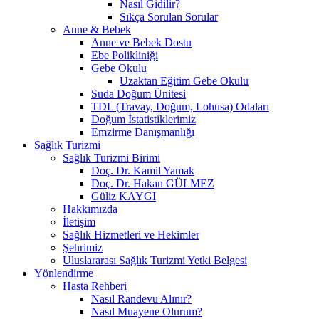
Nasıl Gidilir?
Sıkça Sorulan Sorular
Anne & Bebek
Anne ve Bebek Dostu
Ebe Polikliniği
Gebe Okulu
Uzaktan Eğitim Gebe Okulu
Suda Doğum Ünitesi
TDL (Travay, Doğum, Lohusa) Odaları
Doğum İstatistiklerimiz
Emzirme Danışmanlığı
Sağlık Turizmi
Sağlık Turizmi Birimi
Doç. Dr. Kamil Yamak
Doç. Dr. Hakan GÜLMEZ
Güliz KAYGI
Hakkımızda
İletişim
Sağlık Hizmetleri ve Hekimler
Şehrimiz
Uluslararası Sağlık Turizmi Yetki Belgesi
Yönlendirme
Hasta Rehberi
Nasıl Randevu Alınır?
Nasıl Muayene Olurum?