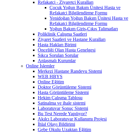
Refakatçi - Ziyaretçi Kuralları
Çocuk Yoğun Bakım Ünitesi Hasta ve
Refakatçi Bilgilendirme Formu
Yenidoğan Yoğun Bakım Ünitesi Hasta ve
Refakatçi Bilgilendirme Formu
Yoğun Bakım Giriş-Çıkış Talimatları
Poliklinik Çalışma Saatleri
Ziyaret Saatleri ve Hastane Kuralları
Hasta Hakları Birimi
Önceliği Olan Hasta Genelgesi
Sıkca Sorulan Sorular
Anlaşmalı Kurumlar
Online İşlemler
Merkezi Hastane Randevu Sistemi
WEB HBYS
Online Eğitim
Doktor Görüntüleme Sistemi
Hasta Görüntüleme Sistemi
Hekim Çalışma Tablosu
Satinalma ve ihale sistemi
Laboratuvar Sonuç Sistemi
Bu Test Nerede Yapılıyor?
Akılcı Laboratuvar Kullanımı Projesi
İhlal Olayı Bildirimi
Gebe Okulu Uzaktan Eğitim