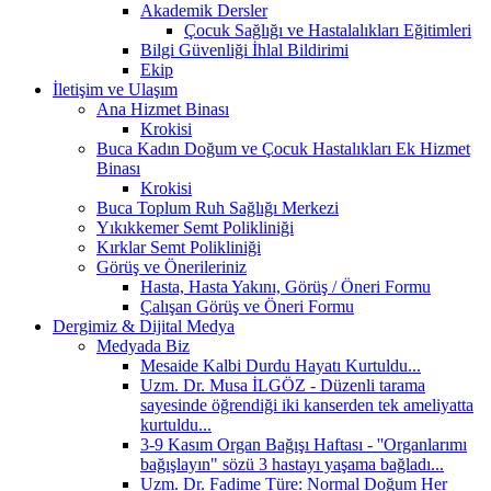
Akademik Dersler
Çocuk Sağlığı ve Hastalalıkları Eğitimleri
Bilgi Güvenliği İhlal Bildirimi
Ekip
İletişim ve Ulaşım
Ana Hizmet Binası
Krokisi
Buca Kadın Doğum ve Çocuk Hastalıkları Ek Hizmet
Binası
Krokisi
Buca Toplum Ruh Sağlığı Merkezi
Yıkıkkemer Semt Polikliniği
Kırklar Semt Polikliniği
Görüş ve Önerileriniz
Hasta, Hasta Yakını, Görüş / Öneri Formu
Çalışan Görüş ve Öneri Formu
Dergimiz & Dijital Medya
Medyada Biz
Mesaide Kalbi Durdu Hayatı Kurtuldu...
Uzm. Dr. Musa İLGÖZ - Düzenli tarama
sayesinde öğrendiği iki kanserden tek ameliyatta
kurtuldu...
3-9 Kasım Organ Bağışı Haftası - ''Organlarımı
bağışlayın" sözü 3 hastayı yaşama bağladı...
Uzm. Dr. Fadime Türe: Normal Doğum Her