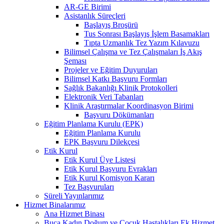
AR-GE Birimi
Asistanlık Süreçleri
Başlayış Broşürü
Tus Sonrası Başlayış İşlem Basamakları
Tıpta Uzmanlık Tez Yazım Kılavuzu
Bilimsel Çalışma ve Tez Çalışmaları İş Akış
Şeması
Projeler ve Eğitim Duyuruları
Bilimsel Katkı Başvuru Formları
Sağlık Bakanlığı Klinik Protokolleri
Elektronik Veri Tabanları
Klinik Araştırmalar Koordinasyon Birimi
Başvuru Dökümanları
Eğitim Planlama Kurulu (EPK)
Eğitim Planlama Kurulu
EPK Başvuru Dilekçesi
Etik Kurul
Etik Kurul Üye Listesi
Etik Kurul Başvuru Evrakları
Etik Kurul Komisyon Kararı
Tez Başvuruları
Süreli Yayınlarımız
Hizmet Binalarımız
Ana Hizmet Binası
Buca Kadın Doğum ve Çocuk Hastalıkları Ek Hizmet