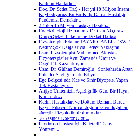
Kadının Hakkıdır...
Doç. Dr. Sedat TAŞ - Her yıl 18 Milyon İnsanı
Kaybediyoruz; Bu Bir Kalp-Damar Hastalığı
Pandemisi Demektir...
2 Yılda 15 Milyon Hastaya Bakıldı...
Endokrinoloji Uzmanımız Dr. Can Akçura -
Dünya Şeker Tüketimine Dikkat Haftası
Fizyoterapist Edanur TAYAR CANLI - ESWT
Nedir? Şok Dalgalarıyla Tedavi Yaklaşımı
Uzm. Fizyoterapist Muhammed Akusta -
Fizyoterapistler Aynı Zamanda Umut ve
Özgürlük Kazandırıyor...
Uzm. Dr. Gülhan Demiroğlu - Sonbaharda Artan
Polenler Sağlığı Tehdit Ediyor...
Ege Bölgesi’nde Kas ve Sinir Biyopsisi Yapan
Tek Hastaneyiz…
Anjiyo Ünitemizin Açıldığı İlk Gün, Bir Hayat
Kurtarıldı…
Kadın Hastalıkları ve Doğum Uzmanı Burcu
Kayılı Pihava - Normal doğum zaten doğal bir
süreçtir. Fizyolojik bir durumdur.
56 Yaşında Doktor Oldu...
Parkinson Hastası İçin Kateterli Tedavi
Yöntemi...