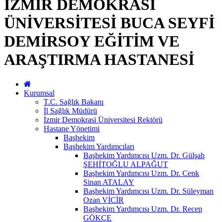
İZMİR DEMOKRASİ
ÜNİVERSİTESİ BUCA SEYFİ
DEMİRSOY EĞİTİM VE
ARAŞTIRMA HASTANESİ
Kurumsal
T.C. Sağlık Bakanı
İl Sağlık Müdürü
İzmir Demokrasi Üniversitesi Rektörü
Hastane Yönetimi
Başhekim
Başhekim Yardımcıları
Başhekim Yardımcısı Uzm. Dr. Gülşah
ŞEHİTOĞLU ALPAĞUT
Başhekim Yardımcısı Uzm. Dr. Cenk
Sinan ATALAY
Başhekim Yardımcısı Uzm. Dr. Süleyman
Ozan VİCİR
Başhekim Yardımcısı Uzm. Dr. Recep
GÖKÇE