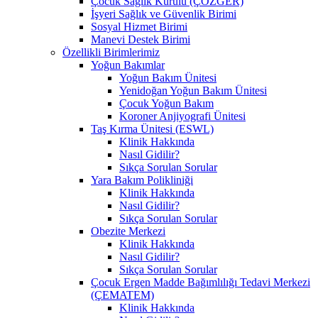
Çocuk Sağlık Kurulu (ÇÖZGER)
İşyeri Sağlık ve Güvenlik Birimi
Sosyal Hizmet Birimi
Manevi Destek Birimi
Özellikli Birimlerimiz
Yoğun Bakımlar
Yoğun Bakım Ünitesi
Yenidoğan Yoğun Bakım Ünitesi
Çocuk Yoğun Bakım
Koroner Anjiyografi Ünitesi
Taş Kırma Ünitesi (ESWL)
Klinik Hakkında
Nasıl Gidilir?
Sıkça Sorulan Sorular
Yara Bakım Polikliniği
Klinik Hakkında
Nasıl Gidilir?
Sıkça Sorulan Sorular
Obezite Merkezi
Klinik Hakkında
Nasıl Gidilir?
Sıkça Sorulan Sorular
Çocuk Ergen Madde Bağımlılığı Tedavi Merkezi
(ÇEMATEM)
Klinik Hakkında