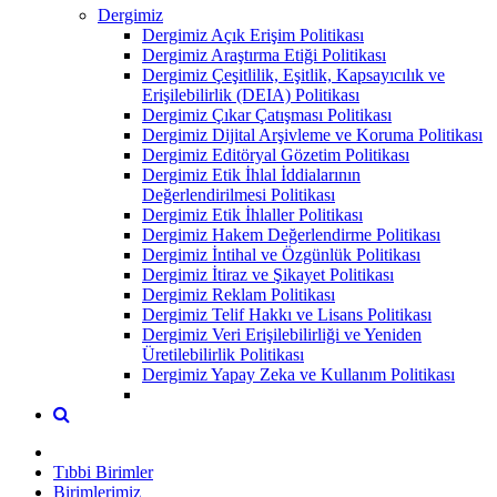
Dergimiz
Dergimiz Açık Erişim Politikası
Dergimiz Araştırma Etiği Politikası
Dergimiz Çeşitlilik, Eşitlik, Kapsayıcılık ve
Erişilebilirlik (DEIA) Politikası
Dergimiz Çıkar Çatışması Politikası
Dergimiz Dijital Arşivleme ve Koruma Politikası
Dergimiz Editöryal Gözetim Politikası
Dergimiz Etik İhlal İddialarının
Değerlendirilmesi Politikası
Dergimiz Etik İhlaller Politikası
Dergimiz Hakem Değerlendirme Politikası
Dergimiz İntihal ve Özgünlük Politikası
Dergimiz İtiraz ve Şikayet Politikası
Dergimiz Reklam Politikası
Dergimiz Telif Hakkı ve Lisans Politikası
Dergimiz Veri Erişilebilirliği ve Yeniden
Üretilebilirlik Politikası
Dergimiz Yapay Zeka ve Kullanım Politikası
Tıbbi Birimler
Birimlerimiz