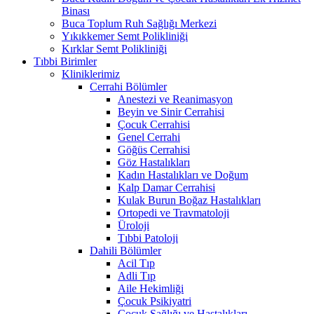
Binası
Buca Toplum Ruh Sağlığı Merkezi
Yıkıkkemer Semt Polikliniği
Kırklar Semt Polikliniği
Tıbbi Birimler
Kliniklerimiz
Cerrahi Bölümler
Anestezi ve Reanimasyon
Beyin ve Sinir Cerrahisi
Çocuk Cerrahisi
Genel Cerrahi
Göğüs Cerrahisi
Göz Hastalıkları
Kadın Hastalıkları ve Doğum
Kalp Damar Cerrahisi
Kulak Burun Boğaz Hastalıkları
Ortopedi ve Travmatoloji
Üroloji
Tıbbi Patoloji
Dahili Bölümler
Acil Tıp
Adli Tıp
Aile Hekimliği
Çocuk Psikiyatri
Çocuk Sağlığı ve Hastalıkları