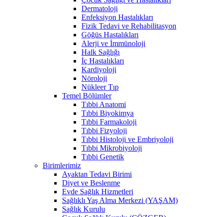
Dermatoloji
Enfeksiyon Hastalıkları
Fizik Tedavi ve Rehabilitasyon
Göğüs Hastalıkları
Alerji ve İmmünoloji
Halk Sağlığı
İç Hastalıkları
Kardiyoloji
Nöroloji
Nükleer Tıp
Temel Bölümler
Tıbbi Anatomi
Tıbbi Biyokimya
Tıbbi Farmakoloji
Tıbbi Fizyoloji
Tıbbi Histoloji ve Embriyoloji
Tıbbi Mikrobiyoloji
Tıbbi Genetik
Birimlerimiz
Ayaktan Tedavi Birimi
Diyet ve Beslenme
Evde Sağlık Hizmetleri
Sağlıklı Yaş Alma Merkezi (YAŞAM)
Sağlık Kurulu