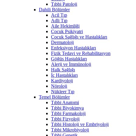
Tıbbi Patoloji
Dahili Bölümler
Acil Tıp
Adli Tıp
Aile Hekimliği
Çocuk Psikiyatri
Çocuk Sağlığı ve Hastalıkları
Dermatoloji
Enfeksiyon Hastalıkları
Fizik Tedavi ve Rehabilitasyon
Göğüs Hastalıkları
Alerji ve İmmünoloji
Halk Sağlığı
İç Hastalıkları
Kardiyoloji
Nöroloji
Nükleer Tıp
Temel Bölümler
Tıbbi Anatomi
Tıbbi Biyokimya
Tıbbi Farmakoloji
Tıbbi Fizyoloji
Tıbbi Histoloji ve Embriyoloji
Tıbbi Mikrobiyoloji
Tıbbi Genetik