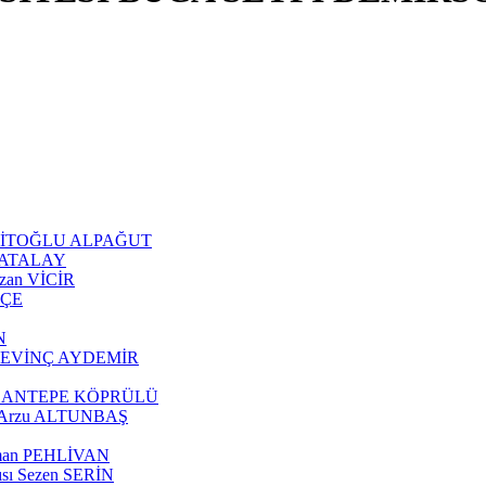
 ŞEHİTOĞLU ALPAĞUT
an ATALAY
Ozan VİCİR
KÇE
N
tül SEVİNÇ AYDEMİR
z ÇOBANTEPE KÖPRÜLÜ
ısı Arzu ALTUNBAŞ
eyman PEHLİVAN
cısı Sezen SERİN