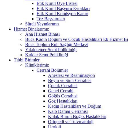
Etik Kurul Üye Listesi
Etik Kurul Başvuru Evrakları
Etik Kurul Komisyon Kararı
Tez Başvuruları
Süreli Yayınlarımız
Hizmet Binalarımız
Ana Hizmet Binası
Buca Kadın Doğum ve Çocuk Hastalıkları Ek Hizmet Bi
Buca Toplum Ruh Sağlığı Merkezi
Yıkıkkemer Semt Polikliniği
Kırklar Semt Polikliniği
Tıbbi Birimler
Kliniklerimiz
Cerrahi Bölümler
Anestezi ve Reanimasyon
Beyin ve Sinir Cerrahisi
Çocuk Cerrahisi
Genel Cerrahi
Göğüs Cerrahisi
Göz Hastalıkları
Kadın Hastalıkları ve Doğum
Kalp Damar Cerrahisi
Kulak Burun Boğaz Hastalıkları
Ortopedi ve Travmatoloji
Üroloji