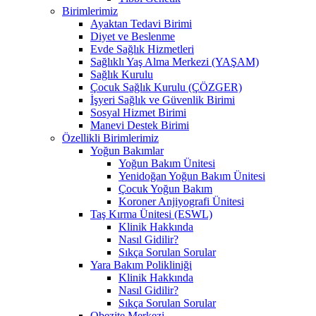
Birimlerimiz
Ayaktan Tedavi Birimi
Diyet ve Beslenme
Evde Sağlık Hizmetleri
Sağlıklı Yaş Alma Merkezi (YAŞAM)
Sağlık Kurulu
Çocuk Sağlık Kurulu (ÇÖZGER)
İşyeri Sağlık ve Güvenlik Birimi
Sosyal Hizmet Birimi
Manevi Destek Birimi
Özellikli Birimlerimiz
Yoğun Bakımlar
Yoğun Bakım Ünitesi
Yenidoğan Yoğun Bakım Ünitesi
Çocuk Yoğun Bakım
Koroner Anjiyografi Ünitesi
Taş Kırma Ünitesi (ESWL)
Klinik Hakkında
Nasıl Gidilir?
Sıkça Sorulan Sorular
Yara Bakım Polikliniği
Klinik Hakkında
Nasıl Gidilir?
Sıkça Sorulan Sorular
Obezite Merkezi