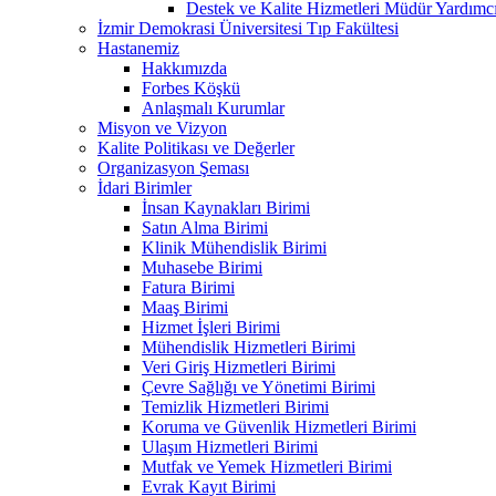
Destek ve Kalite Hizmetleri Müdür Yar
İzmir Demokrasi Üniversitesi Tıp Fakültesi
Hastanemiz
Hakkımızda
Forbes Köşkü
Anlaşmalı Kurumlar
Misyon ve Vizyon
Kalite Politikası ve Değerler
Organizasyon Şeması
İdari Birimler
İnsan Kaynakları Birimi
Satın Alma Birimi
Klinik Mühendislik Birimi
Muhasebe Birimi
Fatura Birimi
Maaş Birimi
Hizmet İşleri Birimi
Mühendislik Hizmetleri Birimi
Veri Giriş Hizmetleri Birimi
Çevre Sağlığı ve Yönetimi Birimi
Temizlik Hizmetleri Birimi
Koruma ve Güvenlik Hizmetleri Birimi
Ulaşım Hizmetleri Birimi
Mutfak ve Yemek Hizmetleri Birimi
Evrak Kayıt Birimi