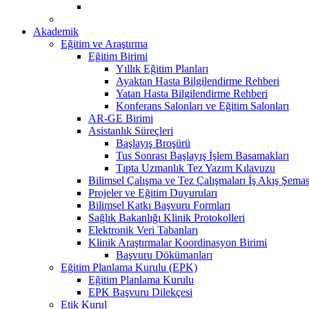
Akademik
Eğitim ve Araştırma
Eğitim Birimi
Yıllık Eğitim Planları
Ayaktan Hasta Bilgilendirme Rehberi
Yatan Hasta Bilgilendirme Rehberi
Konferans Salonları ve Eğitim Salonları
AR-GE Birimi
Asistanlık Süreçleri
Başlayış Broşürü
Tus Sonrası Başlayış İşlem Basamakları
Tıpta Uzmanlık Tez Yazım Kılavuzu
Bilimsel Çalışma ve Tez Çalışmaları İş Akış Şemas
Projeler ve Eğitim Duyuruları
Bilimsel Katkı Başvuru Formları
Sağlık Bakanlığı Klinik Protokolleri
Elektronik Veri Tabanları
Klinik Araştırmalar Koordinasyon Birimi
Başvuru Dökümanları
Eğitim Planlama Kurulu (EPK)
Eğitim Planlama Kurulu
EPK Başvuru Dilekçesi
Etik Kurul