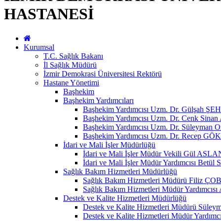
HASTANESİ
Kurumsal
T.C. Sağlık Bakanı
İl Sağlık Müdürü
İzmir Demokrasi Üniversitesi Rektörü
Hastane Yönetimi
Başhekim
Başhekim Yardımcıları
Başhekim Yardımcısı Uzm. Dr. Gülşah
Başhekim Yardımcısı Uzm. Dr. Cenk Sin
Başhekim Yardımcısı Uzm. Dr. Süleyman 
Başhekim Yardımcısı Uzm. Dr. Recep GÖ
İdari ve Mali İşler Müdürlüğü
İdari ve Mali İşler Müdür Vekili Gül ASLA
İdari ve Mali İşler Müdür Yardımcısı Be
Sağlık Bakım Hizmetleri Müdürlüğü
Sağlık Bakım Hizmetleri Müdürü Fili
Sağlık Bakım Hizmetleri Müdür Yardımc
Destek ve Kalite Hizmetleri Müdürlüğü
Destek ve Kalite Hizmetleri Müdürü Sül
Destek ve Kalite Hizmetleri Müdür Yardım