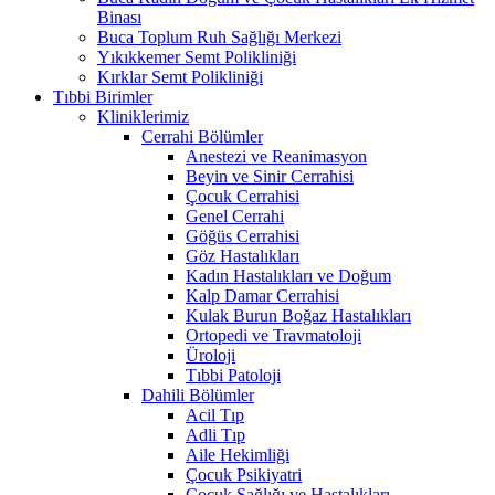
Binası
Buca Toplum Ruh Sağlığı Merkezi
Yıkıkkemer Semt Polikliniği
Kırklar Semt Polikliniği
Tıbbi Birimler
Kliniklerimiz
Cerrahi Bölümler
Anestezi ve Reanimasyon
Beyin ve Sinir Cerrahisi
Çocuk Cerrahisi
Genel Cerrahi
Göğüs Cerrahisi
Göz Hastalıkları
Kadın Hastalıkları ve Doğum
Kalp Damar Cerrahisi
Kulak Burun Boğaz Hastalıkları
Ortopedi ve Travmatoloji
Üroloji
Tıbbi Patoloji
Dahili Bölümler
Acil Tıp
Adli Tıp
Aile Hekimliği
Çocuk Psikiyatri
Çocuk Sağlığı ve Hastalıkları