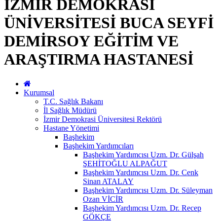
İZMİR DEMOKRASİ
ÜNİVERSİTESİ BUCA SEYFİ
DEMİRSOY EĞİTİM VE
ARAŞTIRMA HASTANESİ
Kurumsal
T.C. Sağlık Bakanı
İl Sağlık Müdürü
İzmir Demokrasi Üniversitesi Rektörü
Hastane Yönetimi
Başhekim
Başhekim Yardımcıları
Başhekim Yardımcısı Uzm. Dr. Gülşah
ŞEHİTOĞLU ALPAĞUT
Başhekim Yardımcısı Uzm. Dr. Cenk
Sinan ATALAY
Başhekim Yardımcısı Uzm. Dr. Süleyman
Ozan VİCİR
Başhekim Yardımcısı Uzm. Dr. Recep
GÖKÇE