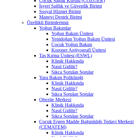
Çocuk Sağlık Kurulu (ÇÖZGER)
İşyeri Sağlık ve Güvenlik Birimi
Sosyal Hizmet Birimi
Manevi Destek Birimi
Özellikli Birimlerimiz
Yoğun Bakımlar
Yoğun Bakım Ünitesi
Yenidoğan Yoğun Bakım Ünitesi
Çocuk Yoğun Bakım
Koroner Anjiyografi Ünitesi
Taş Kırma Ünitesi (ESWL)
Klinik Hakkında
Nasıl Gidilir?
Sıkça Sorulan Sorular
Yara Bakım Polikliniği
Klinik Hakkında
Nasıl Gidilir?
Sıkça Sorulan Sorular
Obezite Merkezi
Klinik Hakkında
Nasıl Gidilir?
Sıkça Sorulan Sorular
Çocuk Ergen Madde Bağımlılığı Tedavi Merkezi
(ÇEMATEM)
Klinik Hakkında