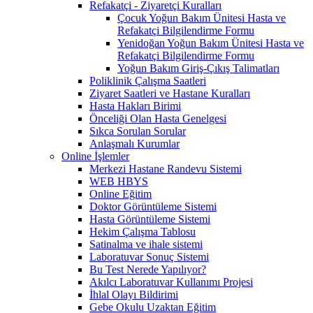
Refakatçi - Ziyaretçi Kuralları
Çocuk Yoğun Bakım Ünitesi Hasta ve
Refakatçi Bilgilendirme Formu
Yenidoğan Yoğun Bakım Ünitesi Hasta ve
Refakatçi Bilgilendirme Formu
Yoğun Bakım Giriş-Çıkış Talimatları
Poliklinik Çalışma Saatleri
Ziyaret Saatleri ve Hastane Kuralları
Hasta Hakları Birimi
Önceliği Olan Hasta Genelgesi
Sıkca Sorulan Sorular
Anlaşmalı Kurumlar
Online İşlemler
Merkezi Hastane Randevu Sistemi
WEB HBYS
Online Eğitim
Doktor Görüntüleme Sistemi
Hasta Görüntüleme Sistemi
Hekim Çalışma Tablosu
Satinalma ve ihale sistemi
Laboratuvar Sonuç Sistemi
Bu Test Nerede Yapılıyor?
Akılcı Laboratuvar Kullanımı Projesi
İhlal Olayı Bildirimi
Gebe Okulu Uzaktan Eğitim