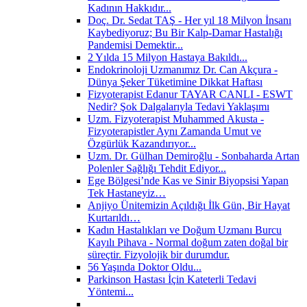
Kadının Hakkıdır...
Doç. Dr. Sedat TAŞ - Her yıl 18 Milyon İnsanı
Kaybediyoruz; Bu Bir Kalp-Damar Hastalığı
Pandemisi Demektir...
2 Yılda 15 Milyon Hastaya Bakıldı...
Endokrinoloji Uzmanımız Dr. Can Akçura -
Dünya Şeker Tüketimine Dikkat Haftası
Fizyoterapist Edanur TAYAR CANLI - ESWT
Nedir? Şok Dalgalarıyla Tedavi Yaklaşımı
Uzm. Fizyoterapist Muhammed Akusta -
Fizyoterapistler Aynı Zamanda Umut ve
Özgürlük Kazandırıyor...
Uzm. Dr. Gülhan Demiroğlu - Sonbaharda Artan
Polenler Sağlığı Tehdit Ediyor...
Ege Bölgesi’nde Kas ve Sinir Biyopsisi Yapan
Tek Hastaneyiz…
Anjiyo Ünitemizin Açıldığı İlk Gün, Bir Hayat
Kurtarıldı…
Kadın Hastalıkları ve Doğum Uzmanı Burcu
Kayılı Pihava - Normal doğum zaten doğal bir
süreçtir. Fizyolojik bir durumdur.
56 Yaşında Doktor Oldu...
Parkinson Hastası İçin Kateterli Tedavi
Yöntemi...