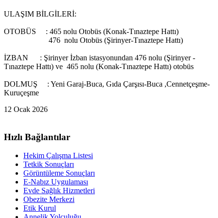
ULAŞIM BİLGİLERİ
:
OTOBÜS : 465 nolu Otobüs (Konak-Tınaztepe Hattı)
476 nolu Otobüs (Şirinyer-Tınaztepe Hattı)
İZBAN : Şirinyer İzban istasyonundan 476 nolu (Şirinyer -
Tınaztepe Hattı) ve 465 nolu (Konak-Tınaztepe Hattı) otobüs
DOLMUŞ : Yeni Garaj-Buca, Gıda Çarşısı-Buca ,Cennetçeşme-
Kuruçeşme
12 Ocak 2026
Hızlı Bağlantılar
Hekim Çalışma Listesi
Tetkik Sonuçları
Görüntüleme Sonuçları
E-Nabız Uygulaması
Evde Sağlık Hizmetleri
Obezite Merkezi
Etik Kurul
Annelik Yolculuğu