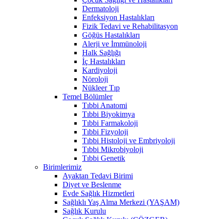
Dermatoloji
Enfeksiyon Hastalıkları
Fizik Tedavi ve Rehabilitasyon
Göğüs Hastalıkları
Alerji ve İmmünoloji
Halk Sağlığı
İç Hastalıkları
Kardiyoloji
Nöroloji
Nükleer Tıp
Temel Bölümler
Tıbbi Anatomi
Tıbbi Biyokimya
Tıbbi Farmakoloji
Tıbbi Fizyoloji
Tıbbi Histoloji ve Embriyoloji
Tıbbi Mikrobiyoloji
Tıbbi Genetik
Birimlerimiz
Ayaktan Tedavi Birimi
Diyet ve Beslenme
Evde Sağlık Hizmetleri
Sağlıklı Yaş Alma Merkezi (YAŞAM)
Sağlık Kurulu