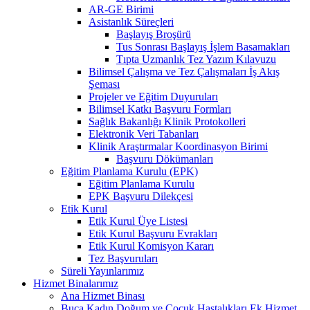
AR-GE Birimi
Asistanlık Süreçleri
Başlayış Broşürü
Tus Sonrası Başlayış İşlem Basamakları
Tıpta Uzmanlık Tez Yazım Kılavuzu
Bilimsel Çalışma ve Tez Çalışmaları İş Akış
Şeması
Projeler ve Eğitim Duyuruları
Bilimsel Katkı Başvuru Formları
Sağlık Bakanlığı Klinik Protokolleri
Elektronik Veri Tabanları
Klinik Araştırmalar Koordinasyon Birimi
Başvuru Dökümanları
Eğitim Planlama Kurulu (EPK)
Eğitim Planlama Kurulu
EPK Başvuru Dilekçesi
Etik Kurul
Etik Kurul Üye Listesi
Etik Kurul Başvuru Evrakları
Etik Kurul Komisyon Kararı
Tez Başvuruları
Süreli Yayınlarımız
Hizmet Binalarımız
Ana Hizmet Binası
Buca Kadın Doğum ve Çocuk Hastalıkları Ek Hizmet