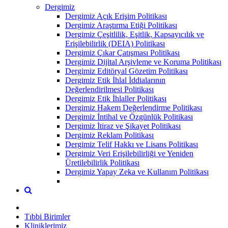
Dergimiz
Dergimiz Açık Erişim Politikası
Dergimiz Araştırma Etiği Politikası
Dergimiz Çeşitlilik, Eşitlik, Kapsayıcılık ve
Erişilebilirlik (DEIA) Politikası
Dergimiz Çıkar Çatışması Politikası
Dergimiz Dijital Arşivleme ve Koruma Politikası
Dergimiz Editöryal Gözetim Politikası
Dergimiz Etik İhlal İddialarının
Değerlendirilmesi Politikası
Dergimiz Etik İhlaller Politikası
Dergimiz Hakem Değerlendirme Politikası
Dergimiz İntihal ve Özgünlük Politikası
Dergimiz İtiraz ve Şikayet Politikası
Dergimiz Reklam Politikası
Dergimiz Telif Hakkı ve Lisans Politikası
Dergimiz Veri Erişilebilirliği ve Yeniden
Üretilebilirlik Politikası
Dergimiz Yapay Zeka ve Kullanım Politikası
Tıbbi Birimler
Kliniklerimiz