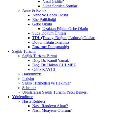
Nasıl Gidilir?
Sıkça Sorulan Sorular
Anne & Bebek
Anne ve Bebek Dostu
Ebe Polikliniği
Gebe Okulu
Uzaktan Eğitim Gebe Okulu
Suda Doğum Ünitesi
TDL (Travay, Doğum, Lohusa) Odaları
Doğum İstatistiklerimiz
Emzirme Danışmanlığı
Sağlık Turizmi
Sağlık Turizmi Birimi
Doç. Dr. Kamil Yamak
Doç. Dr. Hakan GÜLMEZ
Güliz KAYGI
Hakkımızda
İletişim
Sağlık Hizmetleri ve Hekimler
Şehrimiz
Uluslararası Sağlık Turizmi Yetki Belgesi
Yönlendirme
Hasta Rehberi
Nasıl Randevu Alınır?
Nasıl Muayene Olurum?