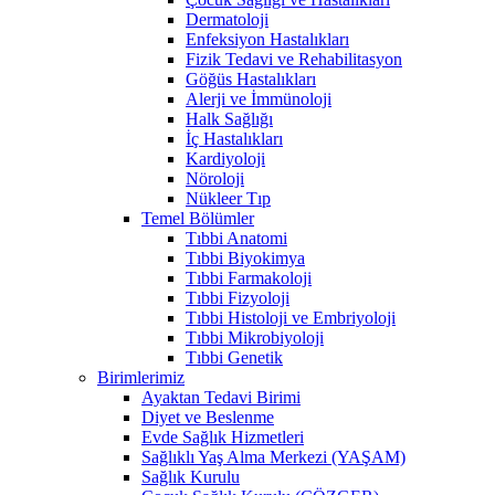
Dermatoloji
Enfeksiyon Hastalıkları
Fizik Tedavi ve Rehabilitasyon
Göğüs Hastalıkları
Alerji ve İmmünoloji
Halk Sağlığı
İç Hastalıkları
Kardiyoloji
Nöroloji
Nükleer Tıp
Temel Bölümler
Tıbbi Anatomi
Tıbbi Biyokimya
Tıbbi Farmakoloji
Tıbbi Fizyoloji
Tıbbi Histoloji ve Embriyoloji
Tıbbi Mikrobiyoloji
Tıbbi Genetik
Birimlerimiz
Ayaktan Tedavi Birimi
Diyet ve Beslenme
Evde Sağlık Hizmetleri
Sağlıklı Yaş Alma Merkezi (YAŞAM)
Sağlık Kurulu