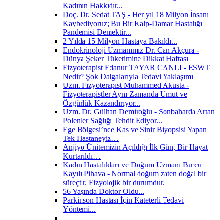
Kadının Hakkıdır...
Doç. Dr. Sedat TAŞ - Her yıl 18 Milyon İnsanı
Kaybediyoruz; Bu Bir Kalp-Damar Hastalığı
Pandemisi Demektir...
2 Yılda 15 Milyon Hastaya Bakıldı...
Endokrinoloji Uzmanımız Dr. Can Akçura -
Dünya Şeker Tüketimine Dikkat Haftası
Fizyoterapist Edanur TAYAR CANLI - ESWT
Nedir? Şok Dalgalarıyla Tedavi Yaklaşımı
Uzm. Fizyoterapist Muhammed Akusta -
Fizyoterapistler Aynı Zamanda Umut ve
Özgürlük Kazandırıyor...
Uzm. Dr. Gülhan Demiroğlu - Sonbaharda Artan
Polenler Sağlığı Tehdit Ediyor...
Ege Bölgesi’nde Kas ve Sinir Biyopsisi Yapan
Tek Hastaneyiz…
Anjiyo Ünitemizin Açıldığı İlk Gün, Bir Hayat
Kurtarıldı…
Kadın Hastalıkları ve Doğum Uzmanı Burcu
Kayılı Pihava - Normal doğum zaten doğal bir
süreçtir. Fizyolojik bir durumdur.
56 Yaşında Doktor Oldu...
Parkinson Hastası İçin Kateterli Tedavi
Yöntemi...