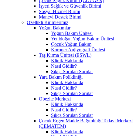
Çocuk Sağlık Kurulu (ÇÖZGER)
İşyeri Sağlık ve Güvenlik Birimi
Sosyal Hizmet Birimi
Manevi Destek Birimi
Özellikli Birimlerimiz
Yoğun Bakımlar
Yoğun Bakım Ünitesi
Yenidoğan Yoğun Bakım Ünitesi
Çocuk Yoğun Bakım
Koroner Anjiyografi Ünitesi
Taş Kırma Ünitesi (ESWL)
Klinik Hakkında
Nasıl Gidilir?
Sıkça Sorulan Sorular
Yara Bakım Polikliniği
Klinik Hakkında
Nasıl Gidilir?
Sıkça Sorulan Sorular
Obezite Merkezi
Klinik Hakkında
Nasıl Gidilir?
Sıkça Sorulan Sorular
Çocuk Ergen Madde Bağımlılığı Tedavi Merkezi
(ÇEMATEM)
Klinik Hakkında