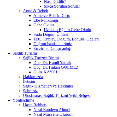
Nasıl Gidilir?
Sıkça Sorulan Sorular
Anne & Bebek
Anne ve Bebek Dostu
Ebe Polikliniği
Gebe Okulu
Uzaktan Eğitim Gebe Okulu
Suda Doğum Ünitesi
TDL (Travay, Doğum, Lohusa) Odaları
Doğum İstatistiklerimiz
Emzirme Danışmanlığı
Sağlık Turizmi
Sağlık Turizmi Birimi
Doç. Dr. Kamil Yamak
Doç. Dr. Hakan GÜLMEZ
Güliz KAYGI
Hakkımızda
İletişim
Sağlık Hizmetleri ve Hekimler
Şehrimiz
Uluslararası Sağlık Turizmi Yetki Belgesi
Yönlendirme
Hasta Rehberi
Nasıl Randevu Alınır?
Nasıl Muayene Olurum?