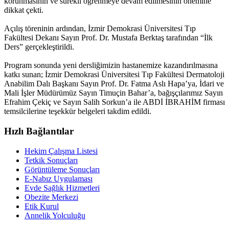
korunmasının ve sürekli öğrenmeye devam edilmesinin önemine
dikkat çekti.
Açılış töreninin ardından, İzmir Demokrasi Üniversitesi Tıp
Fakültesi Dekanı Sayın Prof. Dr. Mustafa Berktaş tarafından “İlk
Ders” gerçekleştirildi.
Program sonunda yeni dersliğimizin hastanemize kazandırılmasına
katkı sunan; İzmir Demokrasi Üniversitesi Tıp Fakültesi Dermatoloji
Anabilim Dalı Başkanı Sayın Prof. Dr. Fatma Aslı Hapa’ya, İdari ve
Mali İşler Müdürümüz Sayın Timuçin Bahar’a, bağışçılarımız Sayın
Efrahim Çekiç ve Sayın Salih Sorkun’a ile ABDİ İBRAHİM firması
temsilcilerine teşekkür belgeleri takdim edildi.
Hızlı Bağlantılar
Hekim Çalışma Listesi
Tetkik Sonuçları
Görüntüleme Sonuçları
E-Nabız Uygulaması
Evde Sağlık Hizmetleri
Obezite Merkezi
Etik Kurul
Annelik Yolculuğu