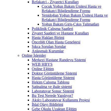
Refakatçi - Ziyaretçi Kuralları
Çocuk Yoğun Bakım Ünitesi Hasta ve
Refakatçi Bilgilendirme Formu
Yenidoğan Yoğun Bakım Ünitesi Hasta ve
Refakatçi Bilgilendirme Formu
Yoğun Bakım Giriş-Çıkış Talimatları
Poliklinik Çalışma Saatleri
Ziyaret Saatleri ve Hastane Kuralları
Hasta Hakları Birimi
Önceliği Olan Hasta Genelgesi
Sıkca Sorulan Sorular
Anlaşmalı Kurumlar
Online İşlemler
Merkezi Hastane Randevu Sistemi
WEB HBYS
Online Eğitim
Doktor Görüntüleme Sistemi
Hasta Görüntüleme Sistemi
Hekim Çalışma Tablosu
Satinalma ve ihale sistemi
Laboratuvar Sonuç Sistemi
Bu Test Nerede Yapılıyor?
Akılcı Laboratuvar Kullanımı Projesi
İhlal Olayı Bildirimi
Gebe Okulu Uzaktan Eğitim