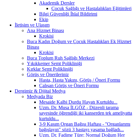
Akademik Dersler
Çocuk Sağlığı ve Hastalalıkları Eğitimleri
Bilgi Güvenliği İhlal Bildirimi
Ekip
İletişim ve Ulaşım
Ana Hizmet Binası
Krokisi
Buca Kadın Doğum ve Çocuk Hastalıkları Ek Hizmet
Binası
Krokisi
Buca Toplum Ruh Sağlığı Merkezi
Yıkıkkemer Semt Polikliniği
Kırklar Semt Polikliniği
Görüş ve Önerileriniz
Hasta, Hasta Yakını, Görüş / Öneri Formu
Çalışan Görüş ve Öneri Formu
Dergimiz & Dijital Medya
Medyada Biz
Mesaide Kalbi Durdu Hayatı Kurtuldu...
Uzm. Dr. Musa İLGÖZ - Düzenli tarama
sayesinde öğrendiği iki kanserden tek ameliyatta
kurtuldu...
3-9 Kasım Organ Bağışı Haftası - ''Organlarımı
bağışlayın" sözü 3 hastayı yaşama bağladı...
Uzm. Dr. Fadime Türe: Normal Doğum Her