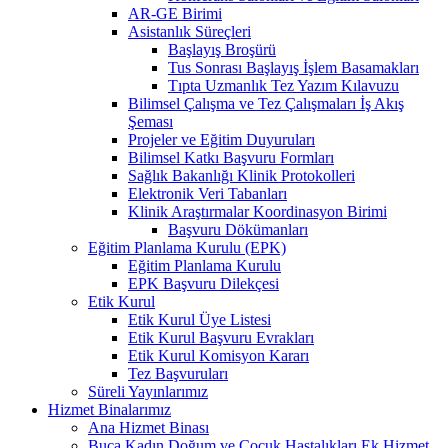
AR-GE Birimi
Asistanlık Süreçleri
Başlayış Broşürü
Tus Sonrası Başlayış İşlem Basamakları
Tıpta Uzmanlık Tez Yazım Kılavuzu
Bilimsel Çalışma ve Tez Çalışmaları İş Akış
Şeması
Projeler ve Eğitim Duyuruları
Bilimsel Katkı Başvuru Formları
Sağlık Bakanlığı Klinik Protokolleri
Elektronik Veri Tabanları
Klinik Araştırmalar Koordinasyon Birimi
Başvuru Dökümanları
Eğitim Planlama Kurulu (EPK)
Eğitim Planlama Kurulu
EPK Başvuru Dilekçesi
Etik Kurul
Etik Kurul Üye Listesi
Etik Kurul Başvuru Evrakları
Etik Kurul Komisyon Kararı
Tez Başvuruları
Süreli Yayınlarımız
Hizmet Binalarımız
Ana Hizmet Binası
Buca Kadın Doğum ve Çocuk Hastalıkları Ek Hizmet