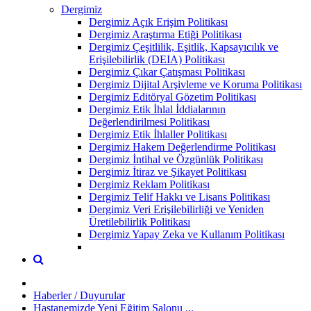
Dergimiz
Dergimiz Açık Erişim Politikası
Dergimiz Araştırma Etiği Politikası
Dergimiz Çeşitlilik, Eşitlik, Kapsayıcılık ve
Erişilebilirlik (DEIA) Politikası
Dergimiz Çıkar Çatışması Politikası
Dergimiz Dijital Arşivleme ve Koruma Politikası
Dergimiz Editöryal Gözetim Politikası
Dergimiz Etik İhlal İddialarının
Değerlendirilmesi Politikası
Dergimiz Etik İhlaller Politikası
Dergimiz Hakem Değerlendirme Politikası
Dergimiz İntihal ve Özgünlük Politikası
Dergimiz İtiraz ve Şikayet Politikası
Dergimiz Reklam Politikası
Dergimiz Telif Hakkı ve Lisans Politikası
Dergimiz Veri Erişilebilirliği ve Yeniden
Üretilebilirlik Politikası
Dergimiz Yapay Zeka ve Kullanım Politikası
Haberler / Duyurular
Hastanemizde Yeni Eğitim Salonu ...