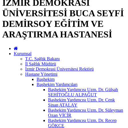
İZMİR DEMOKRASİ
ÜNİVERSİTESİ BUCA SEYFİ
DEMİRSOY EĞİTİM VE
ARAŞTIRMA HASTANESİ
Kurumsal
T.C. Sağlık Bakanı
İl Sağlık Müdürü
İzmir Demokrasi Üniversitesi Rektörü
Hastane Yönetimi
Başhekim
Başhekim Yardımcıları
Başhekim Yardımcısı Uzm. Dr. Gülşah
ŞEHİTOĞLU ALPAĞUT
Başhekim Yardımcısı Uzm. Dr. Cenk
Sinan ATALAY
Başhekim Yardımcısı Uzm. Dr. Süleyman
Ozan VİCİR
Başhekim Yardımcısı Uzm. Dr. Recep
GÖKÇE