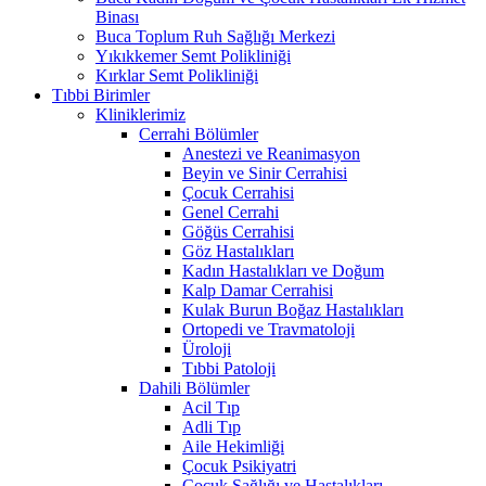
Binası
Buca Toplum Ruh Sağlığı Merkezi
Yıkıkkemer Semt Polikliniği
Kırklar Semt Polikliniği
Tıbbi Birimler
Kliniklerimiz
Cerrahi Bölümler
Anestezi ve Reanimasyon
Beyin ve Sinir Cerrahisi
Çocuk Cerrahisi
Genel Cerrahi
Göğüs Cerrahisi
Göz Hastalıkları
Kadın Hastalıkları ve Doğum
Kalp Damar Cerrahisi
Kulak Burun Boğaz Hastalıkları
Ortopedi ve Travmatoloji
Üroloji
Tıbbi Patoloji
Dahili Bölümler
Acil Tıp
Adli Tıp
Aile Hekimliği
Çocuk Psikiyatri
Çocuk Sağlığı ve Hastalıkları