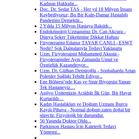
Kadının Hakkıdır...
Doç. Dr. Sedat TAŞ - Her yıl 18 Milyon İnsanı
Kaybediyoruz; Bu Bir Kalp-Damar Hastalığı
Pandemisi Demektir...
2 Yılda 15 Milyon Hastaya Bakıldı...
Endokrinoloji Uzmanımız Dr. Can Akçura -
Dünya Şeker Tüketimine Dikkat Haftası
Fizyoterapist Edanur TAYAR CANLI - ESWT
Nedir? Şok Dalgalarıyla Tedavi Yaklaşımı
Uzm. Fizyoterapist Muhammed Akusta -
Fizyoterapistler Aynı Zamanda Umut ve
Özgürlük Kazandırıyor...
Uzm. Dr. Gülhan Demiroğlu - Sonbaharda Artan
Polenler Sağlığı Tehdit Ediyor...
Ege Bölgesi’nde Kas ve Sinir Biyopsisi Yapan
Tek Hastaneyiz…
Anjiyo Ünitemizin Açıldığı İlk Gün, Bir Hayat
Kurtarıldı…
Kadın Hastalıkları ve Doğum Uzmanı Burcu
Kayılı Pihava - Normal doğum zaten doğal bir
süreçtir. Fizyolojik bir durumdur.
56 Yaşında Doktor Oldu...
Parkinson Hastası İçin Kateterli Tedavi
Yöntemi...