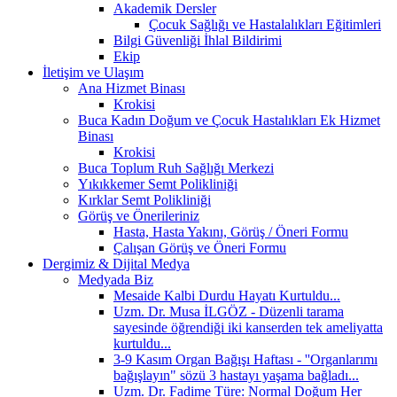
Akademik Dersler
Çocuk Sağlığı ve Hastalalıkları Eğitimleri
Bilgi Güvenliği İhlal Bildirimi
Ekip
İletişim ve Ulaşım
Ana Hizmet Binası
Krokisi
Buca Kadın Doğum ve Çocuk Hastalıkları Ek Hizmet
Binası
Krokisi
Buca Toplum Ruh Sağlığı Merkezi
Yıkıkkemer Semt Polikliniği
Kırklar Semt Polikliniği
Görüş ve Önerileriniz
Hasta, Hasta Yakını, Görüş / Öneri Formu
Çalışan Görüş ve Öneri Formu
Dergimiz & Dijital Medya
Medyada Biz
Mesaide Kalbi Durdu Hayatı Kurtuldu...
Uzm. Dr. Musa İLGÖZ - Düzenli tarama
sayesinde öğrendiği iki kanserden tek ameliyatta
kurtuldu...
3-9 Kasım Organ Bağışı Haftası - ''Organlarımı
bağışlayın" sözü 3 hastayı yaşama bağladı...
Uzm. Dr. Fadime Türe: Normal Doğum Her