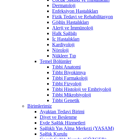
Dermatoloji
Enfeksiyon Hastalıkları
Fizik Tedavi ve Rehabilitasyon
Göğüs Hastalıkları
Alerji ve İmmünoloji
Halk Sağlığı
İç Hastalıkları
Kardiyoloji
Nöroloji
Nükleer Tıp
Temel Bölümler
Tıbbi Anatomi
Tıbbi Biyokimya
Tıbbi Farmakoloji
Tıbbi Fizyoloji
Tıbbi Histoloji ve Embriyoloji
Tıbbi Mikrobiyoloji
Tıbbi Genetik
Birimlerimiz
Ayaktan Tedavi Birimi
Diyet ve Beslenme
Evde Sağlık Hizmetleri
Sağlıklı Yaş Alma Merkezi (YAŞAM)
Sağlık Kurulu