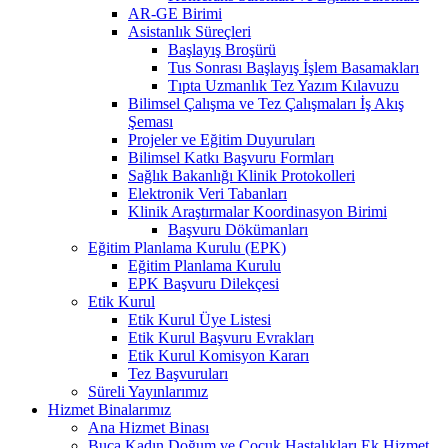
AR-GE Birimi
Asistanlık Süreçleri
Başlayış Broşürü
Tus Sonrası Başlayış İşlem Basamakları
Tıpta Uzmanlık Tez Yazım Kılavuzu
Bilimsel Çalışma ve Tez Çalışmaları İş Akış
Şeması
Projeler ve Eğitim Duyuruları
Bilimsel Katkı Başvuru Formları
Sağlık Bakanlığı Klinik Protokolleri
Elektronik Veri Tabanları
Klinik Araştırmalar Koordinasyon Birimi
Başvuru Dökümanları
Eğitim Planlama Kurulu (EPK)
Eğitim Planlama Kurulu
EPK Başvuru Dilekçesi
Etik Kurul
Etik Kurul Üye Listesi
Etik Kurul Başvuru Evrakları
Etik Kurul Komisyon Kararı
Tez Başvuruları
Süreli Yayınlarımız
Hizmet Binalarımız
Ana Hizmet Binası
Buca Kadın Doğum ve Çocuk Hastalıkları Ek Hizmet