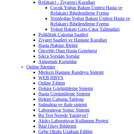
Refakatçi - Ziyaretçi Kuralları
Çocuk Yoğun Bakım Ünitesi Hasta ve
Refakatçi Bilgilendirme Formu
Yenidoğan Yoğun Bakım Ünitesi Hasta ve
Refakatçi Bilgilendirme Formu
Yoğun Bakım Giriş-Çıkış Talimatları
Poliklinik Çalışma Saatleri
Ziyaret Saatleri ve Hastane Kuralları
Hasta Hakları Birimi
Önceliği Olan Hasta Genelgesi
Sıkca Sorulan Sorular
Anlaşmalı Kurumlar
Online İşlemler
Merkezi Hastane Randevu Sistemi
WEB HBYS
Online Eğitim
Doktor Görüntüleme Sistemi
Hasta Görüntüleme Sistemi
Hekim Çalışma Tablosu
Satinalma ve ihale sistemi
Laboratuvar Sonuç Sistemi
Bu Test Nerede Yapılıyor?
Akılcı Laboratuvar Kullanımı Projesi
İhlal Olayı Bildirimi
Gebe Okulu Uzaktan Eğitim