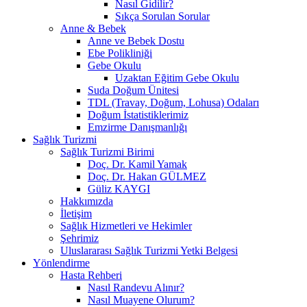
Nasıl Gidilir?
Sıkça Sorulan Sorular
Anne & Bebek
Anne ve Bebek Dostu
Ebe Polikliniği
Gebe Okulu
Uzaktan Eğitim Gebe Okulu
Suda Doğum Ünitesi
TDL (Travay, Doğum, Lohusa) Odaları
Doğum İstatistiklerimiz
Emzirme Danışmanlığı
Sağlık Turizmi
Sağlık Turizmi Birimi
Doç. Dr. Kamil Yamak
Doç. Dr. Hakan GÜLMEZ
Güliz KAYGI
Hakkımızda
İletişim
Sağlık Hizmetleri ve Hekimler
Şehrimiz
Uluslararası Sağlık Turizmi Yetki Belgesi
Yönlendirme
Hasta Rehberi
Nasıl Randevu Alınır?
Nasıl Muayene Olurum?