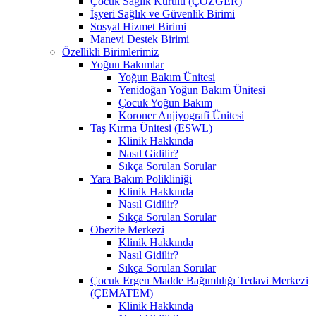
Çocuk Sağlık Kurulu (ÇÖZGER)
İşyeri Sağlık ve Güvenlik Birimi
Sosyal Hizmet Birimi
Manevi Destek Birimi
Özellikli Birimlerimiz
Yoğun Bakımlar
Yoğun Bakım Ünitesi
Yenidoğan Yoğun Bakım Ünitesi
Çocuk Yoğun Bakım
Koroner Anjiyografi Ünitesi
Taş Kırma Ünitesi (ESWL)
Klinik Hakkında
Nasıl Gidilir?
Sıkça Sorulan Sorular
Yara Bakım Polikliniği
Klinik Hakkında
Nasıl Gidilir?
Sıkça Sorulan Sorular
Obezite Merkezi
Klinik Hakkında
Nasıl Gidilir?
Sıkça Sorulan Sorular
Çocuk Ergen Madde Bağımlılığı Tedavi Merkezi
(ÇEMATEM)
Klinik Hakkında