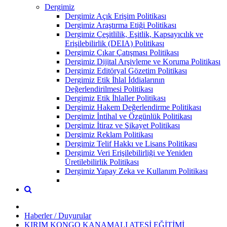
Dergimiz
Dergimiz Açık Erişim Politikası
Dergimiz Araştırma Etiği Politikası
Dergimiz Çeşitlilik, Eşitlik, Kapsayıcılık ve
Erişilebilirlik (DEIA) Politikası
Dergimiz Çıkar Çatışması Politikası
Dergimiz Dijital Arşivleme ve Koruma Politikası
Dergimiz Editöryal Gözetim Politikası
Dergimiz Etik İhlal İddialarının
Değerlendirilmesi Politikası
Dergimiz Etik İhlaller Politikası
Dergimiz Hakem Değerlendirme Politikası
Dergimiz İntihal ve Özgünlük Politikası
Dergimiz İtiraz ve Şikayet Politikası
Dergimiz Reklam Politikası
Dergimiz Telif Hakkı ve Lisans Politikası
Dergimiz Veri Erişilebilirliği ve Yeniden
Üretilebilirlik Politikası
Dergimiz Yapay Zeka ve Kullanım Politikası
Haberler / Duyurular
KIRIM KONGO KANAMALI ATEŞİ EĞİTİMİ