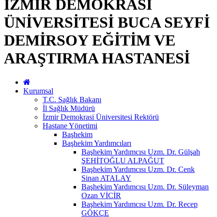
İZMİR DEMOKRASİ
ÜNİVERSİTESİ BUCA SEYFİ
DEMİRSOY EĞİTİM VE
ARAŞTIRMA HASTANESİ
Kurumsal
T.C. Sağlık Bakanı
İl Sağlık Müdürü
İzmir Demokrasi Üniversitesi Rektörü
Hastane Yönetimi
Başhekim
Başhekim Yardımcıları
Başhekim Yardımcısı Uzm. Dr. Gülşah
ŞEHİTOĞLU ALPAĞUT
Başhekim Yardımcısı Uzm. Dr. Cenk
Sinan ATALAY
Başhekim Yardımcısı Uzm. Dr. Süleyman
Ozan VİCİR
Başhekim Yardımcısı Uzm. Dr. Recep
GÖKÇE