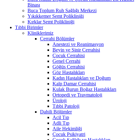
Binası
Buca Toplum Ruh Sağlığı Merkezi
Yıkıkkemer Semt Polikliniği
Kırklar Semt Polikliniği
Tıbbi Birimler
Kliniklerimiz
Cerrahi Bölümler
Anestezi ve Reanimasyon
Beyin ve Sinir Cerrahisi
Çocuk Cerrahisi
Genel Cerrahi
Göğüs Cerrahisi
Göz Hastalıkları
Kadın Hastalıkları ve Doğum
Kalp Damar Cerrahisi
Kulak Burun Boğaz Hastalıkları
Ortopedi ve Travmatoloji
Üroloji
Tıbbi Patoloji
Dahili Bölümler
Acil Tıp
Adli Tıp
Aile Hekimliği
Çocuk Psikiyatri
Çocuk Sağlığı ve Hastalıkları